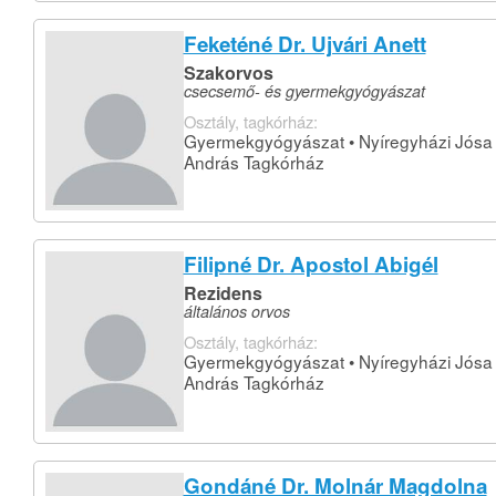
Feketéné Dr. Ujvári Anett
Szakorvos
csecsemő- és gyermekgyógyászat
Osztály, tagkórház:
Gyermekgyógyászat • Nyíregyházi Jósa
András Tagkórház
Filipné Dr. Apostol Abigél
Rezidens
általános orvos
Osztály, tagkórház:
Gyermekgyógyászat • Nyíregyházi Jósa
András Tagkórház
Gondáné Dr. Molnár Magdolna