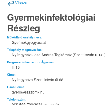
Vissza
Gyermekinfektológiai
Részleg
Működtető osztály neve:
Gyermekgyógyászat
Telephely megnevezése:
Nyíregyházi Jósa András Tagkórház (Szent István u. 68.
Progresszivitási szint / Ágyszám:
II, 15
Címe:
Nyíregyháza Szent István út 68.
E-mail címe:
gyero@szszbmk.hu
Telefonszám:
(42) 599-700/3024-es mellék;