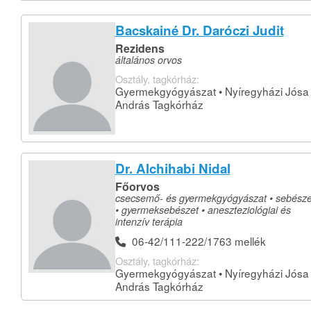
Bacskainé Dr. Daróczi Judit
Rezidens
általános orvos
Osztály, tagkórház:
Gyermekgyógyászat • Nyíregyházi Jósa
András Tagkórház
Dr. Alchihabi Nidal
Főorvos
csecsemő- és gyermekgyógyászat • sebésze
• gyermeksebészet • aneszteziológiai és
intenzív terápia
06-42/111-222/1763 mellék
Osztály, tagkórház:
Gyermekgyógyászat • Nyíregyházi Jósa
András Tagkórház