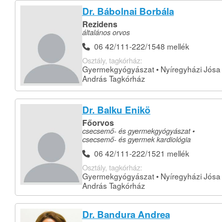
Dr. Bábolnai Borbála
Rezidens
általános orvos
06 42/111-222/1548 mellék
Osztály, tagkórház:
Gyermekgyógyászat • Nyíregyházi Jósa
András Tagkórház
Dr. Balku Enikö
Főorvos
csecsemő- és gyermekgyógyászat •
csecsemő- és gyermek kardiológia
06 42/111-222/1521 mellék
Osztály, tagkórház:
Gyermekgyógyászat • Nyíregyházi Jósa
András Tagkórház
Dr. Bandura Andrea