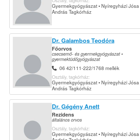
Osztály, tagkórház:
Gyermekgyógyászat • Nyíregyházi Jósa
András Tagkórház
Dr. Galambos Teodóra
Főorvos
csecsemő- és gyermekgyógyászat •
gyermektüdőgyógyászat
06 42/111-222/1768 mellék
Osztály, tagkórház:
Gyermekgyógyászat • Nyíregyházi Jósa
András Tagkórház
Dr. Gégény Anett
Rezidens
általános orvos
Osztály, tagkórház:
Gyermekgyógyászat • Nyíregyházi Jósa
András Tagkórház