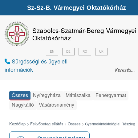
Sz-Sz-B. Vármegyei Oktatókórház
Szabolcs-Szatmár-Bereg Vármegyei
Oktatókórház
EN
DE
RO
UK
Sürgősségi és ügyeleti
információk
Összes
Nyíregyháza
Mátészalka
Fehérgyarmat
Nagykálló
Vásárosnamény
Kezdőlap >
Fekvőbeteg ellátás >
Összes
>
Gyermekinfektológiai Részleg