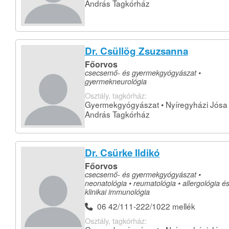
András Tagkórház
Dr. Csüllög Zsuzsanna
Főorvos
csecsemő- és gyermekgyógyászat •
gyermekneurológia
Osztály, tagkórház:
Gyermekgyógyászat • Nyíregyházi Jósa
András Tagkórház
Dr. Csürke Ildikó
Főorvos
csecsemő- és gyermekgyógyászat •
neonatológia • reumatológia • allergológia é
klinikai immunológia
06 42/111-222/1022 mellék
Osztály, tagkórház: