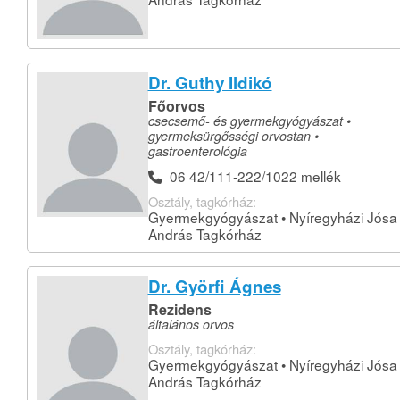
Dr. Guthy Ildikó
Főorvos
csecsemő- és gyermekgyógyászat •
gyermeksürgősségi orvostan •
gastroenterológia
06 42/111-222/1022 mellék
Osztály, tagkórház:
Gyermekgyógyászat • Nyíregyházi Jósa
András Tagkórház
Dr. Györfi Ágnes
Rezidens
általános orvos
Osztály, tagkórház:
Gyermekgyógyászat • Nyíregyházi Jósa
András Tagkórház