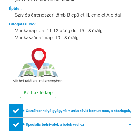
Épület:
Szív és érrendszeri tömb B épület III. emelet A oldal
Látogatási idő:
Munkanap: de: 11-12 óráig du: 15-18 óráig
Munkaszüneti nap: 10-18 óráig
Kórház térkép
Osztályon folyó gyógyító munka rövid bemutatása, a részlegek,
profilok említésével
Speciális tudnivalók a befekvéshez: