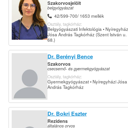
Szakorvosjelölt
belgyógyászat
42/599-700/ 1653 mellék
Osztály, tagkórház:
Belgyógyászati Infektológia • Nyíregyház
Jósa András Tagkórház (Szent István u.
68.)
Dr. Berényi Bence
Szakorvos
csecsemő- és gyermekgyógyászat
Osztály, tagkórház:
Gyermekgyógyászat • Nyíregyházi Jósa
András Tagkórház
Dr. Bokri Eszter
Rezidens
általános orvos