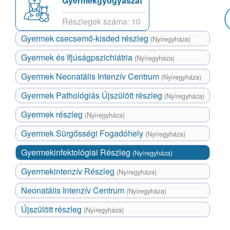
Gyermekgyógyászat
Részlegek száma: 10
Gyermek csecsemő-kisded részleg
(Nyíregyháza)
Gyermek és Ifjúságpszichiátria
(Nyíregyháza)
Gyermek Neonatális Intenzív Centrum
(Nyíregyháza)
Gyermek Pathológiás Újszülött részleg
(Nyíregyháza)
Gyermek részleg
(Nyíregyháza)
Gyermek Sürgősségi Fogadóhely
(Nyíregyháza)
Gyermekinfektológiai Részleg
(Nyíregyháza)
Gyermekintenzív Részleg
(Nyíregyháza)
Neonatális Intenzív Centrum
(Nyíregyháza)
Újszülött részleg
(Nyíregyháza)