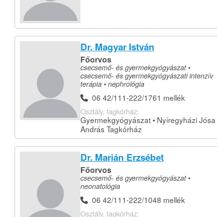
Dr. Magyar István
Főorvos
csecsemő- és gyermekgyógyászat •
csecsemő- és gyermekgyógyászati intenzív
terápia • nephrológia
06 42/111-222/1761 mellék
Osztály, tagkórház:
Gyermekgyógyászat • Nyíregyházi Jósa
András Tagkórház
Dr. Marián Erzsébet
Főorvos
csecsemő- és gyermekgyógyászat •
neonatológia
06 42/111-222/1048 mellék
Osztály, tagkórház: