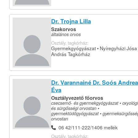
Dr. Trojna Lilla
Szakorvos
általános orvos
Osztály, tagkórház:
Gyermekgyógyászat • Nyíregyházi Jósa
András Tagkórház
Dr. Varannainé Dr. Soós Andrea
Éva
Osztályvezető főorvos
csecsemő- és gyermekgyógyászat • oxyológ
és sürgősségi orvostan •
gyermektüdőgyógyászat • gyermeksürgőssé
orvostan
06 42/111-222/1406 mellék
Osztály, tagkórház: