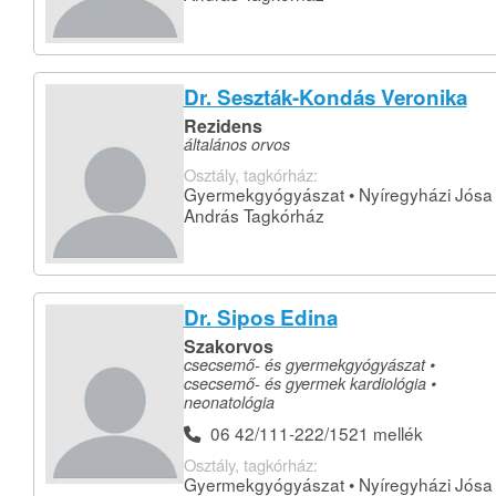
Dr. Seszták-Kondás Veronika
Rezidens
általános orvos
Osztály, tagkórház:
Gyermekgyógyászat • Nyíregyházi Jósa
András Tagkórház
Dr. Sipos Edina
Szakorvos
csecsemő- és gyermekgyógyászat •
csecsemő- és gyermek kardiológia •
neonatológia
06 42/111-222/1521 mellék
Osztály, tagkórház:
Gyermekgyógyászat • Nyíregyházi Jósa