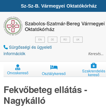
Sz-Sz-B. Vármegyei Oktatókórház
Szabolcs-Szatmár-Bereg Vármegyei
Oktatókórház
EN
DE
RO
UK
Sürgősségi és ügyeleti
információk
Szakrendelés
Orvoskereső
Osztálykereső
kereső
Fekvőbeteg ellátás -
Nagykálló