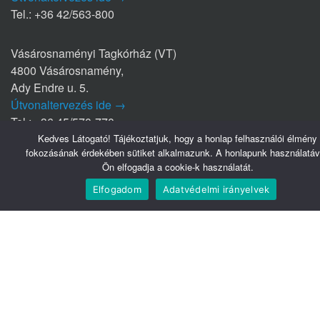
Tel.: +36 42/563-800
Vásárosnaményi Tagkórház (VT)
4800 Vásárosnamény,
Ady Endre u. 5.
Útvonaltervezés ide →
Tel.: +36 45/570-770
Kedves Látogató! Tájékoztatjuk, hogy a honlap felhasználói élmény
fokozásának érdekében sütiket alkalmazunk. A honlapunk használatáv
Nyírbátori Szakrendelő (NYSZ)
Ön elfogadja a cookie-k használatát.
4300 Nyírbátor
Elfogadom
Adatvédelmi irányelvek
Édesanyák útja 1/a.
Útvonaltervezés ide →
Tel.: +36 42/281-711
Hasznos linkek
Webmail