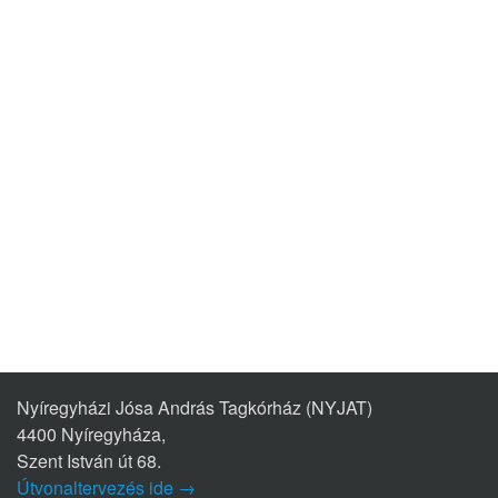
Nyíregyházi Jósa András Tagkórház (NYJAT)
4400 Nyíregyháza,
Szent István út 68.
Útvonaltervezés ide →