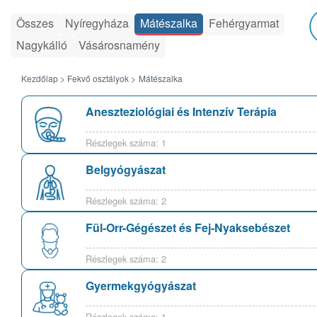
Összes
Nyíregyháza
Mátészalka
Fehérgyarmat
Nagykálló
Vásárosnamény
Kezdőlap >
Fekvő osztályok >
Mátészalka
Aneszteziológiai és Intenzív Terápia
Részlegek száma: 1
Belgyógyászat
Részlegek száma: 2
Fül-Orr-Gégészet és Fej-Nyaksebészet
Részlegek száma: 2
Gyermekgyógyászat
Részlegek száma: 1