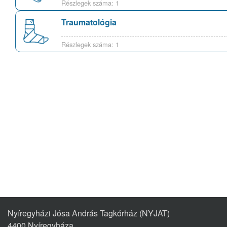
Részlegek száma: 1
Traumatológia
Részlegek száma: 1
Nyíregyházi Jósa András Tagkórház (NYJAT)
4400 Nyíregyháza,