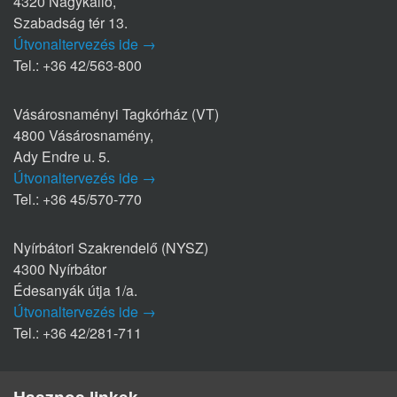
4320 Nagykálló,
Szabadság tér 13.
Útvonaltervezés ide →
Tel.: +36 42/563-800
Vásárosnaményi Tagkórház (VT)
4800 Vásárosnamény,
Ady Endre u. 5.
Útvonaltervezés ide →
Tel.: +36 45/570-770
Nyírbátori Szakrendelő (NYSZ)
4300 Nyírbátor
Édesanyák útja 1/a.
Útvonaltervezés ide →
Tel.: +36 42/281-711
Hasznos linkek