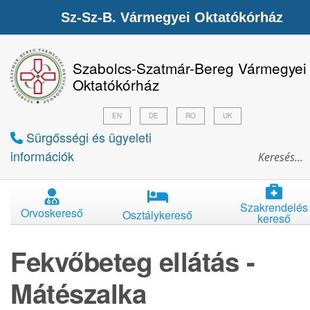
Sz-Sz-B. Vármegyei Oktatókórház
Szabolcs-Szatmár-Bereg Vármegyei
Oktatókórház
EN
DE
RO
UK
Sürgősségi és ügyeleti
információk
Szakrendelés
Orvoskereső
Osztálykereső
kereső
Fekvőbeteg ellátás -
Mátészalka