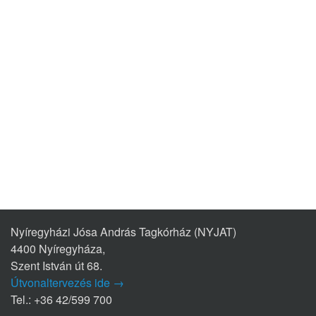
Nyíregyházi Jósa András Tagkórház (NYJAT)
4400 Nyíregyháza,
Szent István út 68.
Útvonaltervezés ide →
Tel.: +36 42/599 700