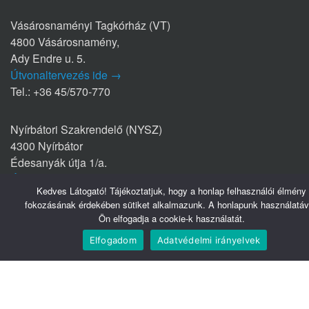
Vásárosnaményi Tagkórház (VT)
4800 Vásárosnamény,
Ady Endre u. 5.
Útvonaltervezés ide →
Tel.: +36 45/570-770
Nyírbátori Szakrendelő (NYSZ)
4300 Nyírbátor
Édesanyák útja 1/a.
Útvonaltervezés ide →
Kedves Látogató! Tájékoztatjuk, hogy a honlap felhasználói élmény
Tel.: +36 42/281-711
fokozásának érdekében sütiket alkalmazunk. A honlapunk használatáv
Ön elfogadja a cookie-k használatát.
Elfogadom
Adatvédelmi irányelvek
Hasznos linkek
Webmail
Telefonkönyv
Belsőnet