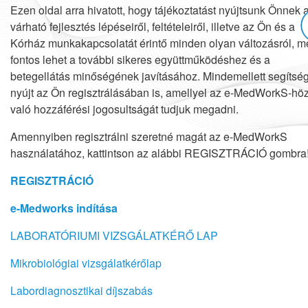
Ezen oldal arra hivatott, hogy tájékoztatást nyújtsunk Önnek 
várható fejlesztés lépéseiről, feltételeiről, illetve az Ön és a
Kórház munkakapcsolatát érintő minden olyan változásról, m
fontos lehet a további sikeres együttműködéshez és a
betegellátás minőségének javításához. Mindemellett segítsé
nyújt az Ön regisztrálásában is, amellyel az e-MedWorkS-hö
való hozzáférési jogosultságát tudjuk megadni.
Amennyiben regisztrálni szeretné magát az e-MedWorkS
használatához, kattintson az alábbi REGISZTRÁCIÓ gombra
REGISZTRÁCIÓ
e-Medworks indítása
LABORATÓRIUMI VIZSGÁLATKÉRŐ LAP
Mikrobiológiai vizsgálatkérőlap
Labordiagnosztikai díjszabás