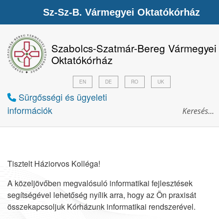
Sz-Sz-B. Vármegyei Oktatókórház
Szabolcs-Szatmár-Bereg Vármegyei
Oktatókórház
EN
DE
RO
UK
Sürgősségi és ügyeleti
információk
Tisztelt Háziorvos Kolléga!
A közeljövőben megvalósuló informatikai fejlesztések
segítségével lehetőség nyílik arra, hogy az Ön praxisát
összekapcsoljuk Kórházunk informatikai rendszerével.