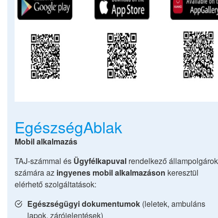
EgészségAblak
Mobil alkalmazás
TAJ-számmal és
Ügyfélkapuval
rendelkező állampolgárok
számára az
ingyenes mobil alkalmazáson
keresztül
elérhető szolgáltatások:
Egészségügyi dokumentumok
(leletek, ambuláns
lapok, zárójelentések)