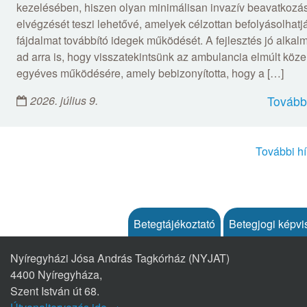
kezelésében, hiszen olyan minimálisan invazív beavatkozá
elvégzését teszi lehetővé, amelyek célzottan befolyásolhatj
fájdalmat továbbító idegek működését. A fejlesztés jó alkal
ad arra is, hogy visszatekintsünk az ambulancia elmúlt köze
egyéves működésére, amely bebizonyította, hogy a […]
2026. július 9.
Tovább
További hí
Betegtájékoztató
Betegjogi képvi
Nyíregyházi Jósa András Tagkórház (NYJAT)
4400 Nyíregyháza,
Szent István út 68.