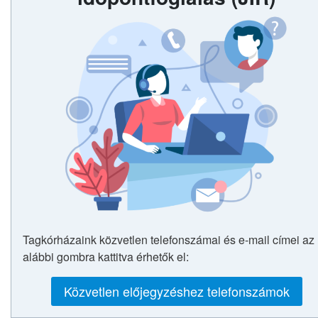
Tagkórházaink közvetlen telefonszámai és e-mail címei az
alábbi gombra kattitva érhetők el:
Közvetlen előjegyzéshez telefonszámok