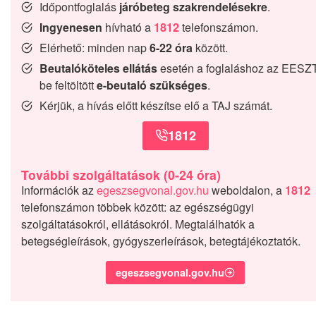
Időpontfoglalás
járóbeteg szakrendelésekre
.
Ingyenesen
hívható a
1812
telefonszámon.
Elérhető: minden nap
6-22 óra
között.
Beutalóköteles ellátás
esetén a foglaláshoz az EESZ
be feltöltött
e-beutaló szükséges
.
Kérjük, a hívás előtt készítse elő a TAJ számát.
1812
További szolgáltatások (0-24 óra)
Információk az
egeszsegvonal.gov.hu
weboldalon, a
1812
telefonszámon többek között: az egészségügyi
szolgáltatásokról, ellátásokról. Megtalálhatók a
betegségleírások, gyógyszerleírások, betegtájékoztatók.
egeszsegvonal.gov.hu