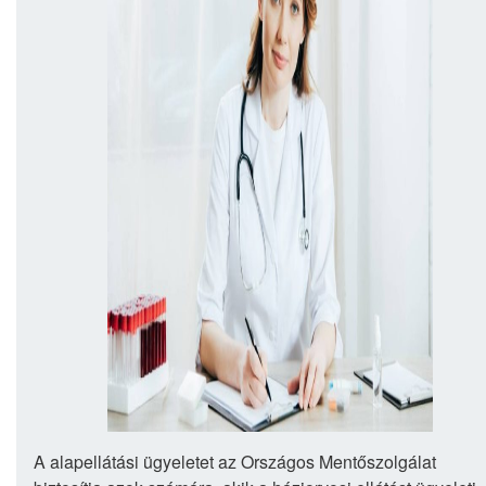
A alapellátási ügyeletet az Országos Mentőszolgálat