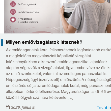
Milyen emlővizsgálatok léteznek?
Az emlődaganatok korai felismerésének legfontosabb eszk
a megfelelően megválasztott képalkotó vizsgálat.
Intézményünkben a korszerű emlődiagnosztikai ajánlások
alapján végezzük a vizsgálatokat, figyelembe véve az életko
az emlő szerkezetét, valamint az esetleges panaszokat is.
Népegészségügyi (szervezett) emlőszűrés A népegészségü
emlőszűrés célja az emlődaganatok korai, még panaszmen
állapotban történő felismerése. Magyarországon a 45–65 év
közötti hölgyek számára kétévente […]
2026. július 9.
Tovább