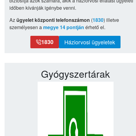
biztosítja azok számára, akik a háziorvosi ellátást ügyeleti
időben kívánják igénybe venni.
Az
ügyelet központi telefonszámon
(
1830
) illetve
személyesen a
megye 14 pontján
érhető el.
1830
Háziorvosi ügyeletek
Gyógyszertárak