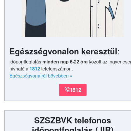
Egészségvonalon keresztül
:
Időpontfoglalás
minden nap 6-22 óra
között az ingyenese
hívható a
1812
telefonszámon.
Egészségvonalról bővebben
»
1812
SZSZBVK telefonos
időpontfoglalás
(JIR)