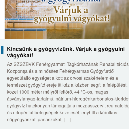
Kincsünk a gyógyvizünk. Várjuk a gyógyulni
vágyókat!
Az SZSZBVK Fehérgyarmati Tagkórházának Rehabilitációs
Központja és a minősített Fehérgyarmati Gyógyfürdő
egyedülálló egységet alkot: az orvosi szakértelem és a
természet gyógyító ereje itt kéz a kézben segíti a felépülést.
közel 1000 méter mélyről feltörő, 44 °C-os, magas
ásványianyag-tartalmú, nátrium-hidrogénkarbonátos-klorido
gyógyvíz hatékonyan támogatja a mozgásszervi, reumatológ
és ortopédiai betegségek kezelését, enyhíti a krónikus
nőgyógyászati panaszokat, […]