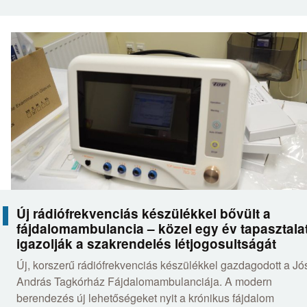
Új rádiófrekvenciás készülékkel bővült a
fájdalomambulancia – közel egy év tapasztala
igazolják a szakrendelés létjogosultságát
Új, korszerű rádiófrekvenciás készülékkel gazdagodott a Jó
András Tagkórház Fájdalomambulanciája. A modern
berendezés új lehetőségeket nyit a krónikus fájdalom