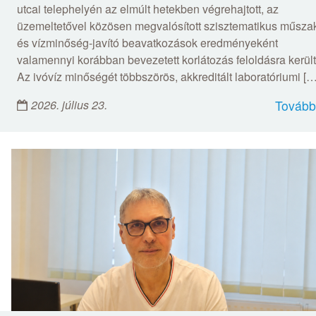
utcai telephelyén az elmúlt hetekben végrehajtott, az
üzemeltetővel közösen megvalósított szisztematikus műsza
és vízminőség-javító beavatkozások eredményeként
valamennyi korábban bevezetett korlátozás feloldásra került
Az ivóvíz minőségét többszörös, akkreditált laboratóriumi […
2026. július 23.
Tovább