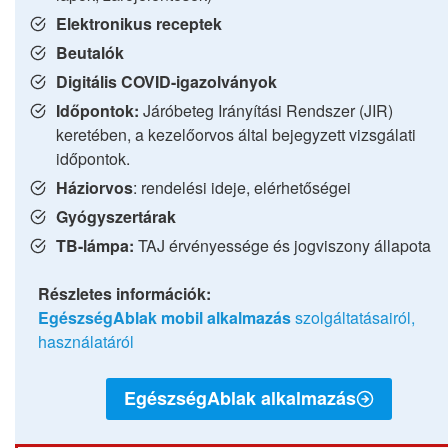
Elektronikus receptek
Beutalók
Digitális COVID-igazolványok
Időpontok:
Járóbeteg Irányítási Rendszer (JIR)
keretében, a kezelőorvos által bejegyzett vizsgálati
időpontok.
Háziorvos
: rendelési ideje, elérhetőségei
Gyógyszertárak
TB-lámpa:
TAJ érvényessége és jogviszony állapota
Részletes információk:
EgészségAblak mobil alkalmazás
szolgáltatásairól,
használatáról
EgészségAblak alkalmazás