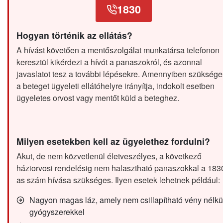
1830
Hogyan történik az ellátás?
A hívást követően a mentőszolgálat munkatársa telefonon
keresztül kikérdezi a hívót a panaszokról, és azonnal
javaslatot tesz a további lépésekre. Amennyiben szüksége
a beteget ügyeleti ellátóhelyre irányítja, indokolt esetben
ügyeletes orvost vagy mentőt küld a beteghez.
Milyen esetekben kell az ügyelethez fordulni?
Akut, de nem közvetlenül életveszélyes, a következő
háziorvosi rendelésig nem halasztható panaszokkal a 183
as szám hívása szükséges. Ilyen esetek lehetnek például:
Nagyon magas láz, amely nem csillapítható vény nélkü
gyógyszerekkel