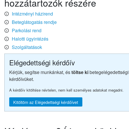
hozzátartozók részére
Intézményi házirend
Beteglátogatás rendje
Parkolási rend
Halotti ügyintézés
Szolgáltatások
Elégedettségi kérdőív
Kérjük, segítse munkánkat, és
töltse ki
betegelégedettségi
kérdőívüket.
A kérdőív kitöltése névtelen, nem kell személyes adatokat megadni.
Kitöltöm az Elégedettségi kérdőívet