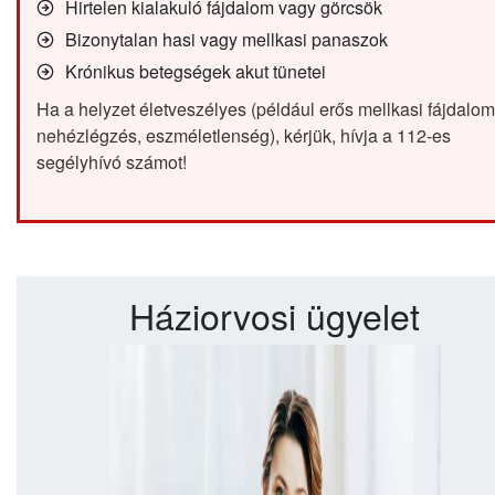
Hirtelen kialakuló fájdalom vagy görcsök
Bizonytalan hasi vagy mellkasi panaszok
Krónikus betegségek akut tünetei
Ha a helyzet életveszélyes (például erős mellkasi fájdalom
nehézlégzés, eszméletlenség), kérjük, hívja a 112-es
segélyhívó számot!
Háziorvosi ügyelet