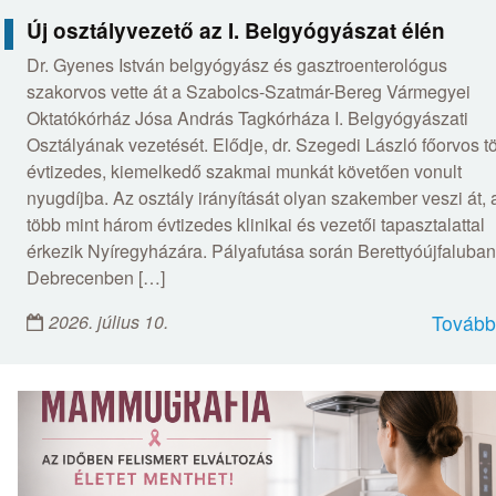
Új osztályvezető az I. Belgyógyászat élén
Dr. Gyenes István belgyógyász és gasztroenterológus
szakorvos vette át a Szabolcs-Szatmár-Bereg Vármegyei
Oktatókórház Jósa András Tagkórháza I. Belgyógyászati
Osztályának vezetését. Elődje, dr. Szegedi László főorvos t
évtizedes, kiemelkedő szakmai munkát követően vonult
nyugdíjba. Az osztály irányítását olyan szakember veszi át, 
több mint három évtizedes klinikai és vezetői tapasztalattal
érkezik Nyíregyházára. Pályafutása során Berettyóújfaluban
Debrecenben […]
2026. július 10.
Tovább