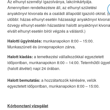
Az elhunyt személyi igazolványa, lakcímkártyája.
Amennyiben rendelkezésre áll, az elhunyt születési
anyakönyvi kivonata és a családi állapotát igazoló okirat. (
utóbbi: házas elhunyt esetén házassági anyakönyvi kivonat
özvegy elhunyt esetén házastársi halotti anyakönyvi kivona
elvált elhunyt esetén bírói végzés a válásról.)
Halotti ügyintézés:
munkanapokon 8:00 – 15:00.
Munkaszüneti és ünnepnapokon zárva.
Halott kiadás:
a temetkezési vállalkozókkal egyeztetett
időpontban, munkanapokon 8:00 – 14:00. Tetemhűtői ügyel
(halott átvétel) napi 24 órában.
Halott bemutatás:
a hozzátartozók kérésére, velük
egyeztetett időpontban, munkanapokon 8:00 – 15:00.
Kórbonctani vizsgálat