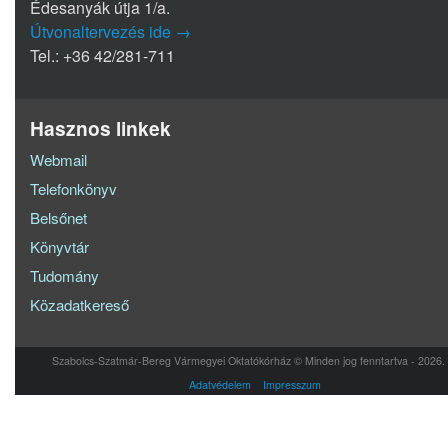
Édesanyák útja 1/a.
Útvonaltervezés ide →
Tel.: +36 42/281-711
Hasznos linkek
Webmail
Telefonkönyv
Belsőnet
Könyvtár
Tudomány
Közadatkereső
Szabolcs-Szatmár-Bereg Vármegyei Oktatókórház © Minden jog fenntartva - 2026.
Adatvédelem
Impresszum