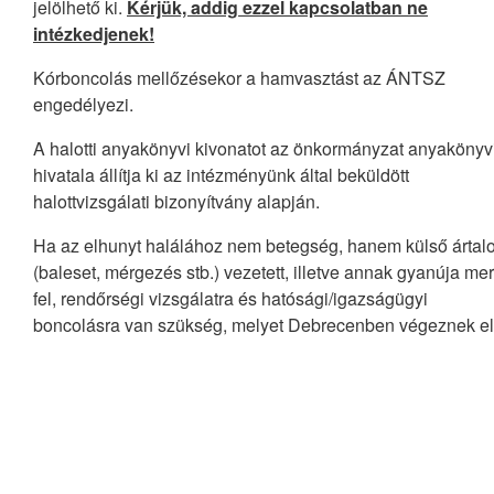
jelölhető ki.
Kérjük, addig ezzel kapcsolatban ne
intézkedjenek!
Kórboncolás mellőzésekor a hamvasztást az ÁNTSZ
engedélyezi.
A halotti anyakönyvi kivonatot az önkormányzat anyakönyv
hivatala állítja ki az intézményünk által beküldött
halottvizsgálati bizonyítvány alapján.
Ha az elhunyt halálához nem betegség, hanem külső ártal
(baleset, mérgezés stb.) vezetett, illetve annak gyanúja mer
fel, rendőrségi vizsgálatra és hatósági/igazságügyi
boncolásra van szükség, melyet Debrecenben végeznek el