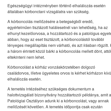
Egészségügyi intézményben történő elhalálozás esetén
általában kórbonctani vizsgálatra van szükség.
A kórboncolás mellőzésére a betegségből eredő,
egyértelműen tisztázott halálesetnél van lehetőség, ha az
elhunyt kezelőorvosa, a hozzátartozó és a patológus egyeté
abban, hogy az eset tisztázott, a kórboncolástól további
lényeges megállapítás nem várható, és azt írásban rögzíti.
a három érintett közül bárki a kórboncolás mellett dönt, attó
eltekinteni nem lehet.
Kórboncolást a kórház vonzáskörzetében dolgozó
családorvos, illetve ügyeletes orvos is kérhet kórházon kívü
elhalálozás esetén.
A temetés intézéséhez szükséges dokumentum a
halottvizsgálati bizonyítvány hozzátartozói példánya, amit 
Patológiai Osztályon adunk ki a kórboncolást, vagy annak
mellőzését követően. A temetés időpontja csak ezután