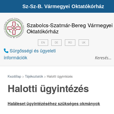
Sz-Sz-B. Vármegyei Oktatókórház
Szabolcs-Szatmár-Bereg Vármegyei
Oktatókórház
EN
DE
RO
UK
Sürgősségi és ügyeleti
információk
Kezdőlap
>
Tájékoztatók
>
Halotti ügyintézés
Halotti ügyintézés
Haláleset ügyintézéséhez szükséges okmányok