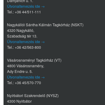
Damjanich u. 1.
Útvonaltervezés ide →
Tel.: +36 44/511-111
Nagykállói Sántha Kálmán Tagkórház (NSKT)
4320 Nagykálló,
Szabadság tér 13.
Útvonaltervezés ide →
Tel.: +36 42/563-800
Vásárosnaményi Tagkórház (VT)
4800 Vásárosnamény,
Ady Endre u. 5.
Útvonaltervezés ide →
Tel.: +36 45/570-770
Nyírbátori Szakrendelő (NYSZ)
4300 Nyírbátor