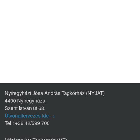
Nyíregyházi Jósa András Tagkórház (NYJAT)
4400 Nyíregyháza,
Szent István út 68.
Útvonaltervezés ide →
Tel.: +36 42/599 700