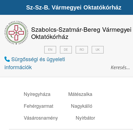
Sz-Sz-B. Vármegyei Oktatókórház
Szabolcs-Szatmár-Bereg Vármegyei
Oktatókórház
EN
DE
RO
UK
Sürgősségi és ügyeleti
információk
Nyíregyháza
Mátészalka
Fehérgyarmat
Nagykálló
Vásárosnamény
Nyírbátor