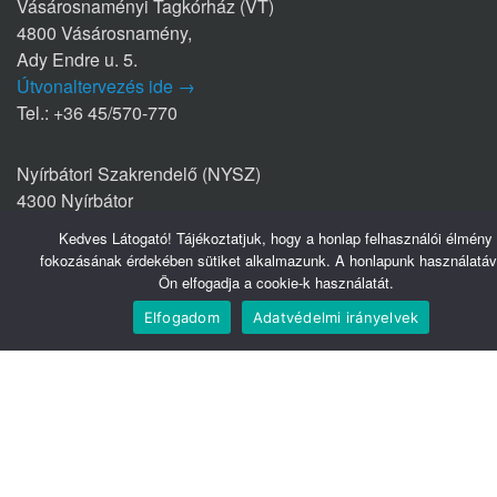
Vásárosnaményi Tagkórház (VT)
4800 Vásárosnamény,
Ady Endre u. 5.
Útvonaltervezés ide →
Tel.: +36 45/570-770
Nyírbátori Szakrendelő (NYSZ)
4300 Nyírbátor
Édesanyák útja 1/a.
Kedves Látogató! Tájékoztatjuk, hogy a honlap felhasználói élmény
Útvonaltervezés ide →
fokozásának érdekében sütiket alkalmazunk. A honlapunk használatáv
Tel.: +36 42/281-711
Ön elfogadja a cookie-k használatát.
Elfogadom
Adatvédelmi irányelvek
Hasznos linkek
Webmail
Telefonkönyv
Belsőnet
Könyvtár