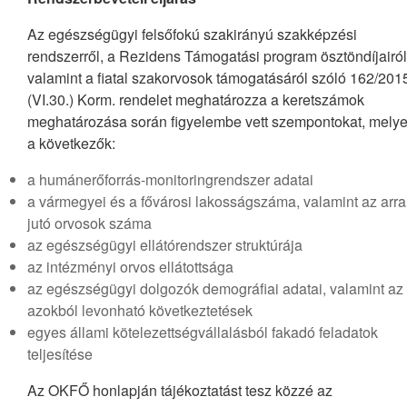
Az egészségügyi felsőfokú szakirányú szakképzési
rendszerről, a Rezidens Támogatási program ösztöndíjairól
valamint a fiatal szakorvosok támogatásáról szóló 162/201
(VI.30.) Korm. rendelet meghatározza a keretszámok
meghatározása során figyelembe vett szempontokat, mely
a következők:
a humánerőforrás-monitoringrendszer adatai
a vármegyei és a fővárosi lakosságszáma, valamint az arra
jutó orvosok száma
az egészségügyi ellátórendszer struktúrája
az intézményi orvos ellátottsága
az egészségügyi dolgozók demográfiai adatai, valamint az
azokból levonható következtetések
egyes állami kötelezettségvállalásból fakadó feladatok
teljesítése
Az OKFŐ honlapján tájékoztatást tesz közzé az