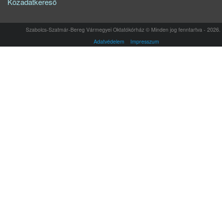
Közadatkereső
Szabolcs-Szatmár-Bereg Vármegyei Oktatókórház © Minden jog fenntartva - 2026.
Adatvédelem
Impresszum