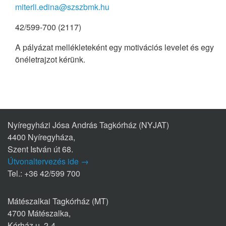
miterli.edina@szszbmk.hu
42/599-700 (2117)
A pályázat mellékleteként egy motivációs levelet és egy
önéletrajzot kérünk.
Nyíregyházi Jósa András Tagkórház (NYJAT)
4400 Nyíregyháza,
Szent István út 68.
Útvonaltervezés ide →
Tel.: +36 42/599 700
Mátészalkai Tagkórház (MT)
4700 Mátészalka,
Kórház u. 2-4.