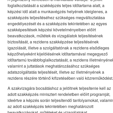
foglalkoztatását a szakképzés teljes időtartama alatt, a
képzési idő alatt a munkavégzés helyének ideiglenes, a
szakképzés teljesítéséhez szükséges megváltoztatása
engedélyezését és a szakképzés tekintetében az egyes
szakképesítések képzési követelményeiben előírt
beavatkozások, műtétek és vizsgálatok teljesítésének
biztosítását, a rezidens szakképzése teljesítésének
igazolását, illetve a szolgáltatónak a rezidens elsődleges
képzőhelyeként kijelölésének időtartamával megegyező
időtartamú továbbfoglalkoztatását, a rezidens illetményéne
valamint a juttatások meghatározásához szükséges
adatszolgáltatás teljesítését, illetve az illetményének a
rezidens részére történő kifizetésében való közreműködést
A szakvizsgára bocsátáshoz a jelöltnek teljesítenie kell az
adott szakképzés miniszteri rendeletben előírt programját,
ideértve a képzés során teljesítendő tanfolyamokat, valami
az adott szakképzés tekintetében meghatározott
beavatkozásokat, műtéteket és vizsgálatokat.