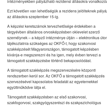
intézményekben pályázható rezidensi állásokra vonatkozó
Ezt követően van lehetőségük a rezidens jelölteknek pályá
az állásokra szeptember 15-ig.
A képzési keretszámok tervezhetősége érdekében a
tárgyévben általános orvosképzésben oklevelet szerző
személynek – a képző intézménye útján – elektronikus úto
tájékoztatnia szükséges az OKFŐ-t, hogy szakorvosi
szakképzését Magyarországon, támogatott képzésben
kívánja-e megszerezni és ha igen, mely évben tervezi a
támogatott szakképzésbe történő bekapcsolódást.
A támogatott szakképzés megszervezésére központi
rendszerben kerül sor. Az OKFŐ a támogatott szakképzés
szervezésével kapcsolatos feladatát az egyetemekkel
együttműködve látja el.
Támogatott szakképzésben az első szakorvosi,
szakfogorvosi, szakgyógyszerészi és szakpszichológus