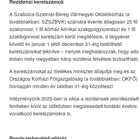
Rezidensi keretszámok
A Szabolcs-Szatmár-Bereg Vármegyei Oktatókórház (a
továbbiakban: SZSZBVK) számára évente átlagosan 25 fő
szakorvosi, 1 fő kórház-klinikai szakgyógyszerészi és 1 fő
szakfogorvosi keretszám kerül megítélésre, a tárgyévet
követő év január 1-jétől december 31-éig betölthető
keretszámokat tekintve – melyek meghatározzák, hogy adot
évben mely megyében hány rezidens felvétele biztosítható.
A keretszámokat az illetékes miniszter állapítja meg és az
Országos Kórházi Főigazgatóság (a továbbiakban: OKFŐ)
honlapján minden év október 31-éig közzéteszi.
Intézményünk 2025-ben is várja a rezidensek jelentkezését
fentieken kívül az időközben megüresedett korábbi évekre
vonatkozó keretszámokra is.
Rendszerbevételi eljárás