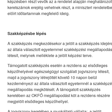
képzésben részt vevők az a rendelet alapján meghatározot
keretszámok erejéig vehetnek részt, a miniszteri rendeletb
előírt időtartamnak megfelelő ideig.
Szakképzésbe lépés
A szakképzés megkezdésekor a jelölt a szakképzés idejér
az általa választott egyetemmel szakképzési megállapodás
létesít, melynek melléklete a jelölt képzési terve.
Támogatott szakképzés esetén a rezidens az elsődleges
képzőhelyével egészségügyi szolgálati jogviszony létesít,
majd a jogviszony létrejöttét követő 10 napon belül
kezdeményezi az általa választott egyetemnél a szakképzé
megállapodás megkötését. A támogatott szakképzés
keretében az OKFŐ megállapodást köt a rezidens részére
megjelölt elsődleges képzőhellyel.
A jogviszony keretében a munkáltató vállalja: a jelölt