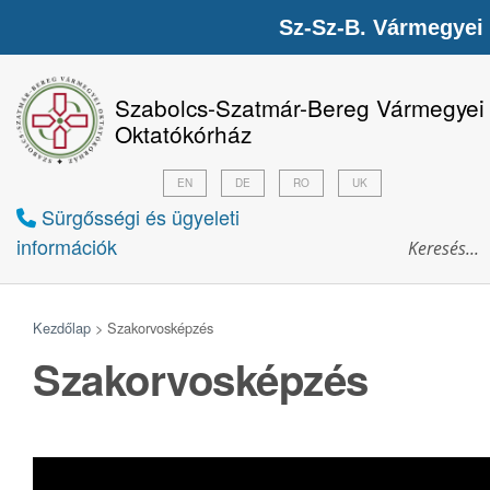
Sz-Sz-B. Vármegyei
Szabolcs-Szatmár-Bereg Vármegyei
Oktatókórház
EN
DE
RO
UK
Sürgősségi és ügyeleti
információk
Kezdőlap
>
Szakorvosképzés
Szakorvosképzés