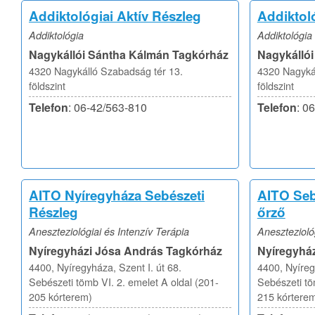
Addiktológiai Aktív Részleg
Addiktol
Addiktológia
Addiktológia
Nagykállói Sántha Kálmán Tagkórház
Nagykálló
4320 Nagykálló Szabadság tér 13.
4320 Nagykál
földszint
földszint
Telefon
: 06-42/563-810
Telefon
: 0
AITO Nyíregyháza Sebészeti
AITO Seb
Részleg
őrző
Aneszteziológiai és Intenzív Terápia
Anesztezioló
Nyíregyházi Jósa András Tagkórház
Nyíregyhá
4400, Nyíregyháza, Szent I. út 68.
4400, Nyíreg
Sebészeti tömb VI. 2. emelet A oldal (201-
Sebészeti tö
205 kórterem)
215 kórtere