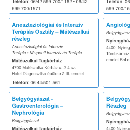
Telefon
: 06/42 599-700/1162 • 06/42
Telefon
: 0
599-700/1571
599-700/1
Aneszteziológiai és Intenzív
Angiológi
Terápiás Osztály – Mátészalkai
Belgyógyásza
részleg
Nyíregyhá
Aneszteziológiai és Intenzív
4400. Nyíreg
Terápia • Központi Intenzív és Terápia
Tömbkórház B
emelet Bal o
Mátészalkai Tagkórház
4700 Mátészalka Kórház u. 2-4 sz.
Hotel Diagnosztika épülete 2 III. emelet
Telefon
: 06 44/501-561
Belgyógyászat -
Belgyógy
Gastroenterológia –
Részleg
Nephrológia
Belgyógyásza
Belgyógyászat
Nyíregyhá
Mátészalkai Tagkórház
4400 Nyíregy