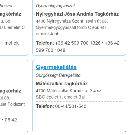
bészet
Gyermekgyógyászat
Tagkórház
Nyíregyházi Jósa András Tagkórház
u. 68.
4400 Nyíregyháza Szent István út 68.
 I. emelet C
Gyermekgyógyászati tömb C épület II.
emelet Jobb
51 mellék
Telefon
: +36 42 599 700 1326 • +36 42
599 700 1048
Gyermekellátás
Sürgősségi Betegellátó
Mátészalkai Tagkórház
Tagkórház
4700 Mátészalka Kórház u. 2-4 sz.
SBO épület 1. emelet Bal
út 68.
et Földszint
Telefon
: 06-44/501-540
 • 06 42