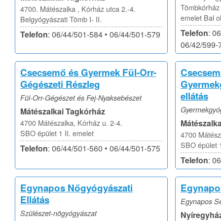
Tömbkórház „
4700. Mátészalka , Kórház utca 2.-4.
emelet Bal o
Belgyógyászati Tömb I- II.
Telefon
: 0
Telefon
: 06/44/501-584 • 06/44/501-579
06/42/599-
Csecsemő és Gyermek Fül-Orr-
Csecsem
Gégészeti Részleg
Gyermekg
ellátás
Fül-Orr-Gégészet és Fej-Nyaksebészet
Gyermekgyó
Mátészalkai Tagkórház
4700 Mátészalka, Kórház u. 2-4.
Mátészalka
SBO épület 1 II. emelet
4700 Mátésza
SBO épület 1
Telefon
: 06/44/501-560 • 06/44/501-575
Telefon
: 0
Egynapos Nőgyógyászati
Egynapos
Ellátás
Egynapos Seb
Szülészet-nõgyógyászat
Nyíregyhá