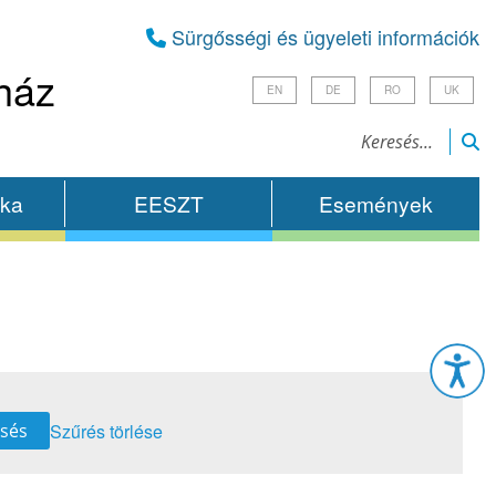
Sürgősségi és ügyeleti információk
ház
EN
DE
RO
UK
ika
EESZT
Események
Esz
Szűrés törlése