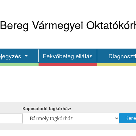
Bereg Vármegyei Oktatókór
őjegyzés
Fekvőbeteg ellátás
Diagnoszt
Kapcsolódó tagkórház: