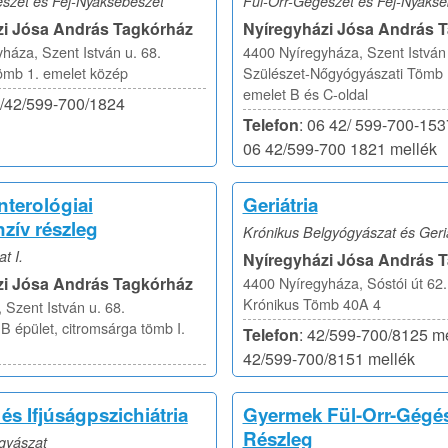
szet és Fej-Nyaksebészet
Fül-Orr-Gégészet és Fej-Nyakse
zi Jósa András Tagkórház
Nyíregyházi Jósa András 
háza, Szent István u. 68.
4400 Nyíregyháza, Szent István 
ömb 1. emelet közép
Szülészet-Nőgyógyászati Tömb D
emelet B és C-oldal
6/42/599-700/1824
Telefon
: 06 42/ 599-700-153
06 42/599-700 1821 mellék
nterológiai
Geriátria
zív részleg
Krónikus Belgyógyászat és Geriá
t I.
Nyíregyházi Jósa András 
zi Jósa András Tagkórház
4400 Nyíregyháza, Sóstói út 62.
Krónikus Tömb 40A 4
 Szent István u. 68.
 épület, citromsárga tömb I.
Telefon
: 42/599-700/8125 me
42/599-700/8151 mellék
s Ifjúságpszichiátria
Gyermek Fül-Orr-Gégés
Részleg
gyászat