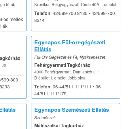
rga tömb
Krónikus Belgyógyászati Tömb 40A I. emelet
Telefon
: 42/599-700 8135 • 42/599-700
6-os mellék
8214
llék
Egynapos Fül-orr-gégészeti
Ellátás
Fül-Orr-Gégészet és Fej-Nyaksebészet
Tagkórház
 úti
Fehérgyarmati Tagkórház
4900 Fehérgyarmat, Damjanich u. 1.
B épület I. emelet Jobb oldal
/599-800 -
/8293
Telefon
: 06-44/511-111/111 • 06-
44/511-111/179
llátás
Egynapos Szemészeti Ellátás
Szemészet
Mátészalkai Tagkórház