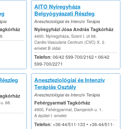
AITO Nyíregyháza
eg
Belgyógyászati Részleg
ápia
Aneszteziológiai és Intenzív Terápia
Tagkórház
Nyíregyházi Jósa András Tagkórház
8.
4400, Nyíregyháza, Szent I. út 68.
Cardio-Vascularis Centrum (CVC) X. 2.
emelet B oldal
Telefon
: 06/42 599-700/2162 • 06/42
599-700/2271
Részleg
Aneszteziológiai és Intenzív
Terápiás Osztály
Aneszteziológiai és Intenzív Terápia
Tagkórház
u. 68.
Fehérgyarmati Tagkórház
4900, Fehérgyarmat, Damjanich u. 1.
A épület I. emelet
Telefon
: +36-44/511-133 • +36-44/511-