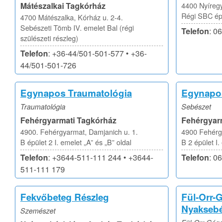
Mátészalkai Tagkórház
4400 Nyíregy
Régi SBC épü
4700 Mátészalka, Kórház u. 2-4.
Sebészeti Tömb IV. emelet Bal (régi
Telefon
: 0
szülészeti részleg)
Telefon
: +36-44/501-501-577 • +36-
44/501-501-726
Egynapos Traumatológia
Egynapos
Traumatológia
Sebészet
Fehérgyarmati Tagkórház
Fehérgyar
4900. Fehérgyarmat, Damjanich u. 1.
4900 Fehérgy
B épület 2 I. emelet „A” és „B” oldal
B 2 épület I.
Telefon
: +3644-511-111 244 • +3644-
Telefon
: 0
511-111 179
Fekvőbeteg Részleg
Fül-Orr-G
Nyaksebé
Szemészet