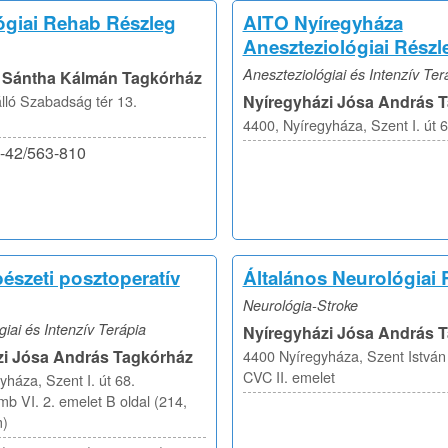
ógiai Rehab Részleg
AITO Nyíregyháza
Aneszteziológiai Részl
Aneszteziológiai és Intenzív Ter
i Sántha Kálmán Tagkórház
ló Szabadság tér 13.
Nyíregyházi Jósa András 
4400, Nyíregyháza, Szent I. út 6
6-42/563-810
észeti posztoperatív
Általános Neurológiai 
Neurológia-Stroke
giai és Intenzív Terápia
Nyíregyházi Jósa András 
zi Jósa András Tagkórház
4400 Nyíregyháza, Szent István 
CVC II. emelet
yháza, Szent I. út 68.
mb VI. 2. emelet B oldal (214,
m)