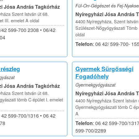
Fül-Orr-Gégészet és Fej-Nyakse
zi Jósa András Tagkórház
háza Szent István út 68.
Nyíregyházi Jósa András 
t III. emelet A oldal
4400 Nyíregyháza, Szent István 
Szülészet-Nőgyógyászati Tömb D
6/42 599-700 2308 • 06/42
oldal
304
Telefon
: 06 42/ 599-700- 15
részleg
Gyermek Sürgősségi
Fogadóhely
gyászat
Gyermekgyógyászat
zi Jósa András Tagkórház
háza Szent István út 68.
Nyíregyházi Jósa András 
ászati tömb C épület I. emelet
4400 Nyíregyháza Szent István 
Gyermekgyógyászati tömb C épül
A
6 42 599-700/1316 • 06 42
178
Telefon
: 06 42 599-700/1317
599-700/2289