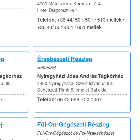
4700 Mátészalka, Kórház u. 2-4
Hotel Diagnosztika 4
Telefon
: +36 44/ 501-501 / 513 mellék •
+36 44/ 501-501 / 651 mellék
eg
Érsebészeti Részleg
Sebészet
Tagkórház
Nyíregyházi Jósa András Tagkórház
u. 68.
4400 Nyíregyháza, Szent István út 68.
Sebészeti Tömb 5. emelet Bal oldal
•
Telefon
: 06 42 599-700 1407
j-
Fül-Orr-Gégészeti Részleg
Fül-Orr-Gégészet és Fej-Nyaksebészet