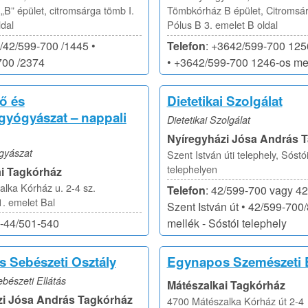
B” épület, citromsárga tömb I.
Tömbkórház B épület, Citromsá
ldal
Pólus B 3. emelet B oldal
6/42/599-700 /1445 •
Telefon
: +3642/599-700 125
700 /2374
• +3642/599-700 1246-os me
ő és
Dietetikai Szolgálat
yógyászat – nappali
Dietetikai Szolgálat
Nyíregyházi Jósa András 
gyászat
Szent István úti telephely, Sóstói
telephelyen
i Tagkórház
lka Kórház u. 2-4 sz.
Telefon
: 42/599-700 vagy 42
. emelet Bal
Szent István út • 42/599-700
6-44/501-540
mellék - Sóstói telephely
 Sebészeti Osztály
Egynapos Szemészeti E
észeti Ellátás
Mátészalkai Tagkórház
zi Jósa András Tagkórház
4700 Mátészalka Kórház út 2-4