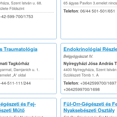
háza, Szent István u. 68.
65 ágyas Pavilon 3.emelet nincs
lete Földszint
Telefon
: 06/44 501-501/651
6-42-599-700/1753
 Traumatológia
Endokrinológiai Részl
Belgyógyászat IV.
mati Tagkórház
Nyíregyházi Jósa András 
armat, Damjanich u. 1.
4400 Nyíregyháza, Szent István 
 emelet „A” oldal
Szülészeti Tömb 1. A
6-44-511-111/244
Telefon
: +3642599700/1697 
+3642599700/1698
égészeti és Fej-
Fül-Orr-Gégészeti és Fe
szeti Műtő
Nyaksebészeti Osztály