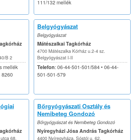
111/132 mellék
Belgyógyászat
Belgyógyászat
Tagkórház
Mátészalkai Tagkórház
4700 Mátészalka Kórház u.2-4 sz.
40/B 2
Belgyógyászat I-II
s mellék
Telefon
: 06-44-501-501/584 • 06-44-
s 8260
501-501-579
ógiai
Bőrgyógyászati Osztály és
Nemibeteg Gondozó
Bőrgyógyászat és Nemibeteg Gondozó
Tagkórház
Nyíregyházi Jósa András Tagkórház
utca 68.
4400 Nyíregyháza, Sóstói u. 62.