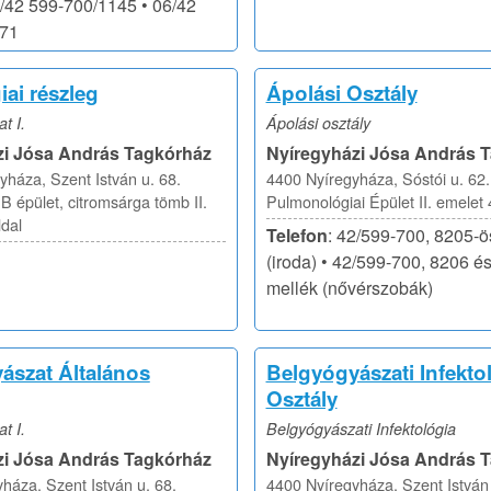
6/42 599-700/1145 • 06/42
571
ai részleg
Ápolási Osztály
t I.
Ápolási osztály
zi Jósa András Tagkórház
Nyíregyházi Jósa András 
yháza, Szent István u. 68.
4400 Nyíregyháza, Sóstói u. 62.
 épület, citromsárga tömb II.
Pulmonológiai Épület II. emelet 
ldal
Telefon
: 42/599-700, 8205-ö
(iroda) • 42/599-700, 8206 é
mellék (nővérszobák)
ászat Általános
Belgyógyászati Infektol
Osztály
t I.
Belgyógyászati Infektológia
zi Jósa András Tagkórház
Nyíregyházi Jósa András 
háza, Szent István u. 68.
4400 Nyíregyháza, Szent István 