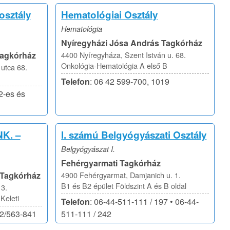
osztály
Hematológiai Osztály
Hematológia
Nyíregyházi Jósa András Tagkórház
Tagkórház
4400 Nyíregyháza, Szent István u. 68.
Onkológia-Hematológia A első B
utca 68.
Telefon
: 06 42 599-700, 1019
2-es és
NK. –
I. számú Belgyógyászati Osztály
Belgyógyászat I.
Fehérgyarmati Tagkórház
 Tagkórház
4900 Fehérgyarmat, Damjanich u. 1.
B1 és B2 épület Földszint A és B oldal
3.
Keleti
Telefon
: 06-44-511-111 / 197 • 06-44-
42/563-841
511-111 / 242