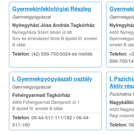
Gyermekinfektológiai Részleg
Gyermeki
Gyermekgyógyászat
Gyermekgyó
Nyíregyházi Jósa András Tagkórház
Nyíregyhá
Nyíregyháza Szent István út 68.
4400 Nyíregy
Szív és érrendszeri tömb B épület III. emelet
Gyermekgyógy
A oldal
emelet B old
Telefon
: (42) 599-700/3024-es mellék
Telefon
: +
599-700/1
I. Gyermekgyógyászati osztály
I. Pszichi
Aktív rés
Gyermekgyógyászat
Pszichiátria I
Fehérgyarmati Tagkórház
4900 Fehérgyarmat Damjanich út 1
Nagykálló
B épület III. emelet A oldal
4320 Nagykál
Régi műemlék
Telefon
: 06-44-511-111/182 • 06-44-
511-160
Telefon
: 0