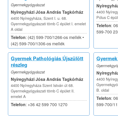
Gyermekgyógyászat
Nyíregyhá
Nyíregyházi Jósa András Tagkórház
4400 Nyíregy
Pólus C épüle
4400 Nyíregyháza, Szent I. u. 68.
Gyermekgyógyászati tömb C épület I. emelet
Telefon
: 0
A oldal
599-700 2
Telefon
: (42) 599-700/1266-os mellék •
(42) 599-700/1306-os mellék
Gyermek Pathológiás Újszülött
Gyermek 
részleg
Gyermekgyó
Gyermekgyógyászat
Nyíregyhá
Nyíregyházi Jósa András Tagkórház
4400 Nyíregy
Gyermekgyógy
4400 Nyíregyháza Szent István út 68.
B. oldal
Gyermekgyógyászati tömb C épület II.
emelet A
Telefon
: 0
Telefon
: +36 42 599 700 1270
599-700/1