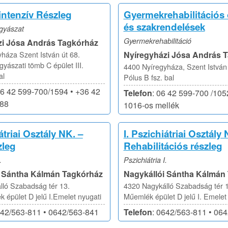
ntenzív Részleg
Gyermekrehabilitációs 
és szakrendelések
gyászat
Gyermekrehabilitáció
zi Jósa András Tagkórház
háza Szent István út 68.
Nyíregyházi Jósa András 
ászati tömb C épület III.
4400 Nyíregyháza, Szent István 
al
Pólus B fsz. bal
36 42 599-700/1594 • +36 42
Telefon
: 06 42 599-700 /105
488
1016-os mellék
átriai Osztály NK. –
I. Pszichiátriai Osztály 
zleg
Rehabilitációs részleg
.
Pszichiátria I.
i Sántha Kálmán Tagkórház
Nagykállói Sántha Kálmán
ló Szabadság tér 13.
4320 Nagykálló Szabadság tér 1
 épület D jelű I.Emelet nyugati
Műemlék épület D jelű I. Emelet 
642/563-811 • 0642/563-841
Telefon
: 0642/563-811 • 06