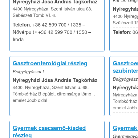
Fül-Orr-Gégé
Nyíregyházi Jósa András Tagkórház
4400 Nyíregyháza, Szent István utca 68.
Nyíregyhá
Sebészeti Tömb VI. 6.
4400 Nyíregy
Szülészeti T
Telefon
: +36 42 599 700 / 1335 –
Nővérpult • +36 42 599 700 / 1350 –
Telefon
: 0
Iroda
Gasztroenterológiai részleg
Gasztroe
szubinten
Belgyógyászat I.
Belgyógyásza
Nyíregyházi Jósa András Tagkórház
4400. Nyíregyháza, Szent István u. 68.
Nyíregyhá
Tömbkórház B épület, citromsárga tömb I.
Nyíregyháza,
emelet Jobb oldal
Tömbkórház B
emelet Jobb
Gyermek csecsemő-kisded
Gyermek é
részleg
Gyermekgyó