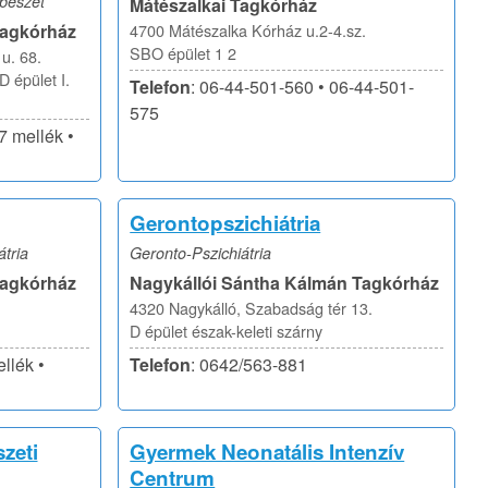
bészet
Mátészalkai Tagkórház
Tagkórház
4700 Mátészalka Kórház u.2-4.sz.
SBO épület 1 2
u. 68.
 épület I.
Telefon
: 06-44-501-560 • 06-44-501-
575
7 mellék •
Gerontopszichiátria
tria
Geronto-Pszichiátria
Tagkórház
Nagykállói Sántha Kálmán Tagkórház
4320 Nagykálló, Szabadság tér 13.
D épület észak-keleti szárny
llék •
Telefon
: 0642/563-881
zeti
Gyermek Neonatális Intenzív
Centrum