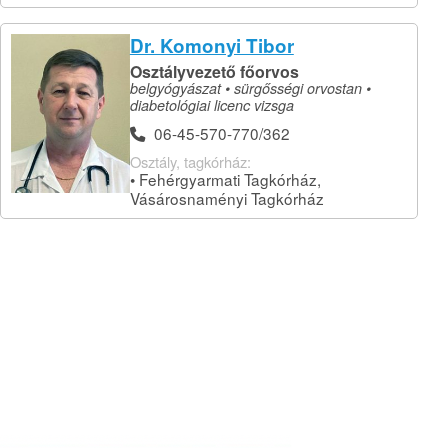
Dr. Komonyi Tibor
Osztályvezető főorvos
belgyógyászat • sürgősségi orvostan •
diabetológiai licenc vizsga
06-45-570-770/362
Osztály, tagkórház:
• Fehérgyarmati Tagkórház,
Vásárosnaményi Tagkórház