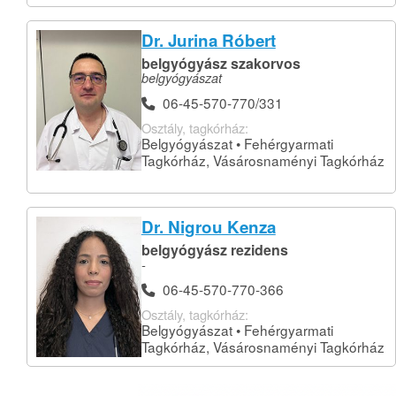
Dr. Jurina Róbert
belgyógyász szakorvos
belgyógyászat
06-45-570-770/331
Osztály, tagkórház:
Belgyógyászat • Fehérgyarmati
Tagkórház, Vásárosnaményi Tagkórház
Dr. Nigrou Kenza
belgyógyász rezidens
-
06-45-570-770-366
Osztály, tagkórház:
Belgyógyászat • Fehérgyarmati
Tagkórház, Vásárosnaményi Tagkórház