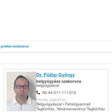
profilok említésével
Dr. Fülöp György
belgyógyász szakorvos
belgyógyászat
06-44-511-111/212
Osztály, tagkórház:
Belgyógyászat • Fehérgyarmati
Tagkórház, Vásárosnaményi Tagkórház