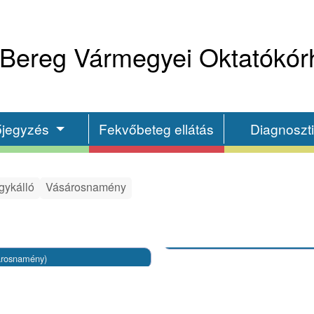
Bereg Vármegyei Oktatókór
őjegyzés
Fekvőbeteg ellátás
Diagnoszt
gykálló
Vásárosnamény
árosnamény)