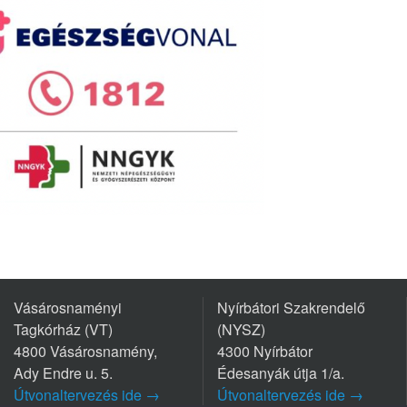
Vásárosnaményi
Nyírbátori Szakrendelő
Tagkórház (VT)
(NYSZ)
4800 Vásárosnamény,
4300 Nyírbátor
Ady Endre u. 5.
Édesanyák útja 1/a.
Útvonaltervezés ide →
Útvonaltervezés ide →