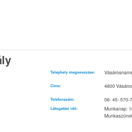
ály
Vásárosnamé
Telephely megnevezése:
4800 Vásáro
Címe:
06- 45- 570-7
Telefonszám:
Munkanap: 10
Látogatási idő:
Munkaszüneti