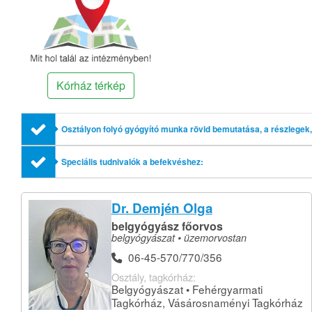
Kórház térkép
Osztályon folyó gyógyító munka rövid bemutatása, a részlegek, 
Speciális tudnivalók a befekvéshez:
Dr. Demjén Olga
belgyógyász főorvos
belgyógyászat • üzemorvostan
06-45-570/770/356
Osztály, tagkórház:
Belgyógyászat • Fehérgyarmati
Tagkórház, Vásárosnaményi Tagkórház