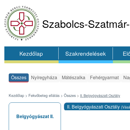
Szabolcs-Szatmár-
Kezdőlap
Szakrendelések
El
Összes
Nyíregyháza
Mátészalka
Fehérgyarmat
Na
Kezdőlap >
Fekvőbeteg ellátás >
Összes
>
II. Belgyógyászati Osztály
II. Belgyógyászati Osztály
(Vás
Belgyógyászat II.