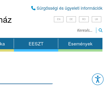
Sürgősségi és ügyeleti információk
ház
EN
DE
RO
UK
ika
EESZT
Események
Esz