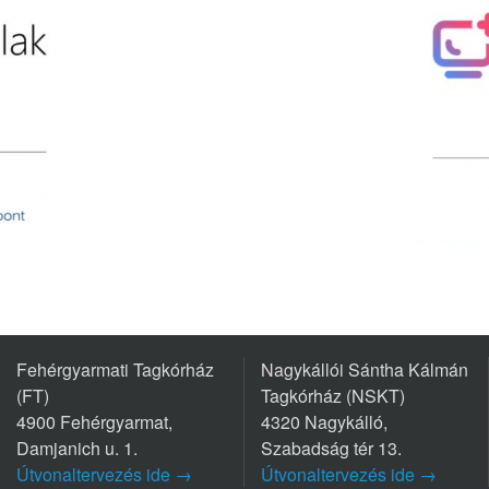
Fehérgyarmati Tagkórház
Nagykállói Sántha Kálmán
(FT)
Tagkórház (NSKT)
4900 Fehérgyarmat,
4320 Nagykálló,
Damjanich u. 1.
Szabadság tér 13.
Útvonaltervezés ide →
Útvonaltervezés ide →