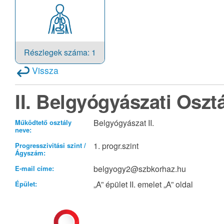
Részlegek száma: 1
Vissza
II. Belgyógyászati Oszt
Belgyógyászat II.
Működtető osztály
neve:
1. progr.szint
Progresszivitási szint /
Ágyszám:
belgyogy2@szbkorhaz.hu
E-mail címe:
„A” épület II. emelet „A” oldal
Épület: