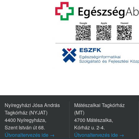
Nyíregyházi Jósa András
Mátészalkai Tagkórház
Tagkórház (NYJAT)
(MT)
4400 Nyíregyháza,
4700 Mátészalka,
Szent István út 68.
Kórház u. 2-4.
Útvonaltervezés ide →
Útvonaltervezés ide →