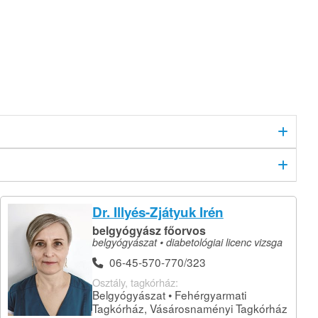
Dr. Illyés-Zjátyuk Irén
belgyógyász főorvos
belgyógyászat • diabetológiai licenc vizsga
06-45-570-770/323
Osztály, tagkórház:
Belgyógyászat • Fehérgyarmati
Tagkórház, Vásárosnaményi Tagkórház