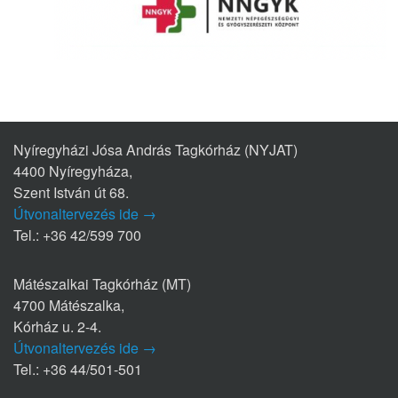
Nyíregyházi Jósa András Tagkórház (NYJAT)
4400 Nyíregyháza,
Szent István út 68.
Útvonaltervezés ide →
Tel.: +36 42/599 700
Mátészalkai Tagkórház (MT)
4700 Mátészalka,
Kórház u. 2-4.
Útvonaltervezés ide →
Tel.: +36 44/501-501