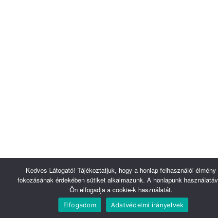
Kedves Látogató! Tájékoztatjuk, hogy a honlap felhasználói élmény
fokozásának érdekében sütiket alkalmazunk. A honlapunk használatáv
Ön elfogadja a cookie-k használatát.
Elfogadom
Adatvédelmi irányelvek