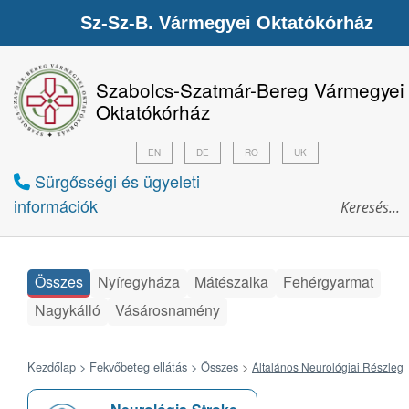
Sz-Sz-B. Vármegyei Oktatókórház
Szabolcs-Szatmár-Bereg Vármegyei
Oktatókórház
EN
DE
RO
UK
Sürgősségi és ügyeleti
információk
Összes
Nyíregyháza
Mátészalka
Fehérgyarmat
Nagykálló
Vásárosnamény
Kezdőlap >
Fekvőbeteg ellátás >
Összes
>
Általános Neurológiai Részleg