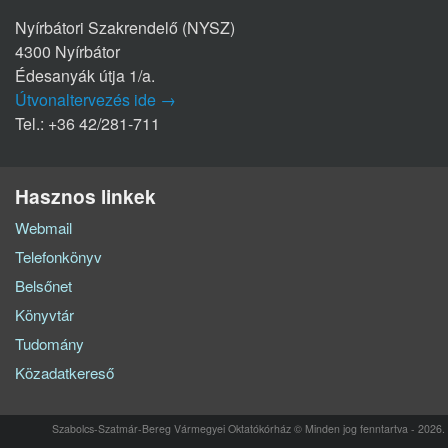
Nyírbátori Szakrendelő (NYSZ)
4300 Nyírbátor
Édesanyák útja 1/a.
Útvonaltervezés ide →
Tel.: +36 42/281-711
Hasznos linkek
Webmail
Telefonkönyv
Belsőnet
Könyvtár
Tudomány
Közadatkereső
Szabolcs-Szatmár-Bereg Vármegyei Oktatókórház © Minden jog fenntartva - 2026.