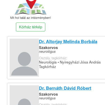
Kórház térkép
Dr. Altorjay Melinda Borbála
Szakorvos
neurológus
Osztály, tagkórház:
Neurológia • Nyíregyházi Jósa András
Tagkórház
Dr. Bernáth Dávid Róbert
Szakorvos
neurológus
Osztály, tagkórház: