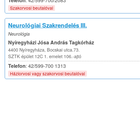
Telefon
: 42/599-700/2083
Szakorvosi beutalóval
Neurológiai Szakrendelés III.
Neurológia
Nyíregyházi Jósa András Tagkórház
4400 Nyíregyháza, Bocskai utca.73.
SZTK épület 12C 1. emelet 106.-ajtó
Telefon
: 42/599-700 1313
Háziorvosi vagy szakorvosi beutalóval