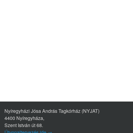
Nyíregyházi Jósa András Tagkórház (NYJAT)
4400 Nyíregyháza,
Szent István út 68.
Útvonaltervezés ide →