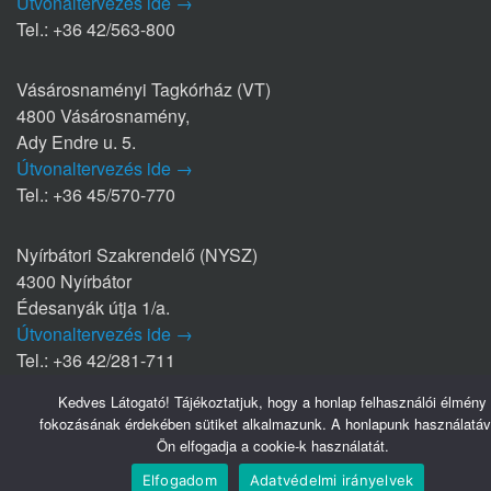
Útvonaltervezés ide →
Tel.: +36 42/563-800
Vásárosnaményi Tagkórház (VT)
4800 Vásárosnamény,
Ady Endre u. 5.
Útvonaltervezés ide →
Tel.: +36 45/570-770
Nyírbátori Szakrendelő (NYSZ)
4300 Nyírbátor
Édesanyák útja 1/a.
Útvonaltervezés ide →
Tel.: +36 42/281-711
Kedves Látogató! Tájékoztatjuk, hogy a honlap felhasználói élmény
fokozásának érdekében sütiket alkalmazunk. A honlapunk használatáv
Hasznos linkek
Ön elfogadja a cookie-k használatát.
Webmail
Elfogadom
Adatvédelmi irányelvek