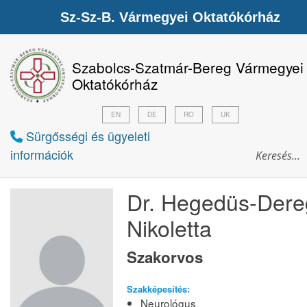
Sz-Sz-B. Vármegyei Oktatókórház
Szabolcs-Szatmár-Bereg Vármegyei
Oktatókórház
EN
DE
RO
UK
Sürgősségi és ügyeleti
információk
Dr. Hegedüs-Dere
Nikoletta
Szakorvos
Szakképesítés:
Neurológus