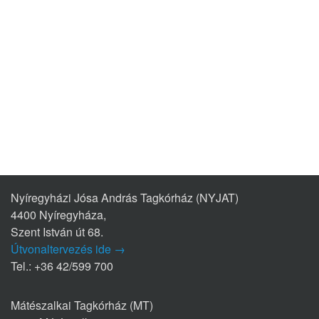
Nyíregyházi Jósa András Tagkórház (NYJAT)
4400 Nyíregyháza,
Szent István út 68.
Útvonaltervezés ide →
Tel.: +36 42/599 700
Mátészalkai Tagkórház (MT)