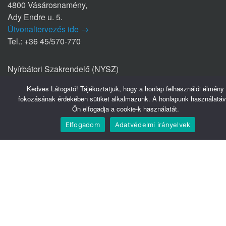
4800 Vásárosnamény,
Ady Endre u. 5.
Útvonaltervezés ide →
Tel.: +36 45/570-770
Nyírbátori Szakrendelő (NYSZ)
4300 Nyírbátor
Kedves Látogató! Tájékoztatjuk, hogy a honlap felhasználói élmény
Édesanyák útja 1/a.
fokozásának érdekében sütiket alkalmazunk. A honlapunk használatáv
Útvonaltervezés ide →
Ön elfogadja a cookie-k használatát.
Tel.: +36 42/281-711
Elfogadom
Adatvédelmi irányelvek
Hasznos linkek
Webmail
Telefonkönyv
Belsőnet
Könyvtár