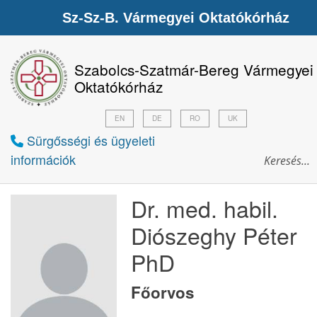
Sz-Sz-B. Vármegyei Oktatókórház
Szabolcs-Szatmár-Bereg Vármegyei
Oktatókórház
EN
DE
RO
UK
Sürgősségi és ügyeleti
információk
Dr. med. habil.
Diószeghy Péter
PhD
Főorvos