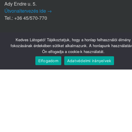
Ady Endre u. 5.
Útvonaltervezés ide →
Tel.: +36 45/570-770
Nyírbátori Szakrendelő (NYSZ)
Kedves Látogató! Tájékoztatjuk, hogy a honlap felhasználói élmény
4300 Nyírbátor
fokozásának érdekében sütiket alkalmazunk. A honlapunk használatáv
Édesanyák útja 1/a.
Ön elfogadja a cookie-k használatát.
Útvonaltervezés ide →
Elfogadom
Adatvédelmi irányelvek
Tel.: +36 42/281-711
Hasznos linkek
Webmail
Telefonkönyv
Belsőnet
Könyvtár
Tudomány