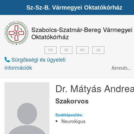
Sz-Sz-B. Vármegyei Oktatókórház
Szabolcs-Szatmár-Bereg Vármegyei
Oktatókórház
EN
DE
RO
UK
Sürgősségi és ügyeleti
információk
Dr. Mátyás Andre
Szakorvos
Szakképesítés:
Neurológus