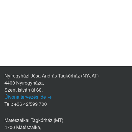
Nyíregyházi Jósa András Tagkórház (NYJAT)
4400 Nyíregyháza,
Szent István út 68.
Útvonaltervezés ide →
Tel.: +36 42/599 700
Mátészalkai Tagkórház (MT)
4700 Mátészalka,