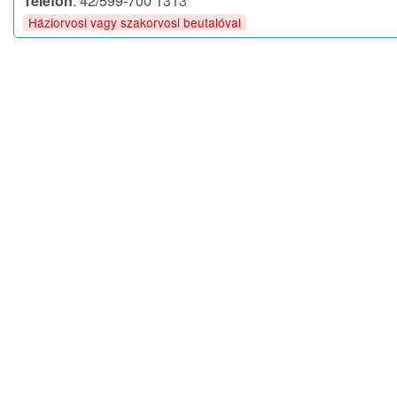
Telefon
: 42/599-700 1313
Háziorvosi vagy szakorvosi beutalóval