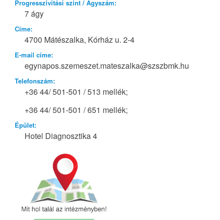
Progresszivitási szint / Ágyszám:
7 ágy
Címe:
4700 Mátészalka, Kórház u. 2-4
E-mail címe:
egynapos.szemeszet.mateszalka@szszbmk.hu
Telefonszám:
+36 44/ 501-501 / 513 mellék;
+36 44/ 501-501 / 651 mellék;
Épület:
Hotel Diagnosztika 4