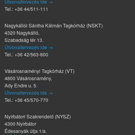
Útvonaltervezés ide →
Tel.: +36 44/511-111
Nagykállói Sántha Kálmán Tagkórház (NSKT)
4320 Nagykálló,
Szabadság tér 13.
Útvonaltervezés ide →
Tel.: +36 42/563-800
Vásárosnaményi Tagkórház (VT)
4800 Vásárosnamény,
Ady Endre u. 5.
Útvonaltervezés ide →
Tel.: +36 45/570-770
Nyírbátori Szakrendelő (NYSZ)
4300 Nyírbátor
Édesanyák útja 1/a.