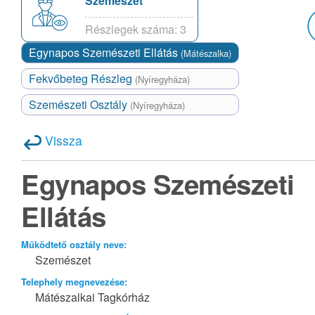
Szemészet
Részlegek száma: 3
Egynapos Szemészeti Ellátás
(Mátészalka)
Fekvőbeteg Részleg
(Nyíregyháza)
Szemészeti Osztály
(Nyíregyháza)
Vissza
Egynapos Szemészeti
Ellátás
Működtető osztály neve:
Szemészet
Telephely megnevezése:
Mátészalkai Tagkórház