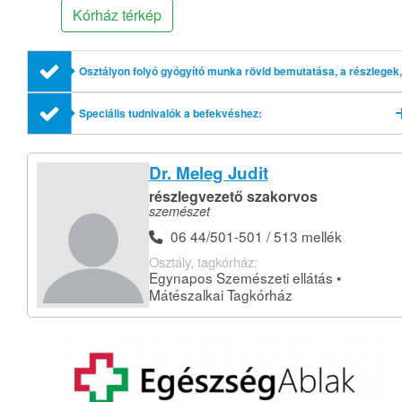
Kórház térkép
Osztályon folyó gyógyító munka rövid bemutatása, a részlegek,
profilok említésével
Speciális tudnivalók a befekvéshez:
Dr. Meleg Judit
részlegvezető szakorvos
szemészet
06 44/501-501 / 513 mellék
Osztály, tagkórház:
Egynapos Szemészeti ellátás •
Mátészalkai Tagkórház