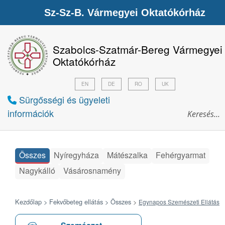
Sz-Sz-B. Vármegyei Oktatókórház
Szabolcs-Szatmár-Bereg Vármegyei
Oktatókórház
EN
DE
RO
UK
Sürgősségi és ügyeleti
információk
Összes
Nyíregyháza
Mátészalka
Fehérgyarmat
Nagykálló
Vásárosnamény
Kezdőlap >
Fekvőbeteg ellátás >
Összes
>
Egynapos Szemészeti Ellátás