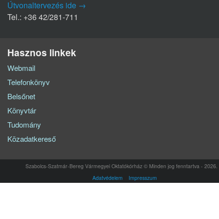
Útvonaltervezés ide →
Tel.: +36 42/281-711
Hasznos linkek
Webmail
Telefonkönyv
Belsőnet
Könyvtár
Tudomány
Közadatkereső
Szabolcs-Szatmár-Bereg Vármegyei Oktatókórház © Minden jog fenntartva - 2026.
Adatvédelem
Impresszum