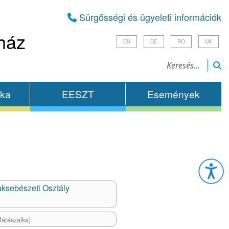
Sürgősségi és ügyeleti információk
ház
EN
DE
RO
UK
ika
EESZT
Események
Esz
aksebészeti Osztály
átészalka)