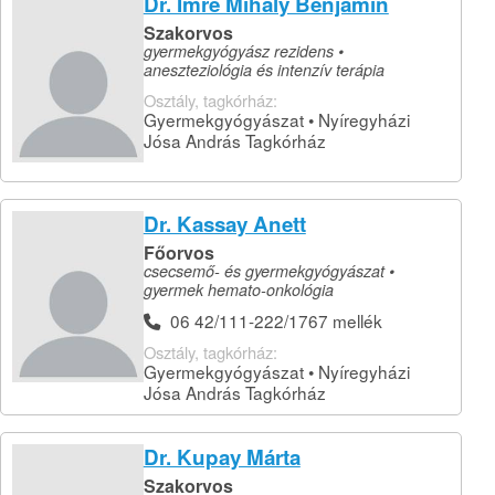
Dr. Imre Mihály Benjamin
Szakorvos
gyermekgyógyász rezidens •
aneszteziológia és intenzív terápia
Osztály, tagkórház:
Gyermekgyógyászat • Nyíregyházi
Jósa András Tagkórház
Dr. Kassay Anett
Főorvos
csecsemő- és gyermekgyógyászat •
gyermek hemato-onkológia
06 42/111-222/1767 mellék
Osztály, tagkórház:
Gyermekgyógyászat • Nyíregyházi
Jósa András Tagkórház
Dr. Kupay Márta
Szakorvos