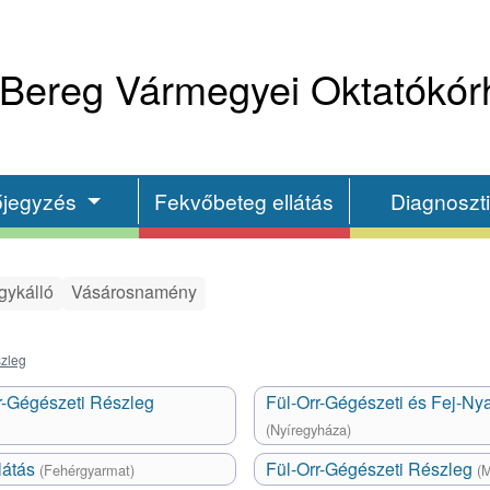
Bereg Vármegyei Oktatókór
őjegyzés
Fekvőbeteg ellátás
Diagnoszt
gykálló
Vásárosnamény
szleg
-Gégészeti Részleg
Fül-Orr-Gégészeti és Fej-Ny
(Nyíregyháza)
látás
Fül-Orr-Gégészeti Részleg
(Fehérgyarmat)
(M