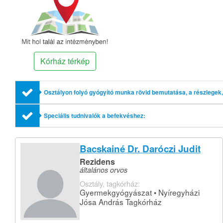
Kórház térkép
Osztályon folyó gyógyító munka rövid bemutatása, a részlegek, 
Speciális tudnivalók a befekvéshez:
Bacskainé Dr. Daróczi Judit
Rezidens
általános orvos
Osztály, tagkórház:
Gyermekgyógyászat • Nyíregyházi
Jósa András Tagkórház