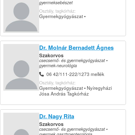
gyermeksebészet
Osztály, tagkórház:
Gyermekgyógyászat •
Dr. Molnár Bernadett Ágnes
Szakorvos
csecsemő- és gyermekgyógyászat •
gyermek-neurológia
06 42/111-222/1273 mellék
Osztály, tagkórház:
Gyermekgyógyászat • Nyíregyházi
Jósa András Tagkórház
Dr. Nagy Rita
Szakorvos
csecsemő- és gyermekgyógyászat •
gyermek gasztroenterológia