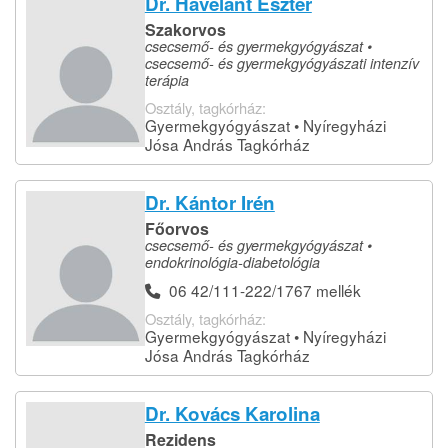
Dr. Havelant Eszter
Szakorvos
csecsemő- és gyermekgyógyászat •
csecsemő- és gyermekgyógyászati intenzív
terápia
Osztály, tagkórház:
Gyermekgyógyászat • Nyíregyházi
Jósa András Tagkórház
Dr. Kántor Irén
Főorvos
csecsemő- és gyermekgyógyászat •
endokrinológia-diabetológia
06 42/111-222/1767 mellék
Osztály, tagkórház:
Gyermekgyógyászat • Nyíregyházi
Jósa András Tagkórház
Dr. Kovács Karolina
Rezidens