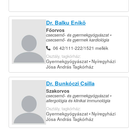
Dr. Balku Enikö
Főorvos
csecsemő- és gyermekgyógyászat •
csecsemő- és gyermek kardiológia
06 42/111-222/1521 mellék
Osztály, tagkórház:
Gyermekgyógyászat • Nyíregyházi
Jósa András Tagkórház
Dr. Bunkóczi Csilla
Szakorvos
csecsemő- és gyermekgyógyászat •
allergológia és klinikai immunológia
Osztály, tagkórház:
Gyermekgyógyászat • Nyíregyházi
Jósa András Tagkórház