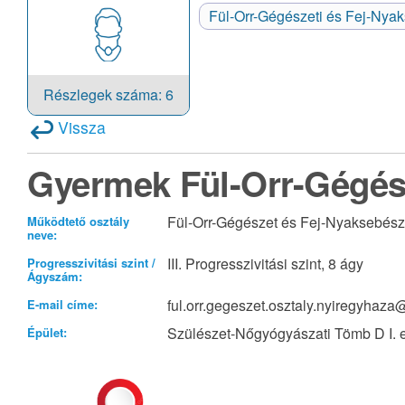
Fül-Orr-Gégészeti és Fej-Nya
Részlegek száma: 6
Vissza
Gyermek Fül-Orr-Gégés
Fül-Orr-Gégészet és Fej-Nyaksebész
Működtető osztály
neve:
III. Progresszivitási szint, 8 ágy
Progresszivitási szint /
Ágyszám:
ful.orr.gegeszet.osztaly.nyiregyhaz
E-mail címe:
Szülészet-Nőgyógyászati Tömb D I. e
Épület: