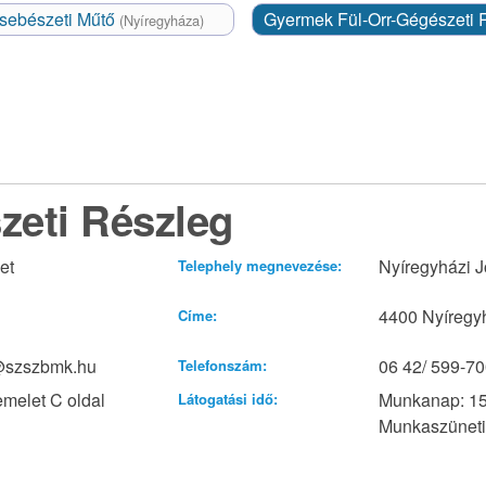
ksebészeti Műtő
Gyermek Fül-Orr-Gégészeti
(Nyíregyháza)
zeti Részleg
et
Nyíregyházi J
Telephely megnevezése:
4400 Nyíregyh
Címe:
a@szszbmk.hu
06 42/ 599-70
Telefonszám:
melet C oldal
Munkanap: 15
Látogatási idő:
Munkaszüneti 