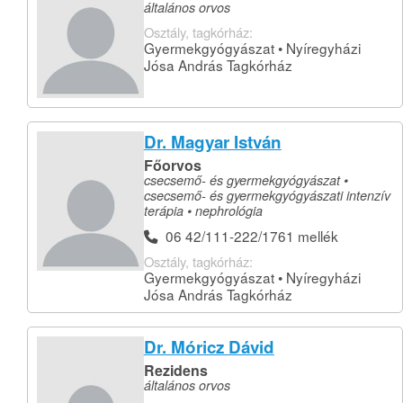
általános orvos
Osztály, tagkórház:
Gyermekgyógyászat • Nyíregyházi
Jósa András Tagkórház
Dr. Magyar István
Főorvos
csecsemő- és gyermekgyógyászat •
csecsemő- és gyermekgyógyászati intenzív
terápia • nephrológia
06 42/111-222/1761 mellék
Osztály, tagkórház:
Gyermekgyógyászat • Nyíregyházi
Jósa András Tagkórház
Dr. Móricz Dávid
Rezidens
általános orvos