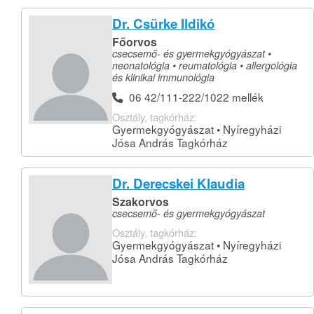
Dr. Csürke Ildikó
Főorvos
csecsemő- és gyermekgyógyászat •
neonatológia • reumatológia • allergológia
és klinikai immunológia
06 42/111-222/1022 mellék
Osztály, tagkórház:
Gyermekgyógyászat • Nyíregyházi
Jósa András Tagkórház
Dr. Derecskei Klaudia
Szakorvos
csecsemő- és gyermekgyógyászat
Osztály, tagkórház:
Gyermekgyógyászat • Nyíregyházi
Jósa András Tagkórház