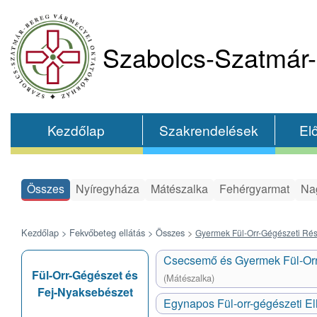
Szabolcs-Szatmár-
Kezdőlap
Szakrendelések
El
Összes
Nyíregyháza
Mátészalka
Fehérgyarmat
Na
Kezdőlap >
Fekvőbeteg ellátás >
Összes
>
Gyermek Fül-Orr-Gégészeti Ré
Csecsemő és Gyermek Fül-Orr
Fül-Orr-Gégészet és
(Mátészalka)
Fej-Nyaksebészet
Egynapos Fül-orr-gégészeti El