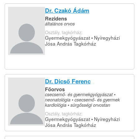
Dr. Czakó Ádám
Rezidens
általános orvos
Osztály, tagkórház:
Gyermekgyógyászat • Nyíregyházi
Jósa András Tagkórház
Dr. Dicső Ferenc
Főorvos
csecsemő- és gyermekgyógyászat •
neonatológia • csecsemő- és gyermek
kardiológia • sürgősségi orvostan
Osztály, tagkórház:
Gyermekgyógyászat • Nyíregyházi
Jósa András Tagkórház