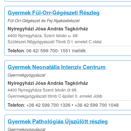
Gyermek Fül-Orr-Gégészeti Részleg
Fül-Orr-Gégészet és Fej-Nyaksebészet
Nyíregyházi Jósa András Tagkórház
4400 Nyíregyháza, Szent István u. 68.
Szülészet-Nőgyógyászati Tömb D I. emelet C oldal
Telefon
: 06 42/ 599-700- 1551 mellék
Gyermek Neonatális Intenzív Centrum
Gyermekgyógyászat
Nyíregyházi Jósa András Tagkórház
4400 Nyíregyháza Szent István út 68.
Gyermekgyógyászati tömb C épület II. emelet Jobb
Telefon
: +36 42 599 700 1326 • +36 42 599 700 1048
Gyermek Pathológiás Újszülött részleg
Gyermekgyógyászat