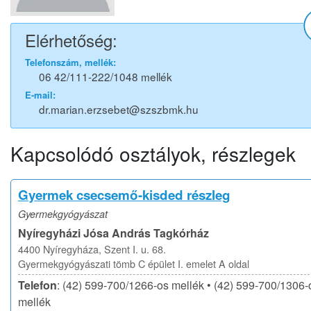
Elérhetőség:
Telefonszám, mellék:
06 42/111-222/1048 mellék
E-mail:
dr.marian.erzsebet@szszbmk.hu
Kapcsolódó osztályok, részlegek
Gyermek csecsemő-kisded részleg
Gyermekgyógyászat
Nyíregyházi Jósa András Tagkórház
4400 Nyíregyháza, Szent I. u. 68.
Gyermekgyógyászati tömb C épület I. emelet A oldal
Telefon
: (42) 599-700/1266-os mellék • (42) 599-700/1306-
mellék