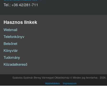
Tel.: +36 42/281-711
Hasznos linkek
Webmail
Telefonkönyv
Belsőnet
Könyvtár
Tudomány
Közadatkereső
Szabolcs-Szatmár-Bereg Vármegyei Oktatókórház © Minden jog fenntartva - 2026.
Adatvédelem
Impresszum