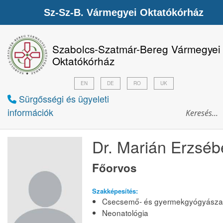
Sz-Sz-B. Vármegyei Oktatókórház
Szabolcs-Szatmár-Bereg Vármegyei
Oktatókórház
EN
DE
RO
UK
Sürgősségi és ügyeleti
információk
Dr. Marián Erzséb
Főorvos
Szakképesítés:
Csecsemő- és gyermekgyógyásza
Neonatológia