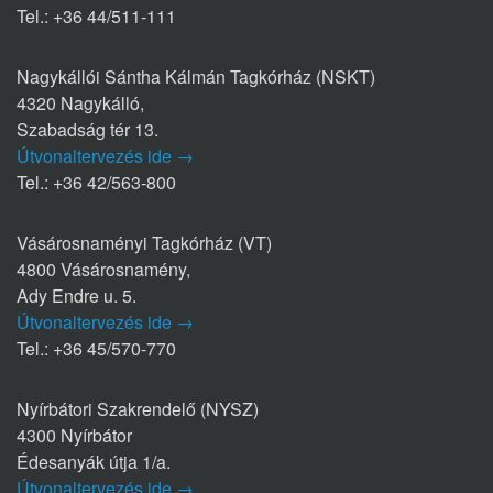
Tel.: +36 44/511-111
Nagykállói Sántha Kálmán Tagkórház (NSKT)
4320 Nagykálló,
Szabadság tér 13.
Útvonaltervezés ide →
Tel.: +36 42/563-800
Vásárosnaményi Tagkórház (VT)
4800 Vásárosnamény,
Ady Endre u. 5.
Útvonaltervezés ide →
Tel.: +36 45/570-770
Nyírbátori Szakrendelő (NYSZ)
4300 Nyírbátor
Édesanyák útja 1/a.
Útvonaltervezés ide →