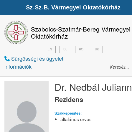
Sz-Sz-B. Vármegyei Oktatókórház
Szabolcs-Szatmár-Bereg Vármegyei
Oktatókórház
EN
DE
RO
UK
Sürgősségi és ügyeleti
információk
Dr. Nedbál Julian
Rezidens
Szakképesítés:
általános orvos