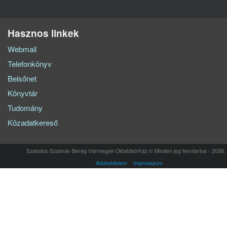
Hasznos linkek
Webmail
Telefonkönyv
Belsőnet
Könyvtár
Tudomány
Közadatkereső
Szabolcs-Szatmár-Bereg Vármegyei Oktatókórház © Minden jog fenntartva - 2026.
Adatvédelem
Impresszum