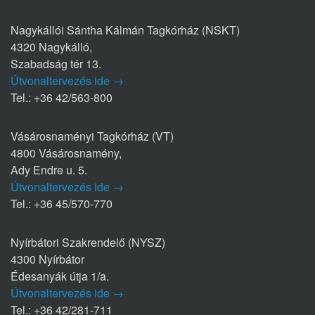
Nagykállói Sántha Kálmán Tagkórház (NSKT)
4320 Nagykálló,
Szabadság tér 13.
Útvonaltervezés ide →
Tel.: +36 42/563-800
Vásárosnaményi Tagkórház (VT)
4800 Vásárosnamény,
Ady Endre u. 5.
Útvonaltervezés ide →
Tel.: +36 45/570-770
Nyírbátori Szakrendelő (NYSZ)
4300 Nyírbátor
Édesanyák útja 1/a.
Útvonaltervezés ide →
Tel.: +36 42/281-711