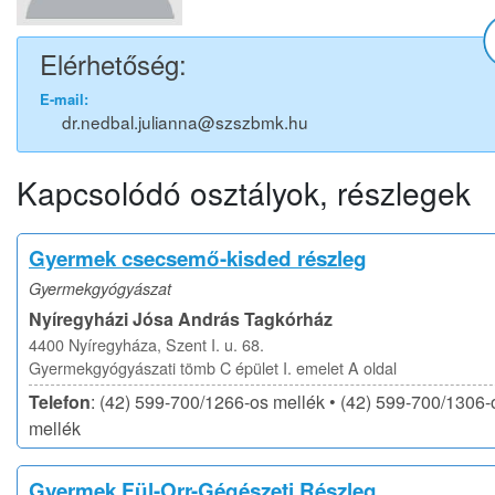
Elérhetőség:
E-mail:
dr.nedbal.julianna@szszbmk.hu
Kapcsolódó osztályok, részlegek
Gyermek csecsemő-kisded részleg
Gyermekgyógyászat
Nyíregyházi Jósa András Tagkórház
4400 Nyíregyháza, Szent I. u. 68.
Gyermekgyógyászati tömb C épület I. emelet A oldal
Telefon
: (42) 599-700/1266-os mellék • (42) 599-700/1306-
mellék
Gyermek Fül-Orr-Gégészeti Részleg