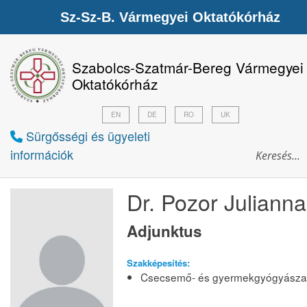
Sz-Sz-B. Vármegyei Oktatókórház
Szabolcs-Szatmár-Bereg Vármegyei
Oktatókórház
EN
DE
RO
UK
Sürgősségi és ügyeleti
információk
Dr. Pozor Julianna
Adjunktus
Szakképesítés:
Csecsemő- és gyermekgyógyásza