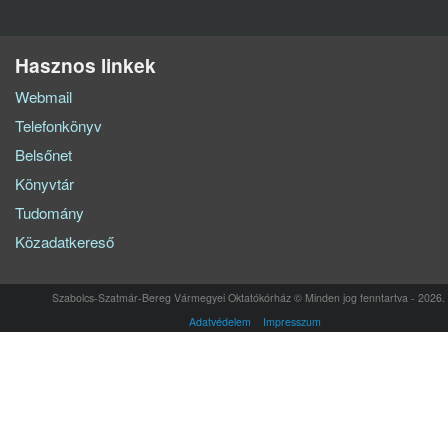
Hasznos linkek
Webmail
Telefonkönyv
Belsőnet
Könyvtár
Tudomány
Közadatkereső
Szabolcs-Szatmár-Bereg Vármegyei Oktatókórház © Minden jog fenntartva - 2026.
Adatvédelem
Impresszum