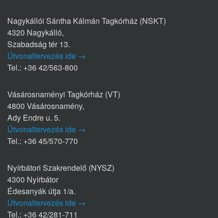
Nagykállói Sántha Kálmán Tagkórház (NSKT)
4320 Nagykálló,
Szabadság tér 13.
Útvonaltervezés ide →
Tel.: +36 42/563-800
Vásárosnaményi Tagkórház (VT)
4800 Vásárosnamény,
Ady Endre u. 5.
Útvonaltervezés ide →
Tel.: +36 45/570-770
Nyírbátori Szakrendelő (NYSZ)
4300 Nyírbátor
Édesanyák útja 1/a.
Útvonaltervezés ide →
Tel.: +36 42/281-711