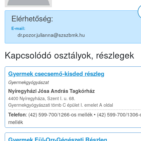
Elérhetőség:
E-mail:
dr.pozor.julianna@szszbmk.hu
Kapcsolódó osztályok, részlegek
Gyermek csecsemő-kisded részleg
Gyermekgyógyászat
Nyíregyházi Jósa András Tagkórház
4400 Nyíregyháza, Szent I. u. 68.
Gyermekgyógyászati tömb C épület I. emelet A oldal
Telefon
: (42) 599-700/1266-os mellék • (42) 599-700/1306-
mellék
Gyermek Fül-Orr-Gégészeti Részleg