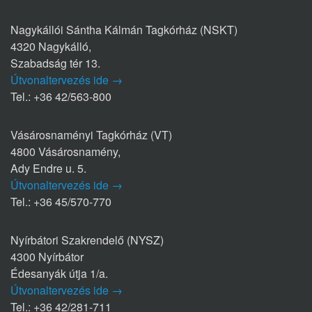
Nagykállói Sántha Kálmán Tagkórház (NSKT)
4320 Nagykálló,
Szabadság tér 13.
Útvonaltervezés ide →
Tel.: +36 42/563-800
Vásárosnaményi Tagkórház (VT)
4800 Vásárosnamény,
Ady Endre u. 5.
Útvonaltervezés ide →
Tel.: +36 45/570-770
Nyírbátori Szakrendelő (NYSZ)
4300 Nyírbátor
Édesanyák útja 1/a.
Útvonaltervezés ide →
Tel.: +36 42/281-711