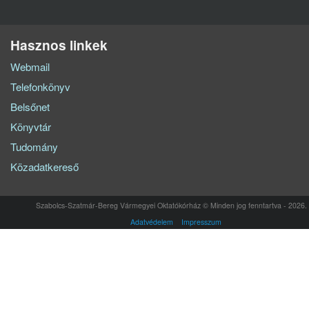
Hasznos linkek
Webmail
Telefonkönyv
Belsőnet
Könyvtár
Tudomány
Közadatkereső
Szabolcs-Szatmár-Bereg Vármegyei Oktatókórház © Minden jog fenntartva - 2026.
Adatvédelem
Impresszum