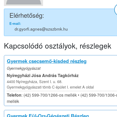
Elérhetőség:
E-mail:
dr.gyorfi.agnes@szszbmk.hu
Kapcsolódó osztályok, részlegek
Gyermek csecsemő-kisded részleg
Gyermekgyógyászat
Nyíregyházi Jósa András Tagkórház
4400 Nyíregyháza, Szent I. u. 68.
Gyermekgyógyászati tömb C épület I. emelet A oldal
Telefon
: (42) 599-700/1266-os mellék • (42) 599-700/1306-
mellék
Gyermek Fül-Orr-Gégészeti Részleg