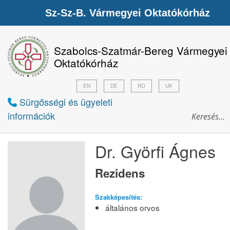
Sz-Sz-B. Vármegyei Oktatókórház
Szabolcs-Szatmár-Bereg Vármegyei
Oktatókórház
EN
DE
RO
UK
Sürgősségi és ügyeleti
információk
Dr. Györfi Ágnes
Rezidens
Szakképesítés:
általános orvos