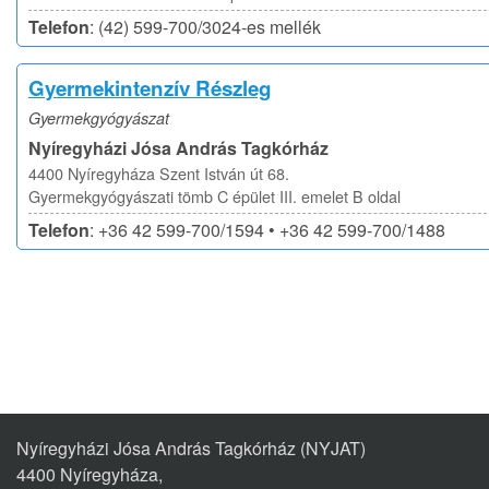
Telefon
: (42) 599-700/3024-es mellék
Gyermekintenzív Részleg
Gyermekgyógyászat
Nyíregyházi Jósa András Tagkórház
4400 Nyíregyháza Szent István út 68.
Gyermekgyógyászati tömb C épület III. emelet B oldal
Telefon
: +36 42 599-700/1594 • +36 42 599-700/1488
Nyíregyházi Jósa András Tagkórház (NYJAT)
4400 Nyíregyháza,