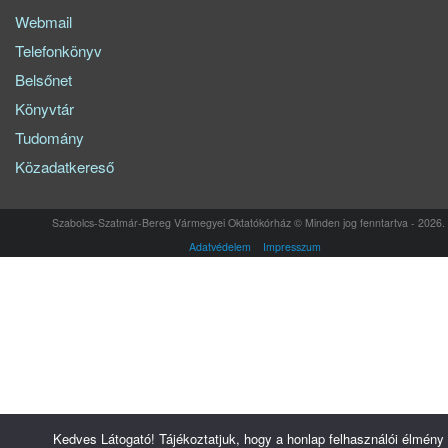
Webmail
Telefonkönyv
Belsőnet
Könyvtár
Tudomány
Közadatkereső
Szabolcs-Szatmár-Bereg Vármegyei Oktatókórház © Minden jog fenntartva - 2026.
Adatvédelem
Impresszum
Kedves Látogató! Tájékoztatjuk, hogy a honlap felhasználói élmény