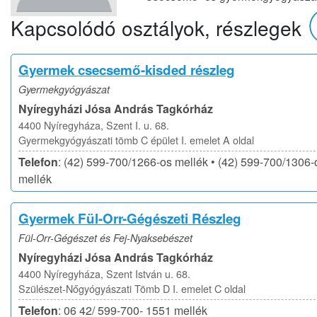
Kapcsolódó osztályok, részlegek
Gyermek csecsemő-kisded részleg
Gyermekgyógyászat
Nyíregyházi Jósa András Tagkórház
4400 Nyíregyháza, Szent I. u. 68.
Gyermekgyógyászati tömb C épület I. emelet A oldal
Telefon
: (42) 599-700/1266-os mellék • (42) 599-700/1306-
mellék
Gyermek Fül-Orr-Gégészeti Részleg
Fül-Orr-Gégészet és Fej-Nyaksebészet
Nyíregyházi Jósa András Tagkórház
4400 Nyíregyháza, Szent István u. 68.
Szülészet-Nőgyógyászati Tömb D I. emelet C oldal
Telefon
: 06 42/ 599-700- 1551 mellék