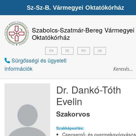
Sz-Sz-B. Vármegyei Oktatókórház
Szabolcs-Szatmár-Bereg Vármegyei
Oktatókórház
EN
DE
RO
UK
Sürgősségi és ügyeleti
információk
Dr. Dankó-Tóth
Evelin
Szakorvos
Szakképesítés:
Csecsemő- és gyermekgyógyásza