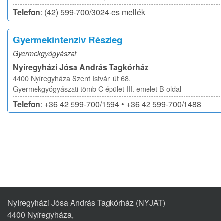
Telefon
: (42) 599-700/3024-es mellék
Gyermekintenzív Részleg
Gyermekgyógyászat
Nyíregyházi Jósa András Tagkórház
4400 Nyíregyháza Szent István út 68.
Gyermekgyógyászati tömb C épület III. emelet B oldal
Telefon
: +36 42 599-700/1594 • +36 42 599-700/1488
Nyíregyházi Jósa András Tagkórház (NYJAT)
4400 Nyíregyháza,