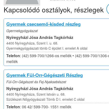
Kapcsolódó osztályok, részlegek
Gyermek csecsemő-kisded részleg
Gyermekgyógyászat
Nyíregyházi Jósa András Tagkórház
4400 Nyíregyháza, Szent I. u. 68.
Gyermekgyógyászati tömb C épület I. emelet A oldal
Telefon
: (42) 599-700/1266-os mellék • (42) 599-700/1306-
mellék
Gyermek Fül-Orr-Gégészeti Részleg
Fül-Orr-Gégészet és Fej-Nyaksebészet
Nyíregyházi Jósa András Tagkórház
4400 Nyíregyháza, Szent István u. 68.
Szülészet-Nőgyógyászati Tömb D I. emelet C oldal
Telefon
: 06 42/ 599-700- 1551 mellék