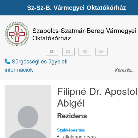
Sz-Sz-B. Vármegyei Oktatókórház
Szabolcs-Szatmár-Bereg Vármegyei
Oktatókórház
EN
DE
RO
UK
Sürgősségi és ügyeleti
információk
Filipné Dr. Apostol
Abigél
Rezidens
Szakképesítés:
általános orvos