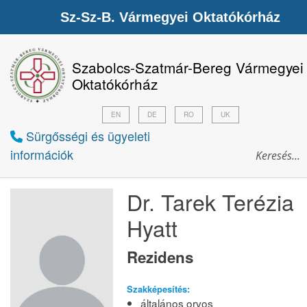
Sz-Sz-B. Vármegyei Oktatókórház
Szabolcs-Szatmár-Bereg Vármegyei
Oktatókórház
EN
DE
RO
UK
Sürgősségi és ügyeleti
információk
Dr. Tarek Terézia
Hyatt
Rezidens
Szakképesítés:
általános orvos