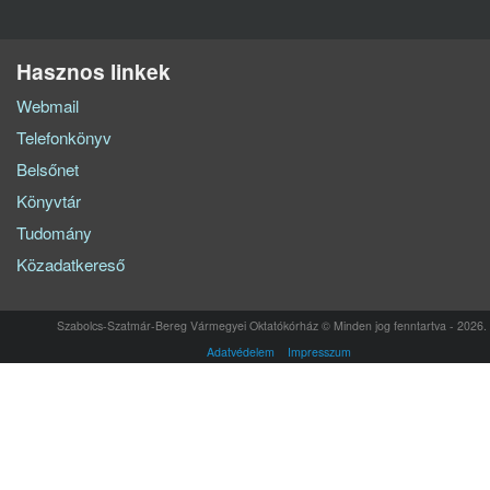
Hasznos linkek
Webmail
Telefonkönyv
Belsőnet
Könyvtár
Tudomány
Közadatkereső
Szabolcs-Szatmár-Bereg Vármegyei Oktatókórház © Minden jog fenntartva - 2026.
Adatvédelem
Impresszum