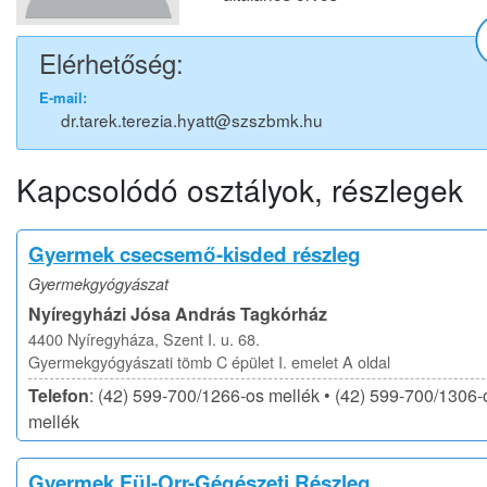
Elérhetőség:
E-mail:
dr.tarek.terezia.hyatt@szszbmk.hu
Kapcsolódó osztályok, részlegek
Gyermek csecsemő-kisded részleg
Gyermekgyógyászat
Nyíregyházi Jósa András Tagkórház
4400 Nyíregyháza, Szent I. u. 68.
Gyermekgyógyászati tömb C épület I. emelet A oldal
Telefon
: (42) 599-700/1266-os mellék • (42) 599-700/1306-
mellék
Gyermek Fül-Orr-Gégészeti Részleg