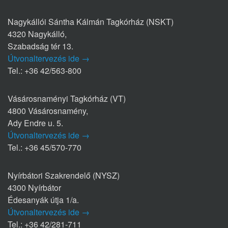
Nagykállói Sántha Kálmán Tagkórház (NSKT)
4320 Nagykálló,
Szabadság tér 13.
Útvonaltervezés ide →
Tel.: +36 42/563-800
Vásárosnaményi Tagkórház (VT)
4800 Vásárosnamény,
Ady Endre u. 5.
Útvonaltervezés ide →
Tel.: +36 45/570-770
Nyírbátori Szakrendelő (NYSZ)
4300 Nyírbátor
Édesanyák útja 1/a.
Útvonaltervezés ide →
Tel.: +36 42/281-711