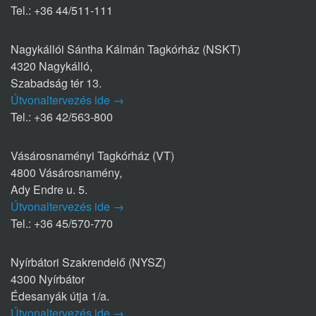
Tel.: +36 44/511-111
Nagykállói Sántha Kálmán Tagkórház (NSKT)
4320 Nagykálló,
Szabadság tér 13.
Útvonaltervezés ide →
Tel.: +36 42/563-800
Vásárosnaményi Tagkórház (VT)
4800 Vásárosnamény,
Ady Endre u. 5.
Útvonaltervezés ide →
Tel.: +36 45/570-770
Nyírbátori Szakrendelő (NYSZ)
4300 Nyírbátor
Édesanyák útja 1/a.
Útvonaltervezés ide →