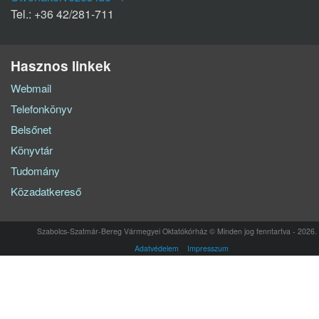
Tel.: +36 42/281-711
Hasznos linkek
Webmail
Telefonkönyv
Belsőnet
Könyvtár
Tudomány
Közadatkereső
Szabolcs-Szatmár-Bereg Vármegyei Oktatókórház © Minden jog fenntartva - 2026.
Adatvédelem
Impresszum