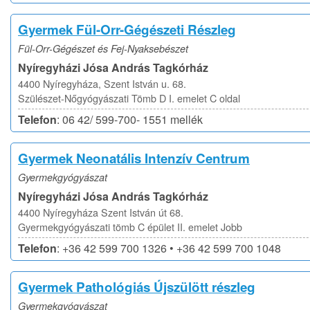
Gyermek Fül-Orr-Gégészeti Részleg
Fül-Orr-Gégészet és Fej-Nyaksebészet
Nyíregyházi Jósa András Tagkórház
4400 Nyíregyháza, Szent István u. 68.
Szülészet-Nőgyógyászati Tömb D I. emelet C oldal
Telefon
: 06 42/ 599-700- 1551 mellék
Gyermek Neonatális Intenzív Centrum
Gyermekgyógyászat
Nyíregyházi Jósa András Tagkórház
4400 Nyíregyháza Szent István út 68.
Gyermekgyógyászati tömb C épület II. emelet Jobb
Telefon
: +36 42 599 700 1326 • +36 42 599 700 1048
Gyermek Pathológiás Újszülött részleg
Gyermekgyógyászat