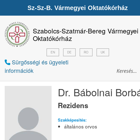
Sz-Sz-B. Vármegyei Oktatókórház
Szabolcs-Szatmár-Bereg Vármegyei
Oktatókórház
EN
DE
RO
UK
Sürgősségi és ügyeleti
információk
Dr. Bábolnai Borb
Rezidens
Szakképesítés:
általános orvos