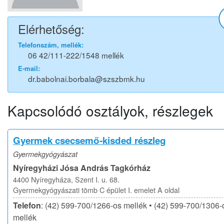
Elérhetőség:
Telefonszám, mellék:
06 42/111-222/1548 mellék
E-mail:
dr.babolnai.borbala@szszbmk.hu
Kapcsolódó osztályok, részlegek
Gyermek csecsemő-kisded részleg
Gyermekgyógyászat
Nyíregyházi Jósa András Tagkórház
4400 Nyíregyháza, Szent I. u. 68.
Gyermekgyógyászati tömb C épület I. emelet A oldal
Telefon
: (42) 599-700/1266-os mellék • (42) 599-700/1306-
mellék