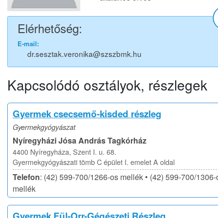
Elérhetőség:
E-mail:
dr.sesztak.veronika@szszbmk.hu
Kapcsolódó osztályok, részlegek
Gyermek csecsemő-kisded részleg
Gyermekgyógyászat
Nyíregyházi Jósa András Tagkórház
4400 Nyíregyháza, Szent I. u. 68.
Gyermekgyógyászati tömb C épület I. emelet A oldal
Telefon
: (42) 599-700/1266-os mellék • (42) 599-700/1306-
mellék
Gyermek Fül-Orr-Gégészeti Részleg