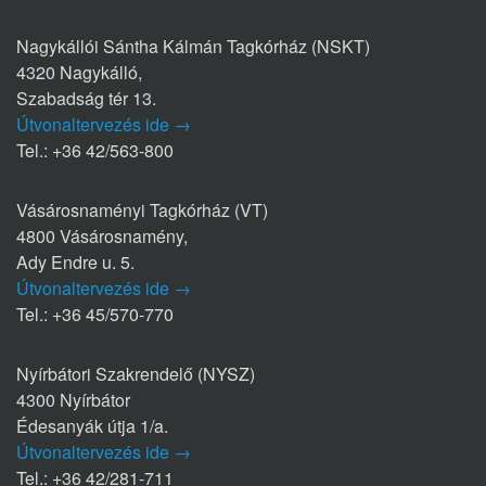
Nagykállói Sántha Kálmán Tagkórház (NSKT)
4320 Nagykálló,
Szabadság tér 13.
Útvonaltervezés ide →
Tel.: +36 42/563-800
Vásárosnaményi Tagkórház (VT)
4800 Vásárosnamény,
Ady Endre u. 5.
Útvonaltervezés ide →
Tel.: +36 45/570-770
Nyírbátori Szakrendelő (NYSZ)
4300 Nyírbátor
Édesanyák útja 1/a.
Útvonaltervezés ide →
Tel.: +36 42/281-711