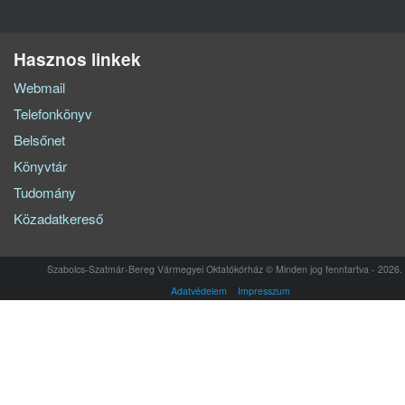
Hasznos linkek
Webmail
Telefonkönyv
Belsőnet
Könyvtár
Tudomány
Közadatkereső
Szabolcs-Szatmár-Bereg Vármegyei Oktatókórház © Minden jog fenntartva - 2026.
Adatvédelem
Impresszum