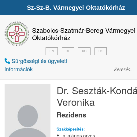
Sz-Sz-B. Vármegyei Oktatókórház
Szabolcs-Szatmár-Bereg Vármegyei
Oktatókórház
EN
DE
RO
UK
Sürgősségi és ügyeleti
információk
Dr. Seszták-Kond
Veronika
Rezidens
Szakképesítés:
általános orvos