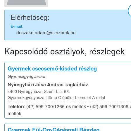
Elérhetőség:
E-mail:
dr.czako.adam@szszbmk.hu
Kapcsolódó osztályok, részlegek
Gyermek csecsemő-kisded részleg
Gyermekgyógyászat
Nyíregyházi Jósa András Tagkórház
4400 Nyíregyháza, Szent I. u. 68.
Gyermekgyógyászati tömb C épület I. emelet A oldal
Telefon
: (42) 599-700/1266-os mellék • (42) 599-700/1306-
mellék
Gyermek Fül-Orr-Gégészeti Részleg