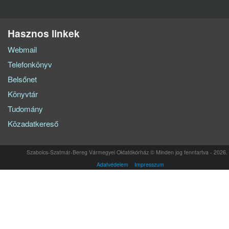
Hasznos linkek
Webmail
Telefonkönyv
Belsőnet
Könyvtár
Tudomány
Közadatkereső
Szabolcs-Szatmár-Bereg Vármegyei Oktatókórház © Minden jog fenntartva - 2026.
Adatvédelem
Impresszum