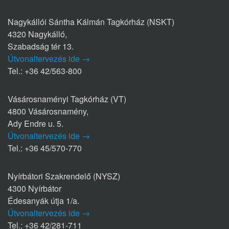
Nagykállói Sántha Kálmán Tagkórház (NSKT)
4320 Nagykálló,
Szabadság tér 13.
Útvonaltervezés ide →
Tel.: +36 42/563-800
Vásárosnaményi Tagkórház (VT)
4800 Vásárosnamény,
Ady Endre u. 5.
Útvonaltervezés ide →
Tel.: +36 45/570-770
Nyírbátori Szakrendelő (NYSZ)
4300 Nyírbátor
Édesanyák útja 1/a.
Útvonaltervezés ide →
Tel.: +36 42/281-711