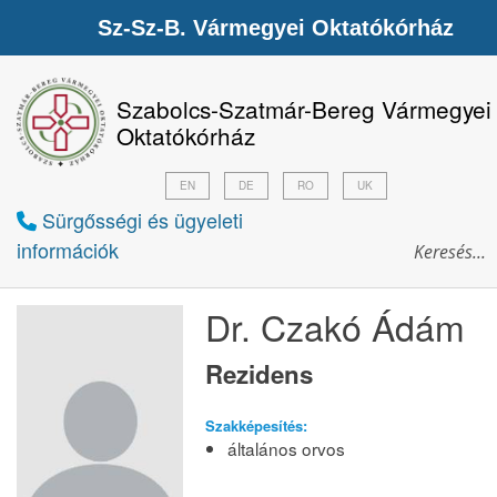
Sz-Sz-B. Vármegyei Oktatókórház
Szabolcs-Szatmár-Bereg Vármegyei
Oktatókórház
EN
DE
RO
UK
Sürgősségi és ügyeleti
információk
Dr. Czakó Ádám
Rezidens
Szakképesítés:
általános orvos