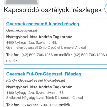
Kapcsolódó osztályok, részlegek
Gyermek csecsemő-kisded részleg
Gyermekgyógyászat
Nyíregyházi Jósa András Tagkórház
4400 Nyíregyháza, Szent I. u. 68.
Gyermekgyógyászati tömb C épület I. emelet A oldal
Telefon
: (42) 599-700/1266-os mellék • (42) 599-700/1306-
mellék
Gyermek Fül-Orr-Gégészeti Részleg
Fül-Orr-Gégészet és Fej-Nyaksebészet
Nyíregyházi Jósa András Tagkórház
4400 Nyíregyháza, Szent István u. 68.
Szülészet-Nőgyógyászati Tömb D I. emelet C oldal
Telefon
: 06 42/ 599-700- 1551 mellék