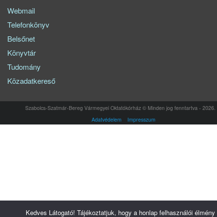
Webmail
Telefonkönyv
Belsőnet
Könyvtár
Tudomány
Közadatkereső
Szabolcs-Szatmár-Bereg Vármegyei Oktatókórház © Minden jog fenntartva - 2026.
Adatvédelem
Impresszum
Kedves Látogató! Tájékoztatjuk, hogy a honlap felhasználói élmény