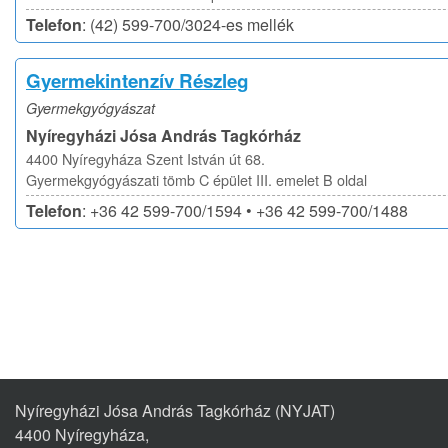
Telefon
: (42) 599-700/3024-es mellék
Gyermekintenzív Részleg
Gyermekgyógyászat
Nyíregyházi Jósa András Tagkórház
4400 Nyíregyháza Szent István út 68.
Gyermekgyógyászati tömb C épület III. emelet B oldal
Telefon
: +36 42 599-700/1594 • +36 42 599-700/1488
Nyíregyházi Jósa András Tagkórház (NYJAT)
4400 Nyíregyháza,