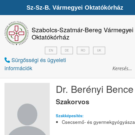
Sz-Sz-B. Vármegyei Oktatókórház
Szabolcs-Szatmár-Bereg Vármegyei
Oktatókórház
EN
DE
RO
UK
Sürgősségi és ügyeleti
információk
Dr. Berényi Bence
Szakorvos
Szakképesítés:
Csecsemő- és gyermekgyógyásza