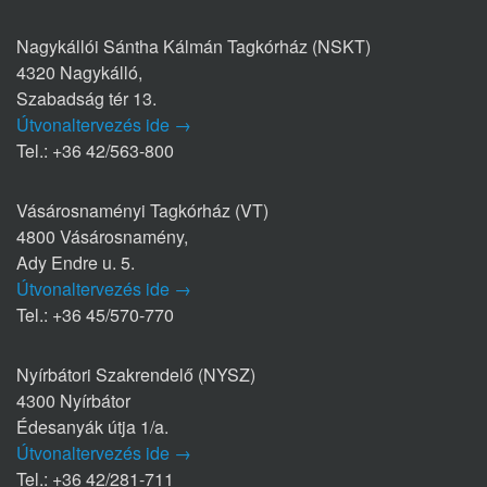
Nagykállói Sántha Kálmán Tagkórház (NSKT)
4320 Nagykálló,
Szabadság tér 13.
Útvonaltervezés ide →
Tel.: +36 42/563-800
Vásárosnaményi Tagkórház (VT)
4800 Vásárosnamény,
Ady Endre u. 5.
Útvonaltervezés ide →
Tel.: +36 45/570-770
Nyírbátori Szakrendelő (NYSZ)
4300 Nyírbátor
Édesanyák útja 1/a.
Útvonaltervezés ide →
Tel.: +36 42/281-711