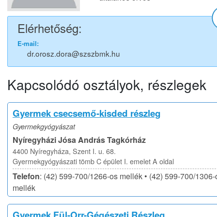
Elérhetőség:
E-mail:
dr.orosz.dora@szszbmk.hu
Kapcsolódó osztályok, részlegek
Gyermek csecsemő-kisded részleg
Gyermekgyógyászat
Nyíregyházi Jósa András Tagkórház
4400 Nyíregyháza, Szent I. u. 68.
Gyermekgyógyászati tömb C épület I. emelet A oldal
Telefon
: (42) 599-700/1266-os mellék • (42) 599-700/1306-
mellék
Gyermek Fül-Orr-Gégészeti Részleg