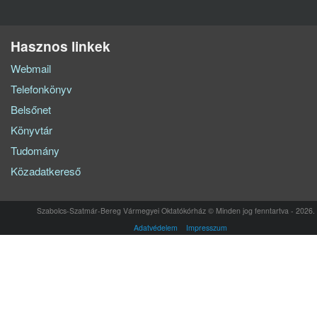
Hasznos linkek
Webmail
Telefonkönyv
Belsőnet
Könyvtár
Tudomány
Közadatkereső
Szabolcs-Szatmár-Bereg Vármegyei Oktatókórház © Minden jog fenntartva - 2026.
Adatvédelem
Impresszum