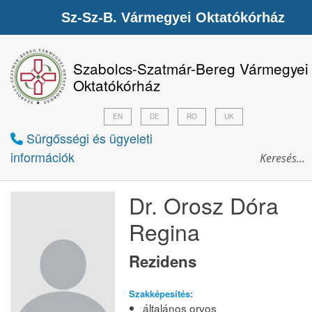
Sz-Sz-B. Vármegyei Oktatókórház
Szabolcs-Szatmár-Bereg Vármegyei
Oktatókórház
EN
DE
RO
UK
Sürgősségi és ügyeleti
információk
Dr. Orosz Dóra
Regina
Rezidens
Szakképesítés:
általános orvos