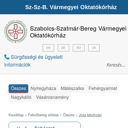
Sz-Sz-B. Vármegyei Oktatókórház
Szabolcs-Szatmár-Bereg Vármegyei
Oktatókórház
EN
DE
RO
UK
Sürgősségi és ügyeleti
információk
Összes
Nyíregyháza
Mátészalka
Fehérgyarmat
Nagykálló
Vásárosnamény
Kezdőlap >
Fekvőbeteg ellátás >
Összes
>
Jósa Medhotel