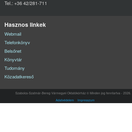
Tel.: +36 42/281-711
Hasznos linkek
Webmail
Telefonkönyv
Belsőnet
Könyvtár
Tudomány
Közadatkereső
Szabolcs-Szatmár-Bereg Vármegyei Oktatókórház © Minden jog fenntartva - 2026.
Adatvédelem
Impresszum