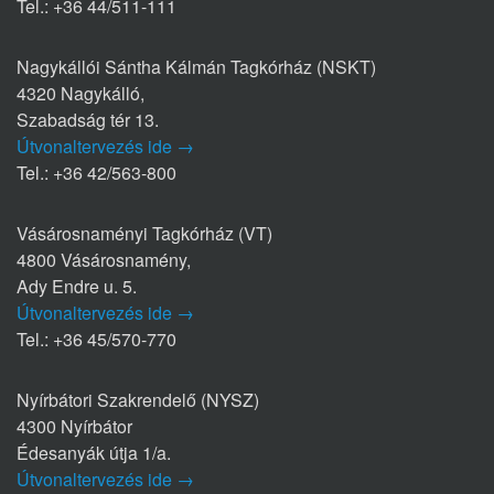
Tel.: +36 44/511-111
Nagykállói Sántha Kálmán Tagkórház (NSKT)
4320 Nagykálló,
Szabadság tér 13.
Útvonaltervezés ide →
Tel.: +36 42/563-800
Vásárosnaményi Tagkórház (VT)
4800 Vásárosnamény,
Ady Endre u. 5.
Útvonaltervezés ide →
Tel.: +36 45/570-770
Nyírbátori Szakrendelő (NYSZ)
4300 Nyírbátor
Édesanyák útja 1/a.
Útvonaltervezés ide →