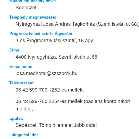
Működtető osztály neve:
Sebészet
Telephely megnevezése:
Nyíregyházi Jósa András Tagkórház (Szent István u. 68.
Progresszivitási szint / Ágyszám:
2-es Progresszivitási szintű, 16 ágy
Címe:
4400 Nyíregyháza, Szent István út 68.
E-mail címe:
josa.medhotel@szszbmk.hu
Telefonszám:
06 42 599-700 1262-es mellék;
06 42 599-700 2254-es mellék (páciens koordinátori
mellék);
Épület:
Sebészeti Tömb 4. emelet Jobb oldal
Látogatási idő: