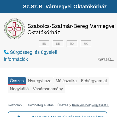
Sz-Sz-B. Vármegyei Oktatókórház
Szabolcs-Szatmár-Bereg Vármegyei
Oktatókórház
EN
DE
RO
UK
Sürgősségi és ügyeleti
információk
Összes
Nyíregyháza
Mátészalka
Fehérgyarmat
Nagykálló
Vásárosnamény
Kezdőlap >
Fekvőbeteg ellátás >
Összes
>
Krónikus belgyógyászat II.