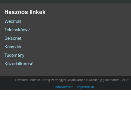
Hasznos linkek
Webmail
Telefonkönyv
Belsőnet
Könyvtár
Tudomány
Közadatkereső
Szabolcs-Szatmár-Bereg Vármegyei Oktatókórház © Minden jog fenntartva - 2026.
Adatvédelem
Impresszum