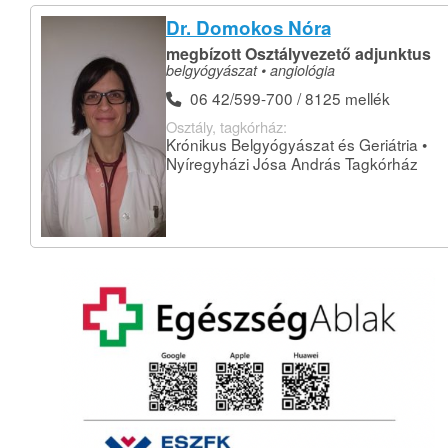
Dr. Domokos Nóra
megbízott Osztályvezető adjunktus
belgyógyászat • angiológia
06 42/599-700 / 8125 mellék
Osztály, tagkórház:
Krónikus Belgyógyászat és Geriátria •
Nyíregyházi Jósa András Tagkórház