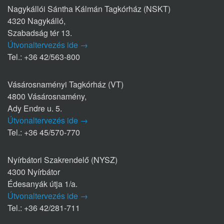
Nagykállói Sántha Kálmán Tagkórház (NSKT)
4320 Nagykálló,
Szabadság tér 13.
Útvonaltervezés ide →
Tel.: +36 42/563-800
Vásárosnaményi Tagkórház (VT)
4800 Vásárosnamény,
Ady Endre u. 5.
Útvonaltervezés ide →
Tel.: +36 45/570-770
Nyírbátori Szakrendelő (NYSZ)
4300 Nyírbátor
Édesanyák útja 1/a.
Útvonaltervezés ide →
Tel.: +36 42/281-711