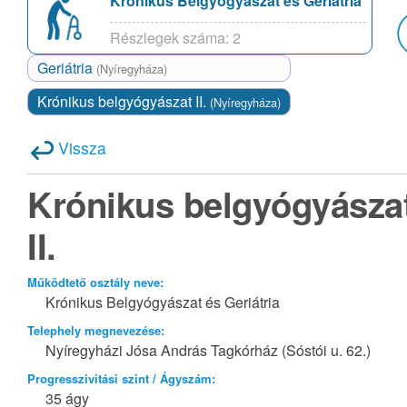
Krónikus Belgyógyászat és Geriátria
Részlegek száma: 2
Geriátria
(Nyíregyháza)
Krónikus belgyógyászat II.
(Nyíregyháza)
Vissza
Krónikus belgyógyásza
II.
Működtető osztály neve:
Krónikus Belgyógyászat és Geriátria
Telephely megnevezése:
Nyíregyházi Jósa András Tagkórház (Sóstói u. 62.)
Progresszivitási szint / Ágyszám:
35 ágy