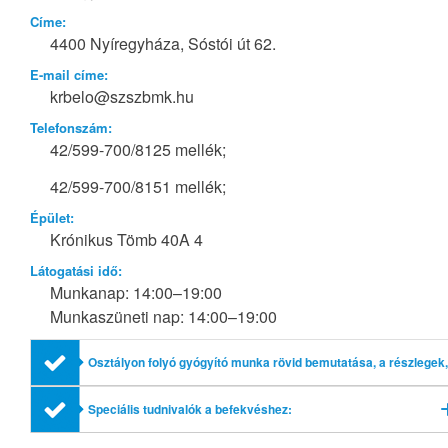
Címe:
4400 Nyíregyháza, Sóstói út 62.
E-mail címe:
krbelo@szszbmk.hu
Telefonszám:
42/599-700/8125 mellék;
42/599-700/8151 mellék;
Épület:
Krónikus Tömb 40A 4
Látogatási idő:
Munkanap: 14:00–19:00
Munkaszüneti nap: 14:00–19:00
Osztályon folyó gyógyító munka rövid bemutatása, a részlegek,
profilok említésével
Speciális tudnivalók a befekvéshez: