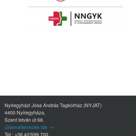
Nyíregyházi Jósa András Tagkórház (NYJAT)
4400 Nyíregyháza,
Szent István út 68.
Útvonaltervezés ide →
Tel.: +36 42/599 700