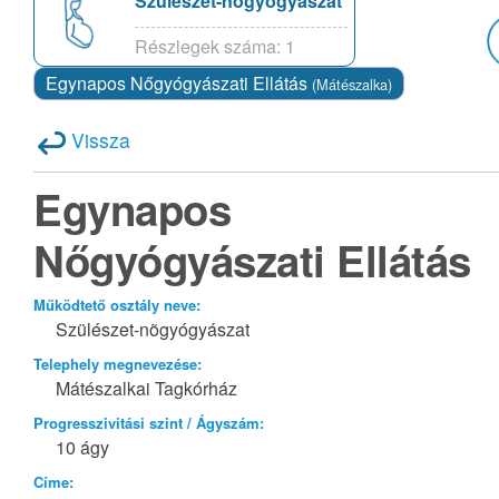
Szülészet-nõgyógyászat
Részlegek száma: 1
Egynapos Nőgyógyászati Ellátás
(Mátészalka)
Vissza
Egynapos
Nőgyógyászati Ellátás
Működtető osztály neve:
Szülészet-nõgyógyászat
Telephely megnevezése:
Mátészalkai Tagkórház
Progresszivitási szint / Ágyszám:
10 ágy
Címe: