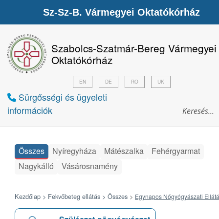
Sz-Sz-B. Vármegyei Oktatókórház
Szabolcs-Szatmár-Bereg Vármegyei
Oktatókórház
EN
DE
RO
UK
Sürgősségi és ügyeleti
információk
Összes
Nyíregyháza
Mátészalka
Fehérgyarmat
Nagykálló
Vásárosnamény
Kezdőlap >
Fekvőbeteg ellátás >
Összes
>
Egynapos Nőgyógyászati Ellát