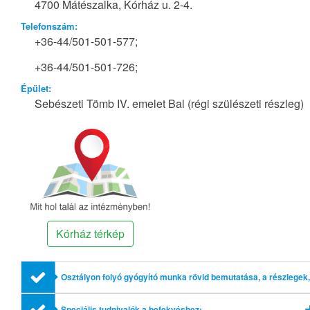
4700 Mátészalka, Kórház u. 2-4.
Telefonszám:
+36-44/501-501-577;
+36-44/501-501-726;
Épület:
Sebészeti Tömb IV. emelet Bal (régi szülészeti részleg)
Kórház térkép
Osztályon folyó gyógyító munka rövid bemutatása, a részlegek,
profilok említésével
Speciális tudnivalók a befekvéshez: