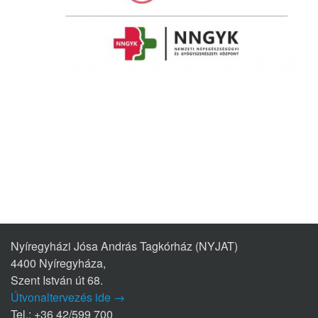
Nyíregyházi Jósa András Tagkórház (NYJAT)
4400 Nyíregyháza,
Szent István út 68.
Útvonaltervezés ide →
Tel.: +36 42/599 700