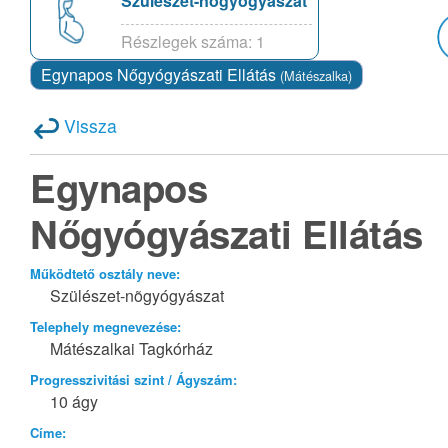
Szülészet-nõgyógyászat
Részlegek száma: 1
Egynapos Nőgyógyászati Ellátás
(Mátészalka)
Vissza
Egynapos
Nőgyógyászati Ellátás
Működtető osztály neve:
Szülészet-nõgyógyászat
Telephely megnevezése:
Mátészalkai Tagkórház
Progresszivitási szint / Ágyszám:
10 ágy
Címe: