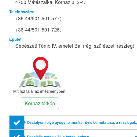
4700 Mátészalka, Kórház u. 2-4.
Telefonszám:
+36-44/501-501-577;
+36-44/501-501-726;
Épület:
Sebészeti Tömb IV. emelet Bal (régi szülészeti részleg)
Kórház térkép
Osztályon folyó gyógyító munka rövid bemutatása, a részlegek,
profilok említésével
Speciális tudnivalók a befekvéshez: