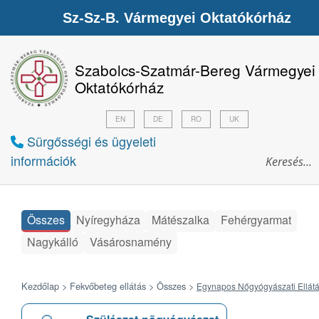
Sz-Sz-B. Vármegyei Oktatókórház
Szabolcs-Szatmár-Bereg Vármegyei
Oktatókórház
EN
DE
RO
UK
Sürgősségi és ügyeleti
információk
Összes
Nyíregyháza
Mátészalka
Fehérgyarmat
Nagykálló
Vásárosnamény
Kezdőlap >
Fekvőbeteg ellátás >
Összes
>
Egynapos Nőgyógyászati Ellát