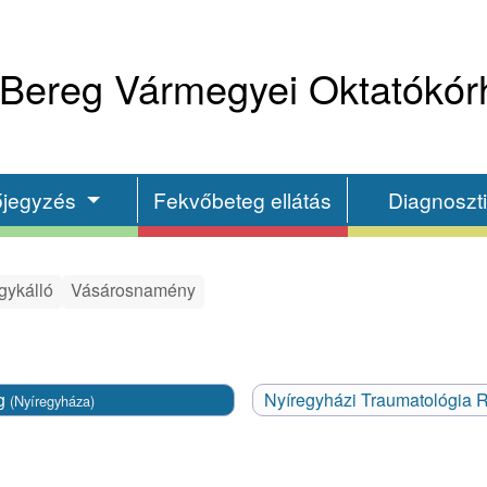
Bereg Vármegyei Oktatókór
őjegyzés
Fekvőbeteg ellátás
Diagnoszt
gykálló
Vásárosnamény
eg
Nyíregyházi Traumatológia 
(Nyíregyháza)