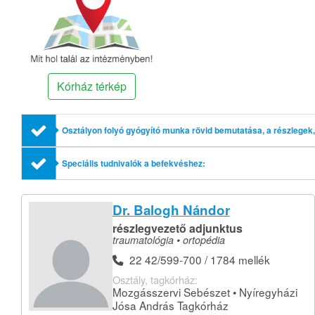
Kórház térkép
Osztályon folyó gyógyító munka rövid bemutatása, a részlegek, 
Speciális tudnivalók a befekvéshez:
Dr. Balogh Nándor
részlegvezető adjunktus
traumatológia • ortopédia
22 42/599-700 / 1784 mellék
Osztály, tagkórház:
Mozgásszervi Sebészet • Nyíregyházi
Jósa András Tagkórház