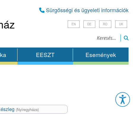
Sürgősségi és ügyeleti információk
ház
EN
DE
RO
UK
ika
EESZT
Események
Esz
Részleg
(Nyíregyháza)