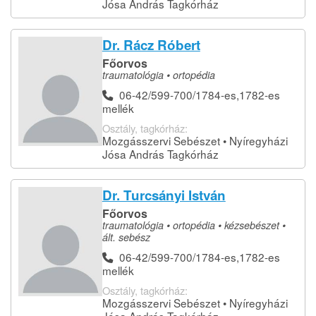
Jósa András Tagkórház
Dr. Rácz Róbert
Főorvos
traumatológia • ortopédia
06-42/599-700/1784-es,1782-es
mellék
Osztály, tagkórház:
Mozgásszervi Sebészet • Nyíregyházi
Jósa András Tagkórház
Dr. Turcsányi István
Főorvos
traumatológia • ortopédia • kézsebészet •
ált. sebész
06-42/599-700/1784-es,1782-es
mellék
Osztály, tagkórház:
Mozgásszervi Sebészet • Nyíregyházi
Jósa András Tagkórház