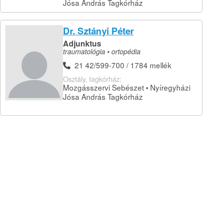
Jósa András Tagkórház
Dr. Sztányi Péter
Adjunktus
traumatológia • ortopédia
21 42/599-700 / 1784 mellék
Osztály, tagkórház:
Mozgásszervi Sebészet • Nyíregyházi
Jósa András Tagkórház