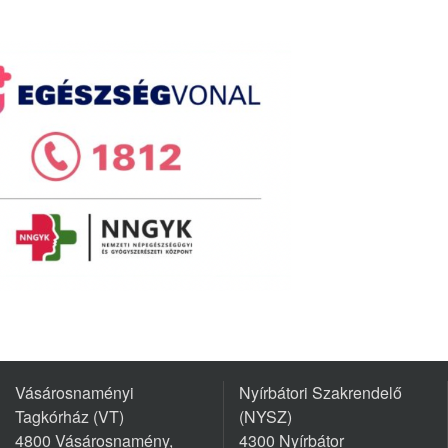
Vásárosnaményi
Nyírbátori Szakrendelő
Tagkórház (VT)
(NYSZ)
4800 Vásárosnamény,
4300 Nyírbátor