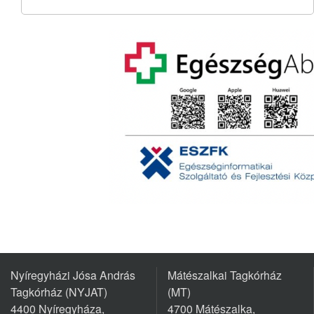
Nyíregyházi Jósa András
Mátészalkai Tagkórház
Tagkórház (NYJAT)
(MT)
4400 Nyíregyháza,
4700 Mátészalka,