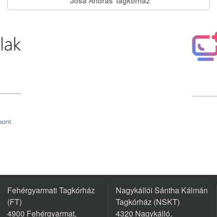
Fehérgyarmati Tagkórház
Nagykállói Sántha Kálmán
(FT)
Tagkórház (NSKT)
4900 Fehérgyarmat,
4320 Nagykálló,