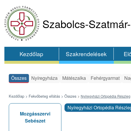
Szabolcs-Szatmár-
Kezdőlap
Szakrendelések
El
Összes
Nyíregyháza
Mátészalka
Fehérgyarmat
Na
Kezdőlap >
Fekvőbeteg ellátás >
Összes
>
Nyíregyházi Ortopédia Részleg
Nyíregyházi Ortopédia Részl
Mozgásszervi
Sebészet