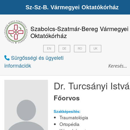
Sz-Sz-B. Vármegyei Oktatókórház
Szabolcs-Szatmár-Bereg Vármegyei
Oktatókórház
EN
DE
RO
UK
Sürgősségi és ügyeleti
információk
Dr. Turcsányi Istv
Főorvos
Szakképesítés:
Traumatológia
Ortopédia