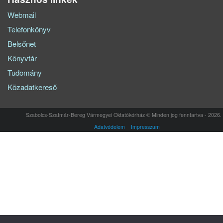
Webmail
Telefonkönyv
Belsőnet
Könyvtár
Tudomány
Közadatkereső
Szabolcs-Szatmár-Bereg Vármegyei Oktatókórház © Minden jog fenntartva - 2026.
Adatvédelem
Impresszum