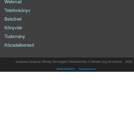
Webmail
Telefonkönyv
Belsőnet
Könyvtár
Tudomány
Közadatkereső
Szabolcs-Szatmár-Bereg Vármegyei Oktatókórház © Minden jog fenntartva - 2026.
Adatvédelem
Impresszum