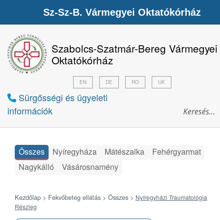
Sz-Sz-B. Vármegyei Oktatókórház
Szabolcs-Szatmár-Bereg Vármegyei
Oktatókórház
EN
DE
RO
UK
Sürgősségi és ügyeleti
információk
Összes
Nyíregyháza
Mátészalka
Fehérgyarmat
Nagykálló
Vásárosnamény
Kezdőlap >
Fekvőbeteg ellátás >
Összes
>
Nyíregyházi Traumatológia
Részleg