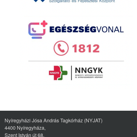
Nyíregyházi Jósa András Tagkórház (NYJAT)
4400 Nyíregyháza,
Szent István út 68.