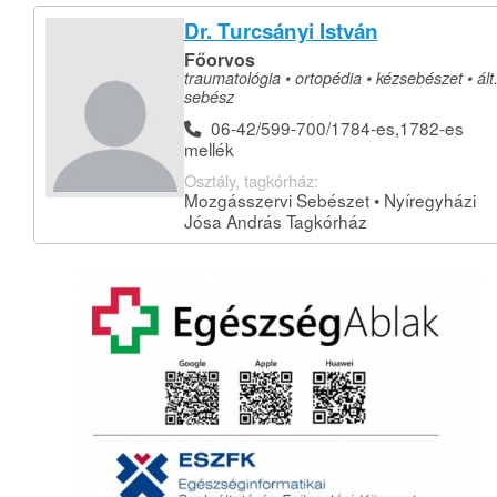
Dr. Turcsányi István
Főorvos
traumatológia • ortopédia • kézsebészet • ált
sebész
06-42/599-700/1784-es,1782-es
mellék
Osztály, tagkórház:
Mozgásszervi Sebészet • Nyíregyházi
Jósa András Tagkórház