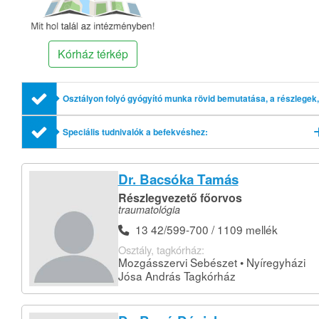
Kórház térkép
Osztályon folyó gyógyító munka rövid bemutatása, a részlegek,
profilok említésével
Speciális tudnivalók a befekvéshez:
Dr. Bacsóka Tamás
Részlegvezető főorvos
traumatológia
13 42/599-700 / 1109 mellék
Osztály, tagkórház:
Mozgásszervi Sebészet • Nyíregyházi
Jósa András Tagkórház