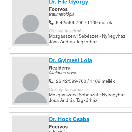
Dr. File György
Főorvos
traumatológia
9 42/599-700 / 1109 mellék
Osztály, tagkórház:
Mozgásszervi Sebészet • Nyíregyházi
Jósa András Tagkórház
Dr. Gyimesi Lola
Rezidens
általános orvos
26 42/599-700 / 1109 mellék
Osztály, tagkórház:
Mozgásszervi Sebészet • Nyíregyházi
Jósa András Tagkórház
Dr. Hock Csaba
Főorvos
ortopédia