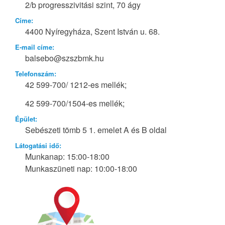
2/b progresszivitási szint, 70 ágy
Címe:
4400 Nyíregyháza, Szent István u. 68.
E-mail címe:
balsebo@szszbmk.hu
Telefonszám:
42 599-700/ 1212-es mellék;
42 599-700/1504-es mellék;
Épület:
Sebészeti tömb 5 1. emelet A és B oldal
Látogatási idő:
Munkanap: 15:00-18:00
Munkaszüneti nap: 10:00-18:00