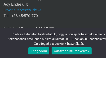
Ady Endre u. 5.
Útvonaltervezés ide →
Tel.: +36 45/570-770
Nyírbátori Szakrendelő (NYSZ)
4300 Nyírbátor
Kedves Látogató! Tájékoztatjuk, hogy a honlap felhasználói élmény
fokozásának érdekében sütiket alkalmazunk. A honlapunk használatáv
Édesanyák útja 1/a.
Ön elfogadja a cookie-k használatát.
Útvonaltervezés ide →
Tel.: +36 42/281-711
Elfogadom
Adatvédelmi irányelvek
Hasznos linkek
Webmail
Telefonkönyv
Belsőnet
Könyvtár
Tudomány