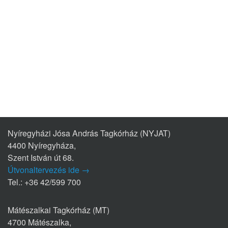
Nyíregyházi Jósa András Tagkórház (NYJAT)
4400 Nyíregyháza,
Szent István út 68.
Útvonaltervezés ide →
Tel.: +36 42/599 700
Mátészalkai Tagkórház (MT)
4700 Mátészalka,