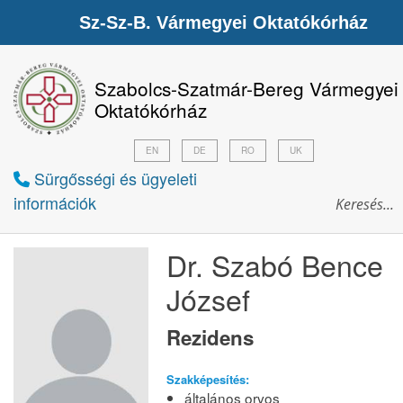
Sz-Sz-B. Vármegyei Oktatókórház
Szabolcs-Szatmár-Bereg Vármegyei
Oktatókórház
EN
DE
RO
UK
Sürgősségi és ügyeleti
információk
Dr. Szabó Bence
József
Rezidens
Szakképesítés:
általános orvos