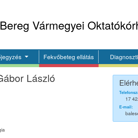
Bereg Vármegyei Oktatókór
őjegyzés
Fekvőbeteg ellátás
Diagnoszt
Gábor László
Elérh
Telefonsz
17 42
E-mail:
bales
gia