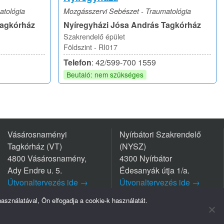
atológia
Mozgásszervi Sebészet - Traumatológia
Tagkórház
Nyíregyházi Jósa András Tagkórház
Szakrendelő épület
Földszint - RI017
Telefon
: 42/599-700 1559
Beutaló: nem szükséges
Vásárosnaményi
Nyírbátori Szakrendelő
Tagkórház (VT)
(NYSZ)
4800 Vásárosnamény,
4300 Nyírbátor
Ady Endre u. 5.
Édesanyák útja 1/a.
Útvonaltervezés ide →
Útvonaltervezés ide →
Tel.: +36 45/570-770
Tel.: +36 42/281-711
sználatával, Ön elfogadja a cookie-k használatát.
mpresszum