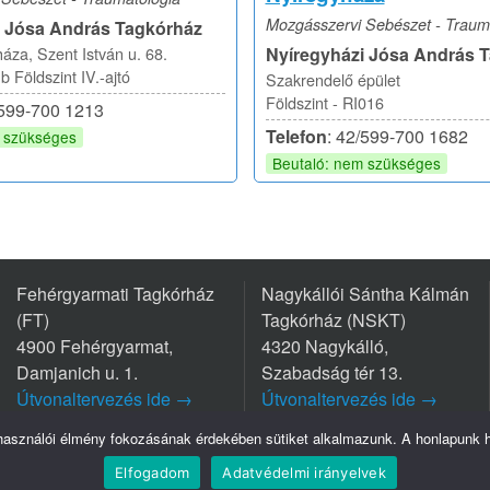
Mozgásszervi Sebészet - Traum
i Jósa András Tagkórház
áza, Szent István u. 68.
Nyíregyházi Jósa András 
 Földszint IV.-ajtó
Szakrendelő épület
Földszint - RI016
/599-700 1213
Telefon
: 42/599-700 1682
m szükséges
Beutaló: nem szükséges
Fehérgyarmati Tagkórház
Nagykállói Sántha Kálmán
(FT)
Tagkórház (NSKT)
4900 Fehérgyarmat,
4320 Nagykálló,
Damjanich u. 1.
Szabadság tér 13.
Útvonaltervezés ide →
Útvonaltervezés ide →
Tel.: +36 44/511-111
Tel.: +36 42/563-800
lhasználói élmény fokozásának érdekében sütiket alkalmazunk. A honlapunk ha
Elfogadom
Adatvédelmi irányelvek
Szatmár-Bereg Vármegyei Oktatókórház © Minden jog fenntartva - 2026.
Adatvédelem
I