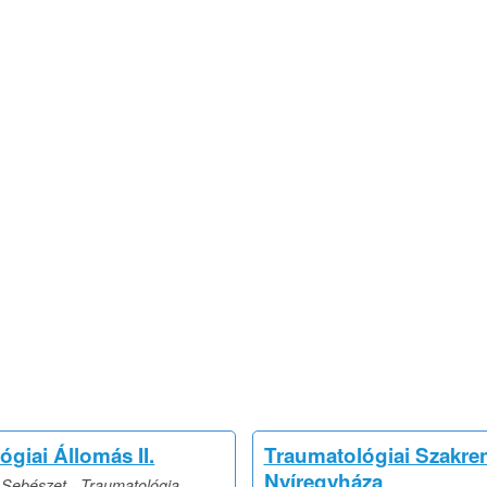
giai Állomás II.
Traumatológiai Szakren
Nyíregyháza
Sebészet - Traumatológia