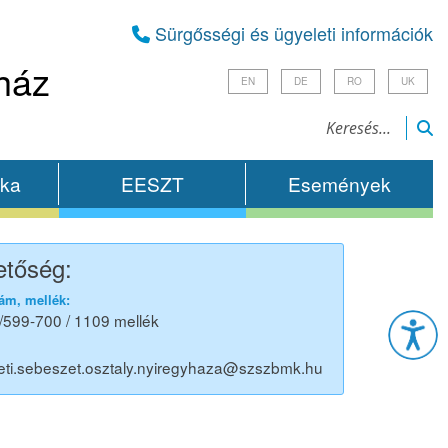
Sürgősségi és ügyeleti információk
ház
EN
DE
RO
UK
ika
EESZT
Események
etőség:
Esz
ám, mellék:
/599-700 / 1109 mellék
eti.sebeszet.osztaly.nyiregyhaza@szszbmk.hu