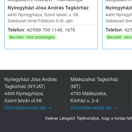
Nyíregyházi Jósa András Tagkórház
Nyíregyház
4400 Nyíregyháza, Szent István u. 68.
4400 Nyíregyh
Sebészeti tömb Földszint II-III.-ajtó
Sebészeti tömb
Telefon
: 42/599-700 1148, 1676
Telefon
: 42
Beutaló: nem szükséges
Beutaló: ne
Nyíregyházi Jósa András
Mátészalkai Tagkórház
Tagkórház (NYJAT)
(MT)
4400 Nyíregyháza,
4700 Mátészalka,
Szent István út 68.
Kórház u. 2-4.
Útvonaltervezés ide →
Útvonaltervezés ide →
Tel.: +36 42/599 700
Tel.: +36 44/501-501
Kedves Látogató! Tájékoztatjuk, hogy a honlap fe
Szabolcs-