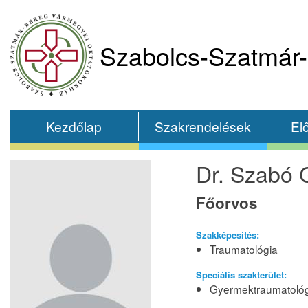
Szabolcs-Szatmár-
Kezdőlap
Szakrendelések
El
Dr. Szabó 
Főorvos
Szakképesítés:
Traumatológia
Speciális szakterület:
Gyermektraumatoló