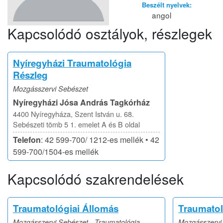
Beszélt nyelvek:
angol
Kapcsolódó osztályok, részlegek
Nyíregyházi Traumatológia
Részleg
Mozgásszervi Sebészet
Nyíregyházi Jósa András Tagkórház
4400 Nyíregyháza, Szent István u. 68.
Sebészeti tömb 5 1. emelet A és B oldal
Telefon
: 42 599-700/ 1212-es mellék • 42
599-700/1504-es mellék
Kapcsolódó szakrendelések
Traumatológiai Állomás
Traumatoló
Mozgásszervi Sebészet - Traumatológia
Mozgásszervi 