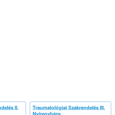
delés II.
Traumatológiai Szakrendelés III.
Nyíregyháza