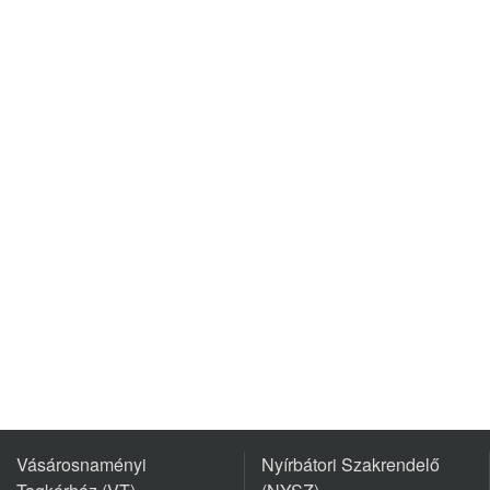
Vásárosnaményi
Nyírbátori Szakrendelő