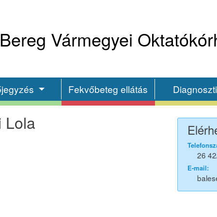
Bereg Vármegyei Oktatókór
őjegyzés
Fekvőbeteg ellátás
Diagnoszt
 Lola
Elérh
Telefonsz
26 42
E-mail:
bales