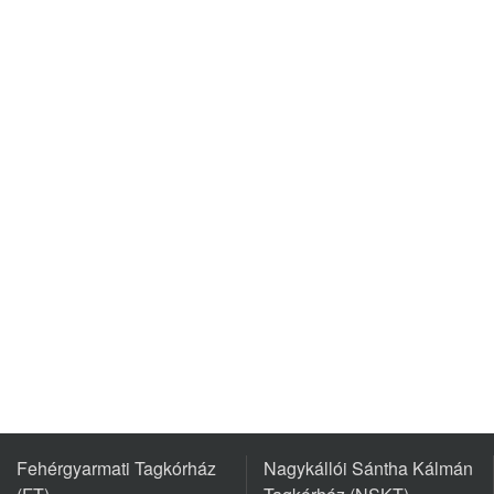
Fehérgyarmati Tagkórház
Nagykállói Sántha Kálmán