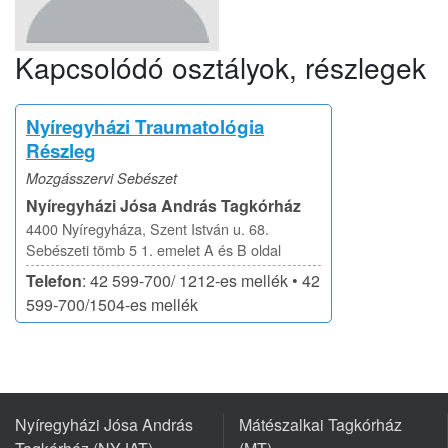
Kapcsolódó osztályok, részlegek
Nyíregyházi Traumatológia
Részleg
Mozgásszervi Sebészet
Nyíregyházi Jósa András Tagkórház
4400 Nyíregyháza, Szent István u. 68.
Sebészeti tömb 5 1. emelet A és B oldal
Telefon
: 42 599-700/ 1212-es mellék • 42
599-700/1504-es mellék
Nyíregyházi Jósa András
Mátészalkai Tagkórház