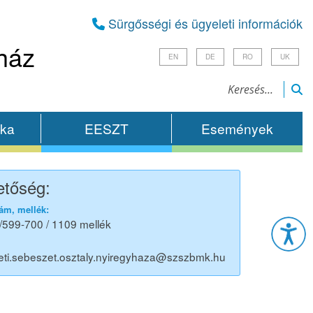
Sürgősségi és ügyeleti információk
ház
EN
DE
RO
UK
ika
EESZT
Események
etőség:
Esz
ám, mellék:
/599-700 / 1109 mellék
eti.sebeszet.osztaly.nyiregyhaza@szszbmk.hu