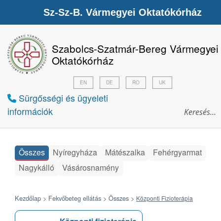
Sz-Sz-B. Vármegyei Oktatókórház
Szabolcs-Szatmár-Bereg Vármegyei
Oktatókórház
EN
DE
RO
UK
Sürgősségi és ügyeleti
információk
Összes
Nyíregyháza
Mátészalka
Fehérgyarmat
Nagykálló
Vásárosnamény
Kezdőlap >
Fekvőbeteg ellátás >
Összes
>
Központi Fizioterápia