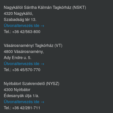
Nagykállói Sántha Kálmán Tagkórház (NSKT)
4320 Nagykálló,
Szabadság tér 13.
Útvonaltervezés ide →
Tel.: +36 42/563-800
Vásárosnaményi Tagkórház (VT)
4800 Vásárosnamény,
Ady Endre u. 5.
Útvonaltervezés ide →
Tel.: +36 45/570-770
Nyírbátori Szakrendelő (NYSZ)
4300 Nyírbátor
Édesanyák útja 1/a.
Útvonaltervezés ide →
Tel.: +36 42/281-711