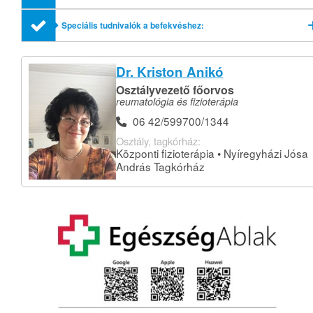
profilok említésével
Speciális tudnivalók a befekvéshez:
Dr. Kriston Anikó
Osztályvezető főorvos
reumatológia és fizioterápia
06 42/599700/1344
Osztály, tagkórház:
Központi fizioterápia • Nyíregyházi Jósa
András Tagkórház