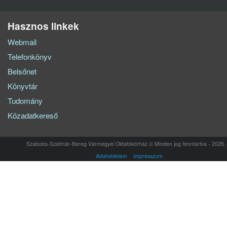
Hasznos linkek
Webmail
Telefonkönyv
Belsőnet
Könyvtár
Tudomány
Közadatkereső
Szabolcs-Szatmár-Bereg Vármegyei Oktatókórház © Minden jog fenntartva - 2026.
Adatvédelem
Impresszum