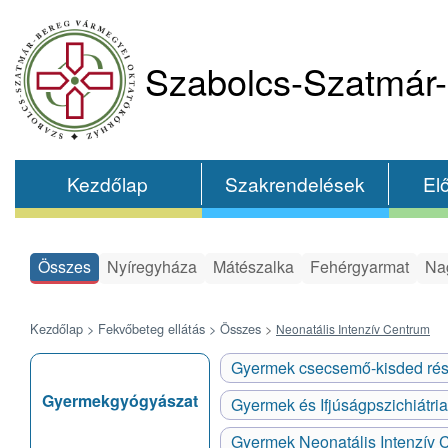
Szabolcs-Szatmár-
Kezdőlap
Szakrendelések
El
Összes
Nyíregyháza
Mátészalka
Fehérgyarmat
Na
Kezdőlap >
Fekvőbeteg ellátás >
Összes
>
Neonatális Intenzív Centrum
Gyermek csecsemő-kisded ré
Gyermekgyógyászat
Gyermek és Ifjúságpszichiátri
Gyermek Neonatális Intenzív