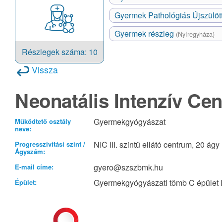
Gyermek Pathológiás Újszülöt
Gyermek részleg
(Nyíregyháza)
Részlegek száma: 10
Vissza
Neonatális Intenzív Ce
Gyermekgyógyászat
Működtető osztály
neve:
NIC III. szintű ellátó centrum, 20 ágy
Progresszivitási szint /
Ágyszám:
gyero@szszbmk.hu
E-mail címe:
Gyermekgyógyászati tömb C épület I
Épület: