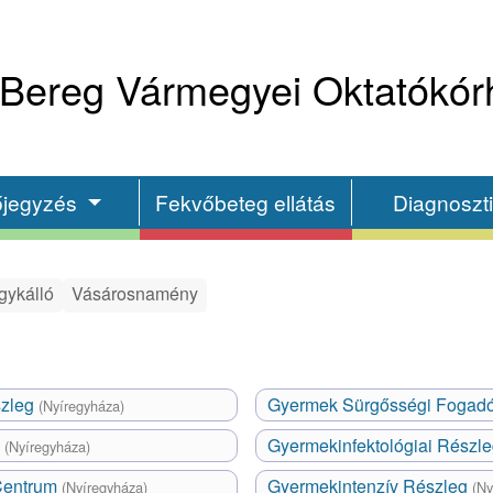
Bereg Vármegyei Oktatókór
őjegyzés
Fekvőbeteg ellátás
Diagnoszt
gykálló
Vásárosnamény
szleg
Gyermek Sürgősségi Fogad
(Nyíregyháza)
a
Gyermekinfektológiai Részl
(Nyíregyháza)
 Centrum
Gyermekintenzív Részleg
(Nyíregyháza)
(Ny