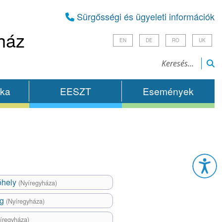
Sürgősségi és ügyeleti információk
ház
EN
DE
RO
UK
ika
EESZT
Események
Esz
óhely
(Nyíregyháza)
eg
(Nyíregyháza)
íregyháza)