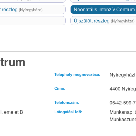
t részleg
Neonatális Intenzív Centrum
(Nyíregyháza)
Újszülött részleg
(Nyíregyháza)
ntrum
Nyíregyházi
Telephely megnevezése:
4400 Nyíreg
Címe:
06/42-599-7
Telefonszám:
I. emelet B
Munkanap: 
Látogatási idő:
Munkaszünet