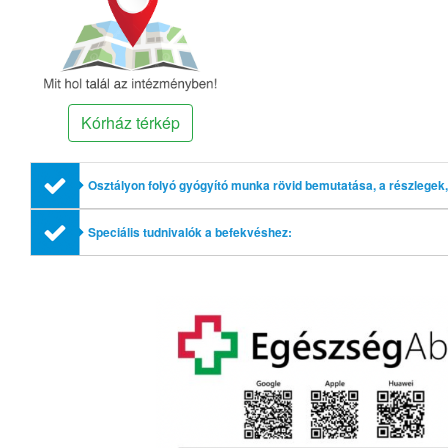
Kórház térkép
Osztályon folyó gyógyító munka rövid bemutatása, a részlegek, 
Speciális tudnivalók a befekvéshez: