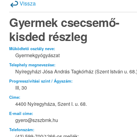
Vissza
Gyermek csecsemő-
kisded részleg
Működtető osztály neve:
Gyermekgyógyászat
Telephely megnevezése:
Nyíregyházi Jósa András Tagkórház (Szent István u. 68.
Progresszivitási szint / Ágyszám:
III, 30
Címe:
4400 Nyíregyháza, Szent I. u. 68.
E-mail címe:
gyero@szszbmk.hu
Telefonszám:
(42) 599-700/1266-os mellék;