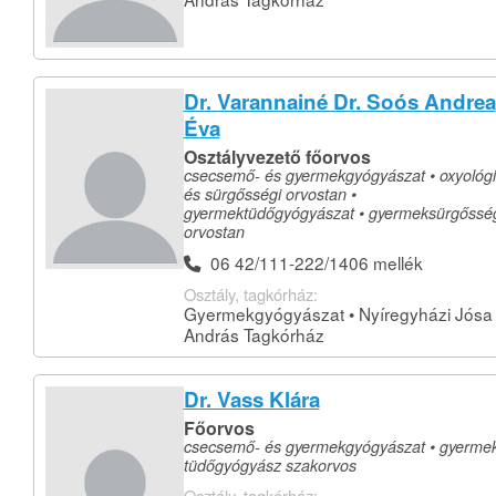
Dr. Varannainé Dr. Soós Andrea
Éva
Osztályvezető főorvos
csecsemő- és gyermekgyógyászat • oxyológ
és sürgősségi orvostan •
gyermektüdőgyógyászat • gyermeksürgőssé
orvostan
06 42/111-222/1406 mellék
Osztály, tagkórház:
Gyermekgyógyászat • Nyíregyházi Jósa
András Tagkórház
Dr. Vass Klára
Főorvos
csecsemő- és gyermekgyógyászat • gyermek
tüdőgyógyász szakorvos
Osztály, tagkórház: