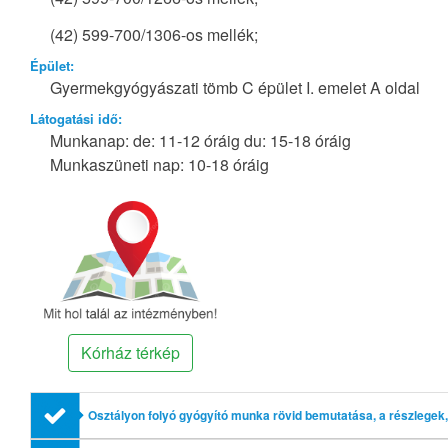
(42) 599-700/1306-os mellék;
Épület:
Gyermekgyógyászati tömb C épület I. emelet A oldal
Látogatási idő:
Munkanap: de: 11-12 óráig du: 15-18 óráig
Munkaszüneti nap: 10-18 óráig
Kórház térkép
Osztályon folyó gyógyító munka rövid bemutatása, a részlegek,