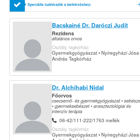
profilok említésével
Speciális tudnivalók a befekvéshez:
Bacskainé Dr. Daróczi Judit
Rezidens
általános orvos
Osztály, tagkórház:
Gyermekgyógyászat • Nyíregyházi Jósa
András Tagkórház
Dr. Alchihabi Nidal
Főorvos
csecsemő- és gyermekgyógyászat • sebésze
• gyermeksebészet • aneszteziológiai és
intenzív terápia
06-42/111-222/1763 mellék
Osztály, tagkórház:
Gyermekgyógyászat • Nyíregyházi Jósa