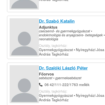
Dr. Szabó Katalin
Adjunktus
csecsemő- és gyermekgyógyászat •
endokrinológia és anyagcsere- betegségek •
neonatológia
Osztály, tagkórház:
Gyermekgyógyászat • Nyíregyházi Jósa
András Tagkórház
Dr. Szalóki László Péter
Főorvos
sebészet • gyermeksebészet
06 42/111-222/1763 mellék
Osztály, tagkórház:
Gyermekgyógyászat • Nyíregyházi Jósa
András Tagkórház