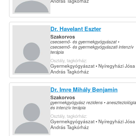
András Tagkórház
Dr. Havelant Eszter
Szakorvos
csecsemő- és gyermekgyógyászat •
csecsemő- és gyermekgyógyászati intenzív
terápia
Osztály, tagkórház:
Gyermekgyógyászat • Nyíregyházi Jósa
András Tagkórház
Dr. Imre Mihály Benjamin
Szakorvos
gyermekgyógyász rezidens • aneszteziológi
és intenzív terápia
Osztály, tagkórház:
Gyermekgyógyászat • Nyíregyházi Jósa
András Tagkórház