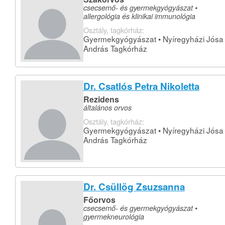
csecsemő- és gyermekgyógyászat •
allergológia és klinikai immunológia
Osztály, tagkórház:
Gyermekgyógyászat • Nyíregyházi Jósa
András Tagkórház
Dr. Csatlós Petra Nikoletta
Rezidens
általános orvos
Osztály, tagkórház:
Gyermekgyógyászat • Nyíregyházi Jósa
András Tagkórház
Dr. Csüllög Zsuzsanna
Főorvos
csecsemő- és gyermekgyógyászat •
gyermekneurológia