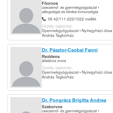
Főorvos
csecsemő- és gyermekgyógyászat •
allergológia és klinikai immunológia
06 42/111-222/1022 mellék
Osztály, tagkórház:
Gyermekgyógyászat • Nyíregyházi Jósa
András Tagkórház
Dr. Pásztor-Csobai Fanni
Rezidens
általános orvos
Osztály, tagkórház:
Gyermekgyógyászat • Nyíregyházi Jósa
András Tagkórház
Dr. Pongrácz Brigitta Andrea
Szakorvos
csecsemő- és gyermekgyógyászat •