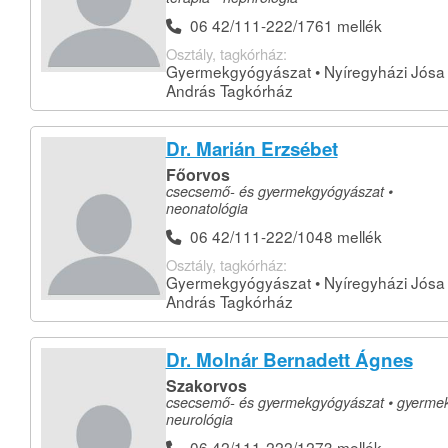
06 42/111-222/1761 mellék
Osztály, tagkórház:
Gyermekgyógyászat • Nyíregyházi Jósa
András Tagkórház
Dr. Marián Erzsébet
Főorvos
csecsemő- és gyermekgyógyászat •
neonatológia
06 42/111-222/1048 mellék
Osztály, tagkórház:
Gyermekgyógyászat • Nyíregyházi Jósa
András Tagkórház
Dr. Molnár Bernadett Ágnes
Szakorvos
csecsemő- és gyermekgyógyászat • gyermek
neurológia
06 42/111-222/1273 mellék