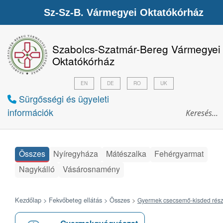
Sz-Sz-B. Vármegyei Oktatókórház
Szabolcs-Szatmár-Bereg Vármegyei
Oktatókórház
EN
DE
RO
UK
Sürgősségi és ügyeleti
információk
Összes
Nyíregyháza
Mátészalka
Fehérgyarmat
Nagykálló
Vásárosnamény
Kezdőlap >
Fekvőbeteg ellátás >
Összes
>
Gyermek csecsemő-kisded rész