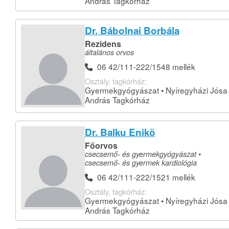
András Tagkórház
Dr. Bábolnai Borbála
Rezidens
általános orvos
06 42/111-222/1548 mellék
Osztály, tagkórház:
Gyermekgyógyászat • Nyíregyházi Jósa
András Tagkórház
Dr. Balku Enikö
Főorvos
csecsemő- és gyermekgyógyászat •
csecsemő- és gyermek kardiológia
06 42/111-222/1521 mellék
Osztály, tagkórház:
Gyermekgyógyászat • Nyíregyházi Jósa
András Tagkórház