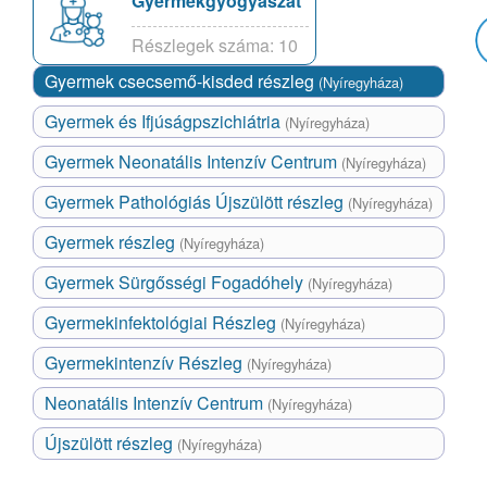
Gyermekgyógyászat
Részlegek száma: 10
Gyermek csecsemő-kisded részleg
(Nyíregyháza)
Gyermek és Ifjúságpszichiátria
(Nyíregyháza)
Gyermek Neonatális Intenzív Centrum
(Nyíregyháza)
Gyermek Pathológiás Újszülött részleg
(Nyíregyháza)
Gyermek részleg
(Nyíregyháza)
Gyermek Sürgősségi Fogadóhely
(Nyíregyháza)
Gyermekinfektológiai Részleg
(Nyíregyháza)
Gyermekintenzív Részleg
(Nyíregyháza)
Neonatális Intenzív Centrum
(Nyíregyháza)
Újszülött részleg
(Nyíregyháza)