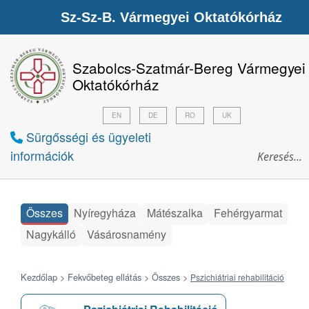
Sz-Sz-B. Vármegyei Oktatókórház
Szabolcs-Szatmár-Bereg Vármegyei
Oktatókórház
EN
DE
RO
UK
Sürgősségi és ügyeleti
információk
Összes
Nyíregyháza
Mátészalka
Fehérgyarmat
Nagykálló
Vásárosnamény
Kezdőlap >
Fekvőbeteg ellátás >
Összes
>
Pszichiátriai rehabilitáció