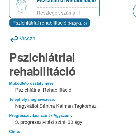
Pszichiátriai Rehabilitáció
Részlegek száma: 1
Pszichiátriai rehabilitáció
(Nagykálló)
Vissza
Pszichiátriai
rehabilitáció
Működtető osztály neve:
Pszichiátriai Rehabilitáció
Telephely megnevezése:
Nagykállói Sántha Kálmán Tagkórház
Progresszivitási szint / Ágyszám:
3. progresszivitási szint, 30 ágy
Címe: