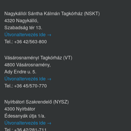
Nagykállói Sántha Kálmán Tagkórház (NSKT)
4320 Nagykálló,
Szabadság tér 13.
Útvonaltervezés ide →
Tel.: +36 42/563-800
Vásárosnaményi Tagkórház (VT)
4800 Vásárosnamény,
Ady Endre u. 5.
Útvonaltervezés ide →
Tel.: +36 45/570-770
Nyírbátori Szakrendelő (NYSZ)
4300 Nyírbátor
Édesanyák útja 1/a.
Útvonaltervezés ide →
Tel.: +36 42/281-711