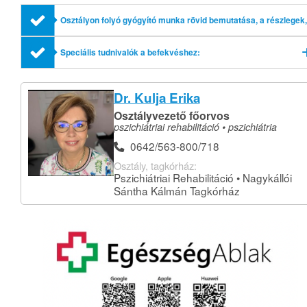
Osztályon folyó gyógyító munka rövid bemutatása, a részlegek,
profilok említésével
Speciális tudnivalók a befekvéshez:
Dr. Kulja Erika
Osztályvezető főorvos
pszichiátriai rehabilitáció • pszichiátria
0642/563-800/718
Osztály, tagkórház:
Pszichiátriai Rehabilitáció • Nagykállói
Sántha Kálmán Tagkórház