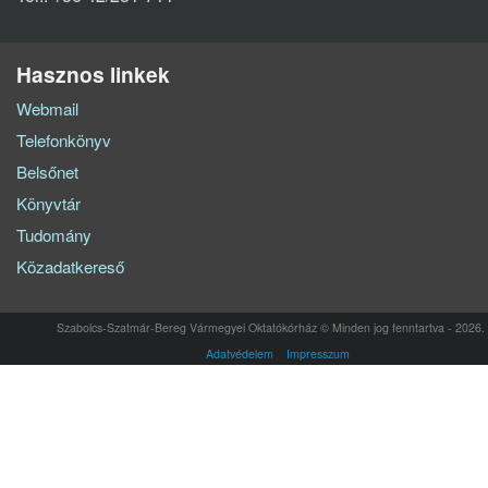
Hasznos linkek
Webmail
Telefonkönyv
Belsőnet
Könyvtár
Tudomány
Közadatkereső
Szabolcs-Szatmár-Bereg Vármegyei Oktatókórház © Minden jog fenntartva - 2026.
Adatvédelem
Impresszum