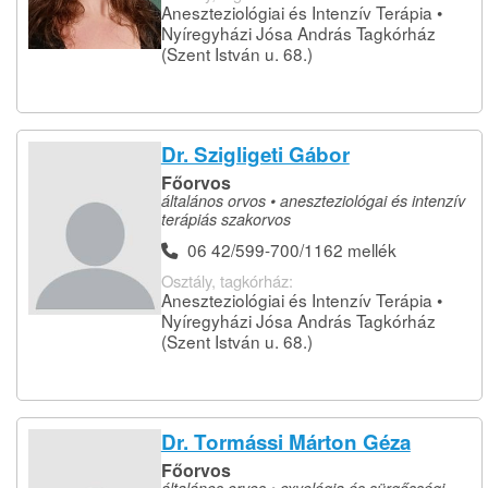
Aneszteziológiai és Intenzív Terápia •
Nyíregyházi Jósa András Tagkórház
(Szent István u. 68.)
Dr. Szigligeti Gábor
Főorvos
általános orvos • aneszteziológai és intenzív
terápiás szakorvos
06 42/599-700/1162 mellék
Osztály, tagkórház:
Aneszteziológiai és Intenzív Terápia •
Nyíregyházi Jósa András Tagkórház
(Szent István u. 68.)
Dr. Tormássi Márton Géza
Főorvos
általános orvos • oxyológia és sürgősségi