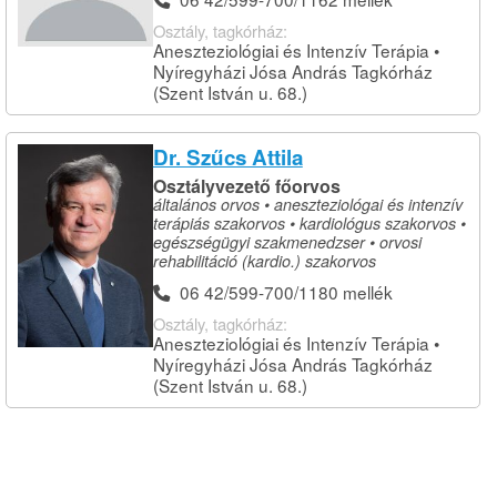
Osztály, tagkórház:
Aneszteziológiai és Intenzív Terápia •
Nyíregyházi Jósa András Tagkórház
(Szent István u. 68.)
Dr. Szűcs Attila
Osztályvezető főorvos
általános orvos • aneszteziológai és intenzív
terápiás szakorvos • kardiológus szakorvos •
egészségügyi szakmenedzser • orvosi
rehabilitáció (kardio.) szakorvos
06 42/599-700/1180 mellék
Osztály, tagkórház:
Aneszteziológiai és Intenzív Terápia •
Nyíregyházi Jósa András Tagkórház
(Szent István u. 68.)