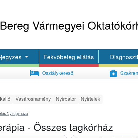
Bereg Vármegyei Oktatókór
őjegyzés
Fekvőbeteg ellátás
Diagnoszt
Osztálykereső
Szakren
kálló
Vásárosnamény
Nyírbátor
Nyírtelek
elés Nyíregyháza
Terápia - Összes tagkórház