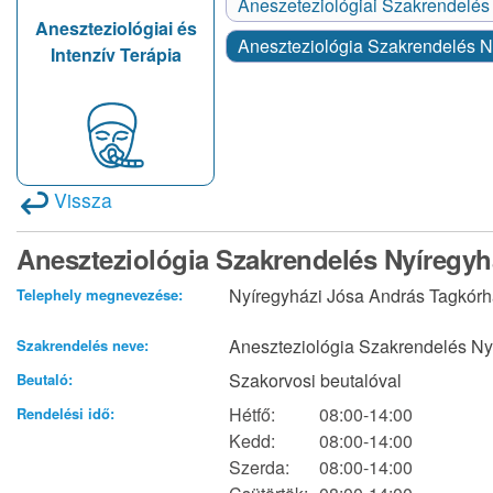
Aneszeteziológiai Szakrendelé
Aneszteziológiai és
Aneszteziológia Szakrendelés 
Intenzív Terápia
Vissza
Aneszteziológia Szakrendelés Nyíregyh
Nyíregyházi Jósa András Tagkórház
Telephely megnevezése:
Aneszteziológia Szakrendelés Ny
Szakrendelés neve:
Szakorvosi beutalóval
Beutaló:
Hétfő:
08:00-14:00
Rendelési idő:
Kedd:
08:00-14:00
Szerda:
08:00-14:00