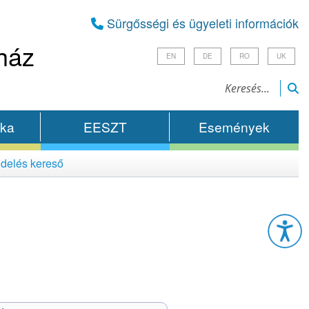
Sürgősségi és ügyeleti információk
ház
EN
DE
RO
UK
ika
EESZT
Események
delés kereső
Esz