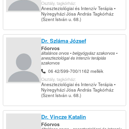
Osztály, tagkórház:
Aneszteziológiai és Intenzív Terápia •
Nyíregyházi Jósa András Tagkórház
(Szent István u. 68.)
Dr. Szláma József
Főorvos
általános orvos • belgyógyász szakorvos •
aneszteziológai és intenzív terápiás
szakorvos
06 42/599-700/1162 mellék
Osztály, tagkórház:
Aneszteziológiai és Intenzív Terápia •
Nyíregyházi Jósa András Tagkórház
(Szent István u. 68.)
Dr. Vincze Katalin
Főorvos
általános orvos • aneszteziológai és intenzív