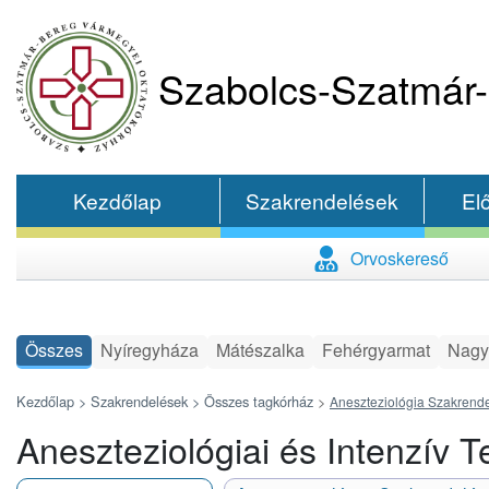
Szabolcs-Szatmár-
Kezdőlap
Szakrendelések
El
Orvoskereső
Összes
Nyíregyháza
Mátészalka
Fehérgyarmat
Nagy
Kezdőlap >
Szakrendelések >
Összes tagkórház
>
Aneszteziológia Szakrend
Aneszteziológiai és Intenzív 