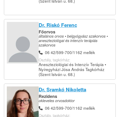
(Szent István u. 68.)
Dr. Riskó Ferenc
Főorvos
általános orvos • belgyógyász szakorvos •
aneszteziológai és intenzív terápiás
szakorvos
06 42/599-700/1162 mellék
Osztály, tagkórház:
Aneszteziológiai és Intenzív Terápia •
Nyíregyházi Jósa András Tagkórház
(Szent István u. 68.)
Dr. Sramkó Nikoletta
Rezidens
okleveles orvosdoktor
06 42/599-700/1162 mellék
Osztály, tagkórház: