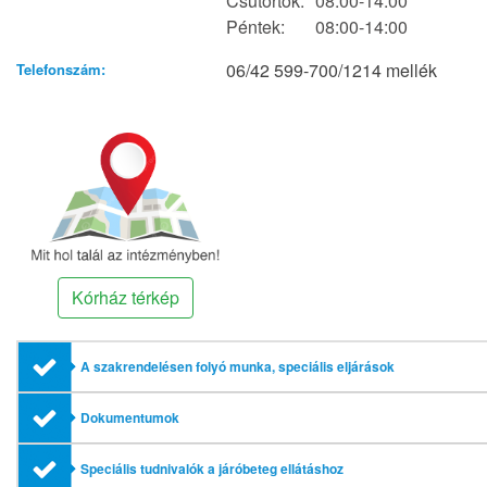
Csütörtök:
08:00-14:00
Péntek:
08:00-14:00
06/42 599-700/1214 mellék
Telefonszám:
Kórház térkép
A szakrendelésen folyó munka, speciális eljárások
Dokumentumok
Speciális tudnivalók a járóbeteg ellátáshoz