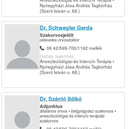
Nyíregyházi Jósa András Tagkórház
(Szent István u. 68.)
Dr. Schwegler Gerda
Szakorvosjelölt
okleveles orvosdoktor
06 42/599-700/1162 mellék
Osztály, tagkórház:
Aneszteziológiai és Intenzív Terápia •
Nyíregyházi Jósa András Tagkórház
(Szent István u. 68.)
Dr. Szántó Ildikó
Adjunktus
általános orvos • belgyógyász szakorvos •
aneszteziológai és intenzív terápiás
szakorvos
06 42/599-700/1162 mellék