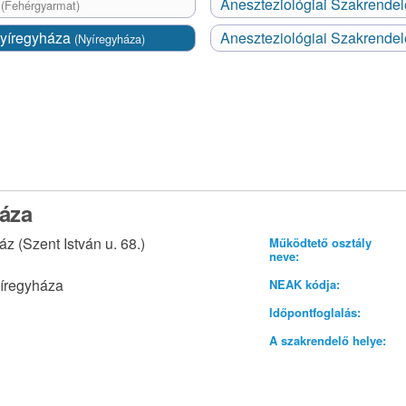
s
Aneszteziológiai Szakrende
(Fehérgyarmat)
Nyíregyháza
Aneszteziológiai Szakrendel
(Nyíregyháza)
áza
 (Szent István u. 68.)
Működtető osztály
neve:
íregyháza
NEAK kódja:
Időpontfoglalás:
A szakrendelő helye: