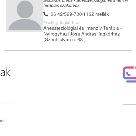
terápiás szakorvos
06 42/599-700/1162 mellék
Osztály, tagkórház:
Aneszteziológiai és Intenzív Terápia •
Nyíregyházi Jósa András Tagkórház
(Szent István u. 68.)