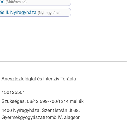
lés
(Mátészalka)
és II. Nyíregyháza
(Nyíregyháza)
Aneszteziológiai és Intenzív Terápia
150125501
Szükséges. 06/42 599-700/1214 mellék
4400 Nyíregyháza, Szent István út 68.
Gyermekgyógyászati tömb IV. alagsor