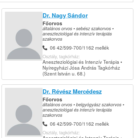
Dr. Nagy Sándor
Főorvos
általános orvos • sebész szakorvos •
aneszteziológai és intenzív terápiás
szakorvos
06 42/599-700/1162 mellék
Osztály, tagkórház:
Aneszteziológiai és Intenzív Terápia •
Nyíregyházi Jósa András Tagkórház
(Szent István u. 68.)
Dr. Révész Mercédesz
Főorvos
általános orvos • belgyógyász szakorvos •
aneszteziológai és intenzív terápiás
szakorvos
06 42/599-700/1162 mellék
Osztály, tagkórház:
Aneszteziológiai és Intenzív Terápia •