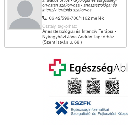
orvostan szakorvosa • aneszteziológai és
intenzív terápiás szakorvos
06 42/599-700/1162 mellék
Osztály, tagkórház:
Aneszteziológiai és Intenzív Terápia •
Nyíregyházi Jósa András Tagkórház
(Szent István u. 68.)