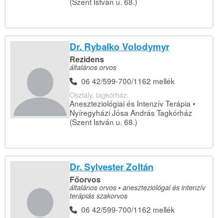
(Szent István u. 68.)
Dr. Rybalko Volodymyr
Rezidens
általános orvos
06 42/599-700/1162 mellék
Osztály, tagkórház:
Aneszteziológiai és Intenzív Terápia •
Nyíregyházi Jósa András Tagkórház
(Szent István u. 68.)
Dr. Sylvester Zoltán
Főorvos
általános orvos • aneszteziológai és intenzív
terápiás szakorvos
06 42/599-700/1162 mellék