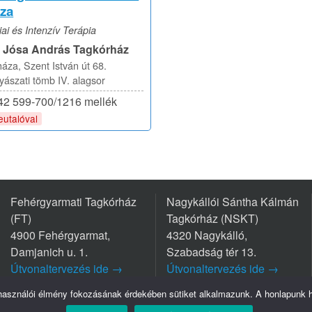
za
ai és Intenzív Terápia
i Jósa András Tagkórház
áza, Szent István út 68.
szati tömb IV. alagsor
/42 599-700/1216 mellék
eutalóval
Fehérgyarmati Tagkórház
Nagykállói Sántha Kálmán
(FT)
Tagkórház (NSKT)
4900 Fehérgyarmat,
4320 Nagykálló,
Damjanich u. 1.
Szabadság tér 13.
Útvonaltervezés ide →
Útvonaltervezés ide →
Tel.: +36 44/511-111
Tel.: +36 42/563-800
lhasználói élmény fokozásának érdekében sütiket alkalmazunk. A honlapunk ha