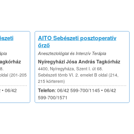
szeti
AITO Sebészeti posztoperatív
őrző
ápia
Aneszteziológiai és Intenzív Terápia
Tagkórház
Nyíregyházi Jósa András Tagkórház
8.
4400, Nyíregyháza, Szent I. út 68.
oldal (201-205
Sebészeti tömb VI. 2. emelet B oldal (214,
215 kórterem)
 • 06/42
Telefon
: 06/42 599-700/1145 • 06/42
599-700/1571