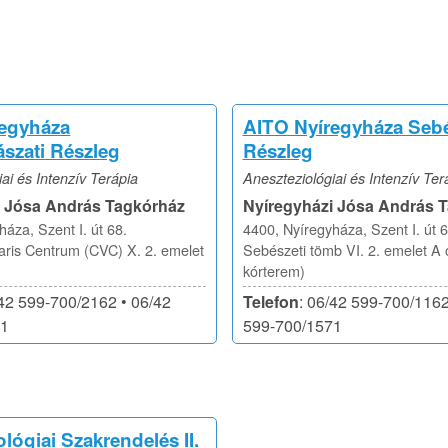
regyháza
AITO Nyíregyháza Sebé
szati Részleg
Részleg
ai és Intenzív Terápia
Aneszteziológiai és Intenzív Ter
i Jósa András Tagkórház
Nyíregyházi Jósa András 
áza, Szent I. út 68.
4400, Nyíregyháza, Szent I. út 6
aris Centrum (CVC) X. 2. emelet
Sebészeti tömb VI. 2. emelet A 
kórterem)
/42 599-700/2162 • 06/42
Telefon
: 06/42 599-700/1162
71
599-700/1571
lógiai Szakrendelés II.