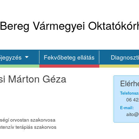
Bereg Vármegyei Oktatókór
őjegyzés
Fekvőbeteg ellátás
Diagnoszt
si Márton Géza
Elérh
Telefonsz
06 42
E-mail:
aito
ségi orvostan szakorvosa
ntenzív terápiás szakorvos