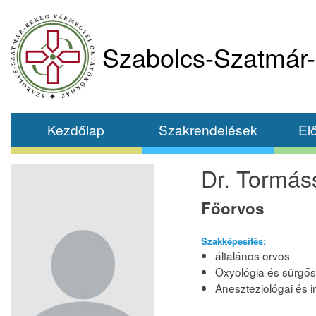
Szabolcs-Szatmár-
Kezdőlap
Szakrendelések
El
Dr. Tormás
Főorvos
Szakképesítés:
általános orvos
Oxyológia és sürgős
Aneszteziológai és i