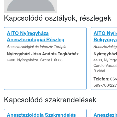
Kapcsolódó osztályok, részlegek
AITO Nyíregyháza
AITO Nyí
Aneszteziológiai Részleg
Belgyógyá
Aneszteziológiai és Intenzív Terápia
Aneszteziológi
Nyíregyházi Jósa András Tagkórház
Nyíregyház
4400, Nyíregyháza, Szent I. út 68.
4400, Nyíregyh
Cardio-Vascul
B oldal
Telefon
: 06
599-700/22
Kapcsolódó szakrendelések
Aneszteziológia Szakrendelés
Anesztezio