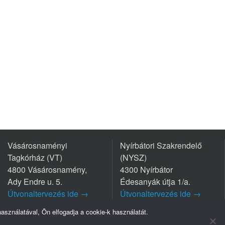
Vásárosnaményi
Nyírbátori Szakrendelő
Tagkórház (VT)
(NYSZ)
4800 Vásárosnamény,
4300 Nyírbátor
Ady Endre u. 5.
Édesanyák útja 1/a.
Útvonaltervezés ide →
Útvonaltervezés ide →
Tel.: +36 45/570-770
Tel.: +36 42/281-711
sználatával, Ön elfogadja a cookie-k használatát.