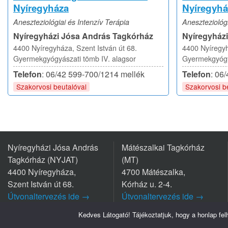
Nyíregyháza
Nyíregyhá
Aneszteziológiai és Intenzív Terápia
Aneszteziológi
Nyíregyházi Jósa András Tagkórház
Nyíregyház
4400 Nyíregyháza, Szent István út 68.
4400 Nyíregyh
Gyermekgyógyászati tömb IV. alagsor
Gyermekgyógyá
Telefon
: 06/42 599-700/1214 mellék
Telefon
: 06
Szakorvosi beutalóval
Szakorvosi b
Nyíregyházi Jósa András
Mátészalkai Tagkórház
Tagkórház (NYJAT)
(MT)
4400 Nyíregyháza,
4700 Mátészalka,
Szent István út 68.
Kórház u. 2-4.
Útvonaltervezés ide →
Útvonaltervezés ide →
Tel.: +36 42/599 700
Tel.: +36 44/501-501
Kedves Látogató! Tájékoztatjuk, hogy a honlap fe