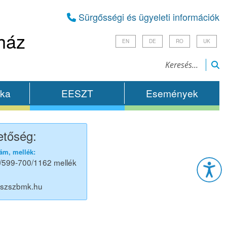
Sürgősségi és ügyeleti információk
ház
EN
DE
RO
UK
ika
EESZT
Események
etőség:
Esz
ám, mellék:
/599-700/1162 mellék
@szszbmk.hu