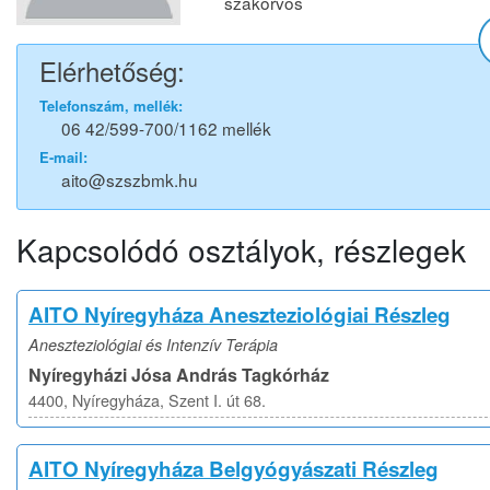
szakorvos
Elérhetőség:
Telefonszám, mellék:
06 42/599-700/1162 mellék
E-mail:
aito@szszbmk.hu
Kapcsolódó osztályok, részlegek
AITO Nyíregyháza Aneszteziológiai Részleg
Aneszteziológiai és Intenzív Terápia
Nyíregyházi Jósa András Tagkórház
4400, Nyíregyháza, Szent I. út 68.
AITO Nyíregyháza Belgyógyászati Részleg