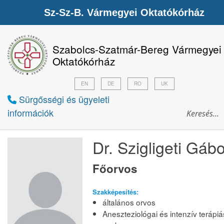
Sz-Sz-B. Vármegyei Oktatókórház
Szabolcs-Szatmár-Bereg Vármegyei
Oktatókórház
EN
DE
RO
UK
Sürgősségi és ügyeleti
információk
Dr. Szigligeti Gáb
Főorvos
Szakképesítés:
általános orvos
Aneszteziológai és intenzív terápiá