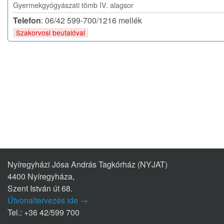
Gyermekgyógyászati tömb IV. alagsor
Telefon
: 06/42 599-700/1216 mellék
Szakorvosi beutalóval
Nyíregyházi Jósa András Tagkórház (NYJAT)
4400 Nyíregyháza,
Szent István út 68.
Útvonaltervezés ide →
Tel.: +36 42/599 700