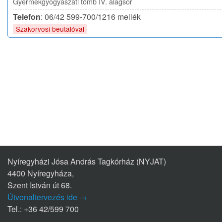
Gyermekgyógyászati tömb IV. alagsor
Telefon
: 06/42 599-700/1216 mellék
Szakorvosi beutalóval
Nyíregyházi Jósa András Tagkórház (NYJAT)
4400 Nyíregyháza,
Szent István út 68.
Útvonaltervezés ide →
Tel.: +36 42/599 700