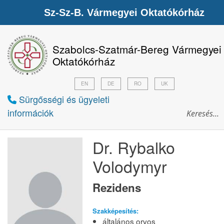
Sz-Sz-B. Vármegyei Oktatókórház
Szabolcs-Szatmár-Bereg Vármegyei
Oktatókórház
EN
DE
RO
UK
Sürgősségi és ügyeleti
információk
Dr. Rybalko
Volodymyr
Rezidens
Szakképesítés:
általános orvos