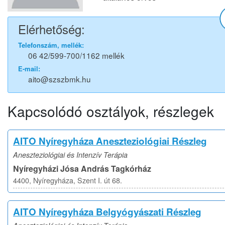
Elérhetőség:
Telefonszám, mellék:
06 42/599-700/1162 mellék
E-mail:
aito@szszbmk.hu
Kapcsolódó osztályok, részlegek
AITO Nyíregyháza Aneszteziológiai Részleg
Aneszteziológiai és Intenzív Terápia
Nyíregyházi Jósa András Tagkórház
4400, Nyíregyháza, Szent I. út 68.
AITO Nyíregyháza Belgyógyászati Részleg