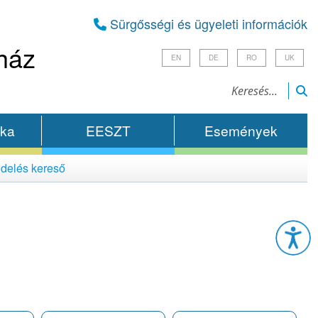
Sürgősségi és ügyeleti információk
ház
EN
DE
RO
UK
ika
EESZT
Események
delés kereső
Esz