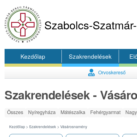
Szabolcs-Szatmár-
Kezdőlap
Szakrendelések
El
Orvoskereső
Szakrendelések - Vásá
Összes
Nyíregyháza
Mátészalka
Fehérgyarmat
Nagy
Kezdőlap >
Szakrendelések
> Vásárosnamény