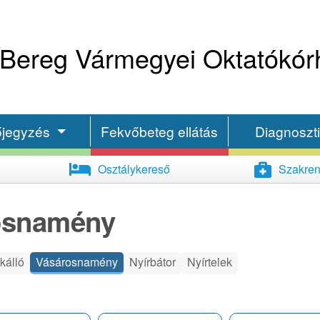
Bereg Vármegyei Oktatókór
őjegyzés
Fekvőbeteg ellátás
Diagnoszt
Osztálykereső
Szakren
rosnamény
kálló
Vásárosnamény
Nyírbátor
Nyírtelek