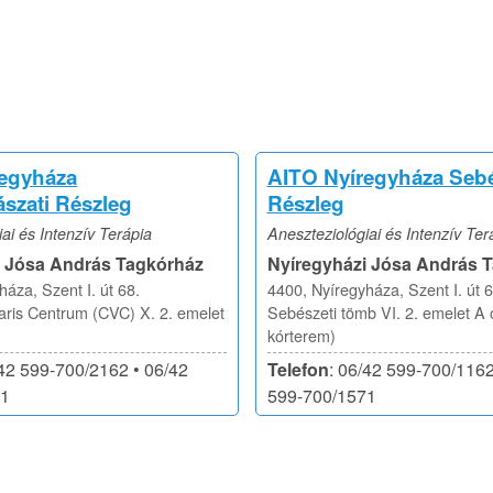
regyháza
AITO Nyíregyháza Sebé
szati Részleg
Részleg
ai és Intenzív Terápia
Aneszteziológiai és Intenzív Ter
i Jósa András Tagkórház
Nyíregyházi Jósa András 
áza, Szent I. út 68.
4400, Nyíregyháza, Szent I. út 6
aris Centrum (CVC) X. 2. emelet
Sebészeti tömb VI. 2. emelet A 
kórterem)
/42 599-700/2162 • 06/42
Telefon
: 06/42 599-700/1162
71
599-700/1571