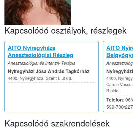
Kapcsolódó osztályok, részlegek
AITO Nyíregyháza
AITO Nyí
Aneszteziológiai Részleg
Belgyógyá
Aneszteziológiai és Intenzív Terápia
Aneszteziológi
Nyíregyházi Jósa András Tagkórház
Nyíregyház
4400, Nyíregyháza, Szent I. út 68.
4400, Nyíregyh
Cardio-Vascul
B oldal
Telefon
: 06
599-700/22
Kapcsolódó szakrendelések