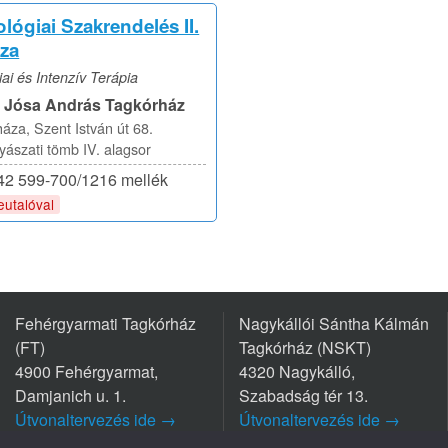
lógiai Szakrendelés II.
za
ai és Intenzív Terápia
i Jósa András Tagkórház
áza, Szent István út 68.
szati tömb IV. alagsor
/42 599-700/1216 mellék
eutalóval
Fehérgyarmati Tagkórház
Nagykállói Sántha Kálmán
(FT)
Tagkórház (NSKT)
4900 Fehérgyarmat,
4320 Nagykálló,
Damjanich u. 1.
Szabadság tér 13.
Útvonaltervezés ide →
Útvonaltervezés ide →
Tel.: +36 44/511-111
Tel.: +36 42/563-800