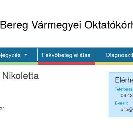
Bereg Vármegyei Oktatókór
őjegyzés
Fekvőbeteg ellátás
Diagnoszt
Nikoletta
Elérh
Telefonsz
06 42
E-mail:
or
aito