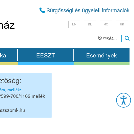
Sürgősségi és ügyeleti információk
ház
EN
DE
RO
UK
ika
EESZT
Események
etőség:
Esz
ám, mellék:
/599-700/1162 mellék
@szszbmk.hu