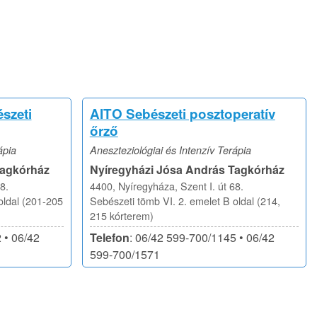
szeti
AITO Sebészeti posztoperatív
őrző
ápia
Aneszteziológiai és Intenzív Terápia
Tagkórház
Nyíregyházi Jósa András Tagkórház
8.
4400, Nyíregyháza, Szent I. út 68.
oldal (201-205
Sebészeti tömb VI. 2. emelet B oldal (214,
215 kórterem)
 • 06/42
Telefon
: 06/42 599-700/1145 • 06/42
599-700/1571