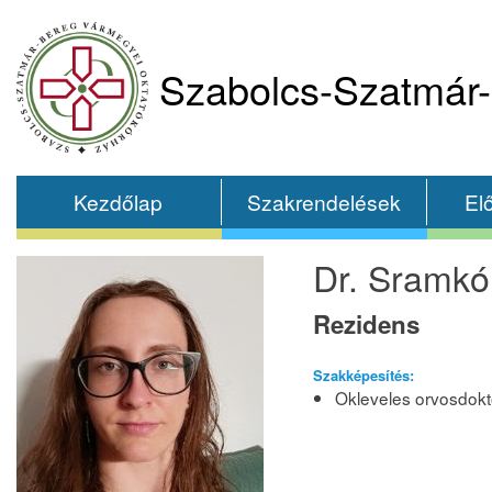
Szabolcs-Szatmár-
Kezdőlap
Szakrendelések
El
Dr. Sramkó 
Rezidens
Szakképesítés:
Okleveles orvosdokt