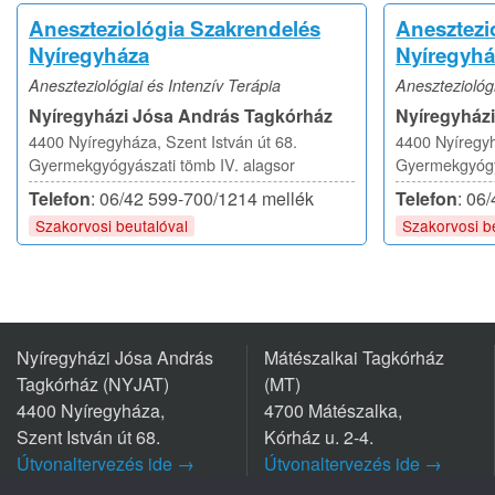
Aneszteziológia Szakrendelés
Anesztezio
Nyíregyháza
Nyíregyhá
Aneszteziológiai és Intenzív Terápia
Aneszteziológi
Nyíregyházi Jósa András Tagkórház
Nyíregyház
4400 Nyíregyháza, Szent István út 68.
4400 Nyíregyh
Gyermekgyógyászati tömb IV. alagsor
Gyermekgyógyá
Telefon
: 06/42 599-700/1214 mellék
Telefon
: 06
Szakorvosi beutalóval
Szakorvosi b
Nyíregyházi Jósa András
Mátészalkai Tagkórház
Tagkórház (NYJAT)
(MT)
4400 Nyíregyháza,
4700 Mátészalka,
Szent István út 68.
Kórház u. 2-4.
Útvonaltervezés ide →
Útvonaltervezés ide →
Tel.: +36 42/599 700
Tel.: +36 44/501-501