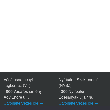
Vásárosnaményi
Nyírbátori Szakrendelő
Tagkórház (VT)
(NYSZ)
4800 Vásárosnamény,
4300 Nyírbátor
Ady Endre u. 5.
Édesanyák útja 1/a.
Útvonaltervezés ide →
Útvonaltervezés ide →
Tel.: +36 45/570-770
Tel.: +36 42/281-711