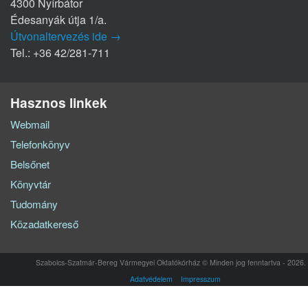
4300 Nyírbátor
Édesanyák útja 1/a.
Útvonaltervezés ide →
Tel.: +36 42/281-711
Hasznos linkek
Webmail
Telefonkönyv
Belsőnet
Könyvtár
Tudomány
Közadatkereső
Szabolcs-Szatmár-Bereg Vármegyei Oktatókórház © Minden jog fenntartva - 2026.
Adatvédelem
Impresszum