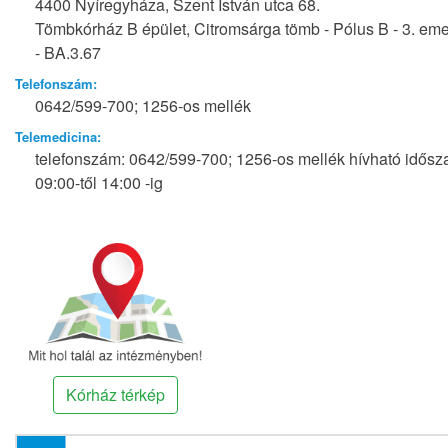
4400 Nyíregyháza, Szent István utca 68.
Tömbkórház B épület, Citromsárga tömb - Pólus B - 3. eme
- BA.3.67
Telefonszám:
0642/599-700; 1256-os mellék
Telemedicina:
telefonszám: 0642/599-700; 1256-os mellék hívható idősz
09:00-től 14:00 -ig
Kórház térkép