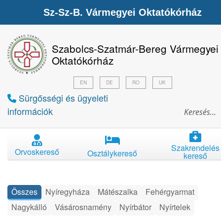
Sz-Sz-B. Vármegyei Oktatókórház
Szabolcs-Szatmár-Bereg Vármegyei
Oktatókórház
EN
DE
RO
UK
Sürgősségi és ügyeleti
információk
Szakrendelés
Orvoskereső
Osztálykereső
kereső
Összes
Nyíregyháza
Mátészalka
Fehérgyarmat
Nagykálló
Vásárosnamény
Nyírbátor
Nyírtelek