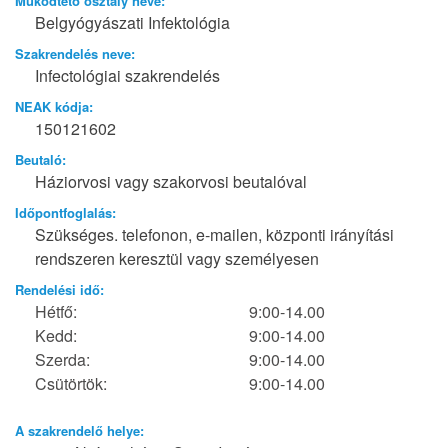
Működtető osztály neve:
Belgyógyászati Infektológia
Szakrendelés neve:
Infectológiai szakrendelés
NEAK kódja:
150121602
Beutaló:
Háziorvosi vagy szakorvosi beutalóval
Időpontfoglalás:
Szükséges. telefonon, e-mailen, központi irányítási
rendszeren keresztül vagy személyesen
Rendelési idő:
Hétfő:
9:00-14.00
Kedd:
9:00-14.00
Szerda:
9:00-14.00
Csütörtök:
9:00-14.00
A szakrendelő helye: