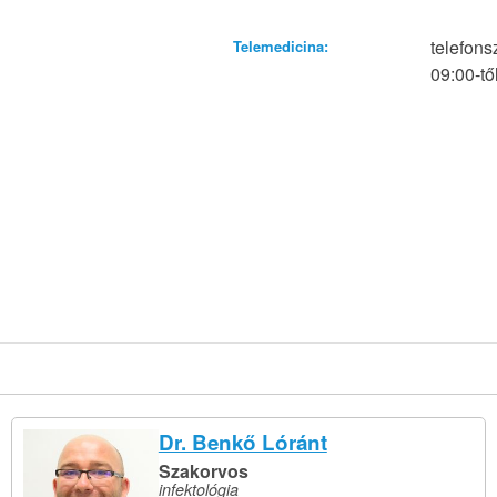
telefons
Telemedicina:
09:00-tő
Dr. Benkő Lóránt
Szakorvos
infektológia