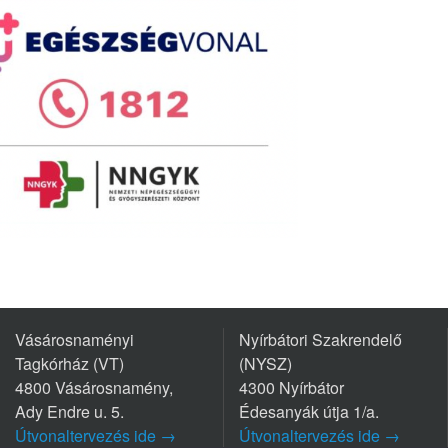
Vásárosnaményi
Nyírbátori Szakrendelő
Tagkórház (VT)
(NYSZ)
4800 Vásárosnamény,
4300 Nyírbátor
Ady Endre u. 5.
Édesanyák útja 1/a.
Útvonaltervezés ide →
Útvonaltervezés ide →