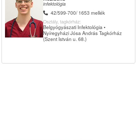
infektológia
42/599-700/ 1653 mellék
Osztály, tagkórház:
Belgyógyászati Infektológia •
Nyíregyházi Jósa András Tagkórház
(Szent István u. 68.)