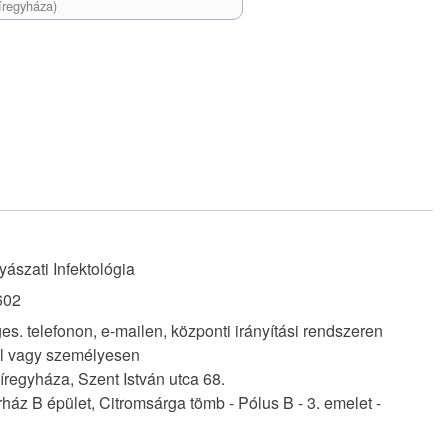
íregyháza)
ászati Infektológia
602
s. telefonon, e-mailen, központi irányítási rendszeren
ül vagy személyesen
regyháza, Szent István utca 68.
áz B épület, Citromsárga tömb - Pólus B - 3. emelet -