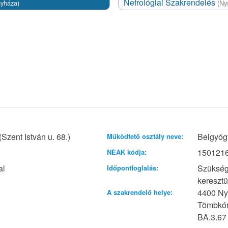
Nefrológiai Szakrendelés
gyháza)
(Ny
zent István u. 68.)
Belgyógy
Működtető osztály neve:
150121
NEAK kódja:
al
Szüksége
Időpontfoglalás:
kereszt
4400 Nyí
A szakrendelő helye:
Tömbkórh
BA.3.67