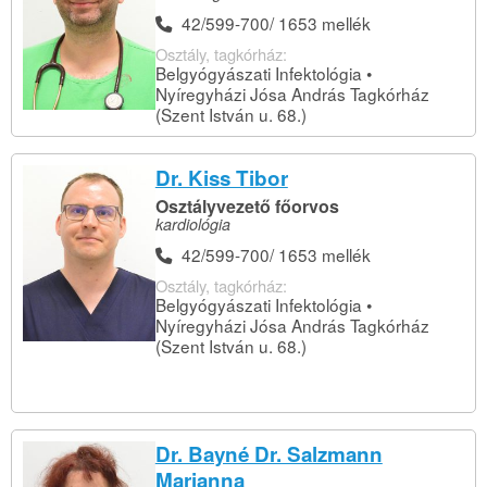
42/599-700/ 1653 mellék
Osztály, tagkórház:
Belgyógyászati Infektológia •
Nyíregyházi Jósa András Tagkórház
(Szent István u. 68.)
Dr. Kiss Tibor
Osztályvezető főorvos
kardiológia
42/599-700/ 1653 mellék
Osztály, tagkórház:
Belgyógyászati Infektológia •
Nyíregyházi Jósa András Tagkórház
(Szent István u. 68.)
Dr. Bayné Dr. Salzmann
Marianna