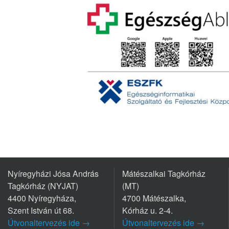
Nyíregyházi Jósa András
Mátészalkai Tagkórház
Tagkórház (NYJAT)
(MT)
4400 Nyíregyháza,
4700 Mátészalka,
Szent István út 68.
Kórház u. 2-4.
Útvonaltervezés ide →
Útvonaltervezés ide →