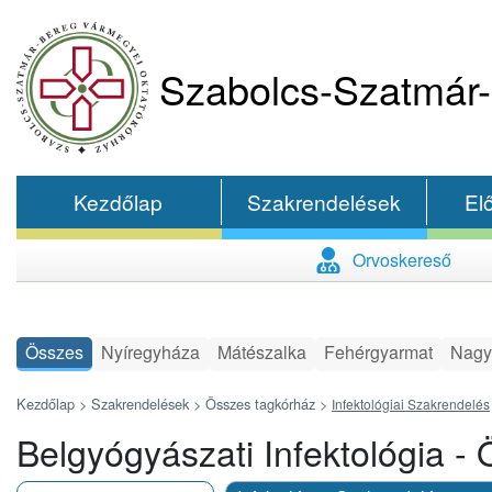
Szabolcs-Szatmár-
Kezdőlap
Szakrendelések
El
Orvoskereső
Összes
Nyíregyháza
Mátészalka
Fehérgyarmat
Nagy
Kezdőlap >
Szakrendelések >
Összes tagkórház
>
Infektológiai Szakrendelés
Belgyógyászati Infektológia -