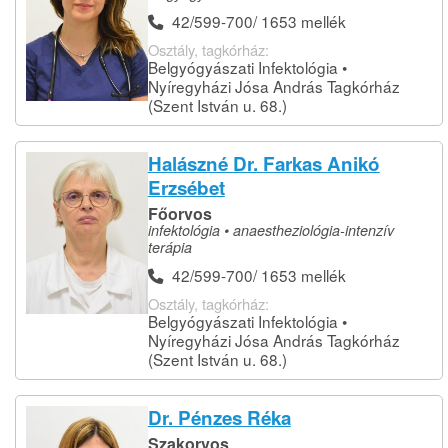
42/599-700/ 1653 mellék
Osztály, tagkórház:
Belgyógyászati Infektológia •
Nyíregyházi Jósa András Tagkórház
(Szent István u. 68.)
Halászné Dr. Farkas Anikó
Erzsébet
Főorvos
infektológia • anaestheziológia-intenzív
terápia
42/599-700/ 1653 mellék
Osztály, tagkórház:
Belgyógyászati Infektológia •
Nyíregyházi Jósa András Tagkórház
(Szent István u. 68.)
Dr. Pénzes Réka
Szakorvos