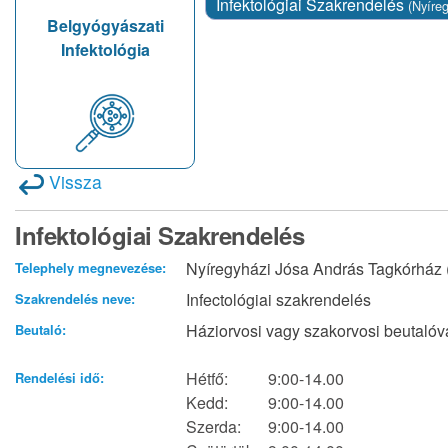
Infektológiai Szakrendelés
(Nyíre
Belgyógyászati
Infektológia
Vissza
Infektológiai Szakrendelés
Nyíregyházi Jósa András Tagkórház (S
Telephely megnevezése:
Infectológiai szakrendelés
Szakrendelés neve:
Háziorvosi vagy szakorvosi beutalóv
Beutaló:
Hétfő:
9:00-14.00
Rendelési idő:
Kedd:
9:00-14.00
Szerda:
9:00-14.00