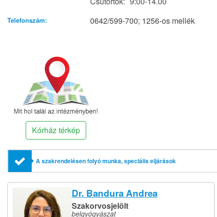
Csütörtök:
9:00-14.00
0642/599-700; 1256-os mellék
Telefonszám:
Kórház térkép
A szakrendelésen folyó munka, speciális eljárások
Dr. Bandura Andrea
Szakorvosjelölt
belgyógyászat