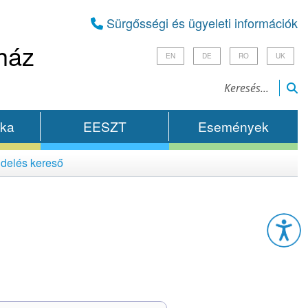
Sürgősségi és ügyeleti információk
ház
EN
DE
RO
UK
ika
EESZT
Események
delés kereső
Esz