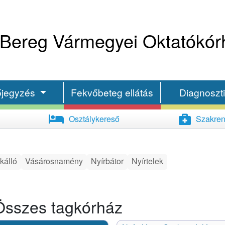
Bereg Vármegyei Oktatókór
őjegyzés
Fekvőbeteg ellátás
Diagnoszt
Osztálykereső
Szakren
kálló
Vásárosnamény
Nyírbátor
Nyírtelek
 Összes tagkórház