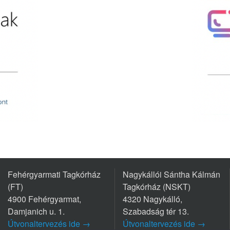
Fehérgyarmati Tagkórház
Nagykállói Sántha Kálmán
(FT)
Tagkórház (NSKT)
4900 Fehérgyarmat,
4320 Nagykálló,
Damjanich u. 1.
Szabadság tér 13.
Útvonaltervezés ide →
Útvonaltervezés ide →