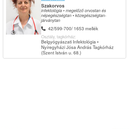
Szakorvos
infektológia • megelőző orvostan és
népegészségtan • közegészségtan-
járványtan
42/599-700/ 1653 mellék
Osztály, tagkórház:
Belgyógyászati Infektológia •
Nyíregyházi Jósa András Tagkórház
(Szent István u. 68.)